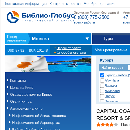
Контактная информация
Контроль качества
Моё бронирование
Звонок по России бесплатный
Аген
8 (800) 775-2500
+7 
время работы
врем
Туры
Москва
Пересчет валют
Моё бронирование
87.92
101.48
USD
EUR
Способы оплаты
Курорт
Найти курорт
Курорт - любой (
Контакты
Айя-Напа
Ларнака
Цены на Кипр
Лимассол
Отдых с детьми на Кипре
Пафос
Отели Кипра
Протарас
Авиарейсы на Кипр
CAPITAL CO
Информация об Авиакомпаниях
RESORT & SP
Информация об Аэропортах
Паф
Библио-Глобус в Аэропортах