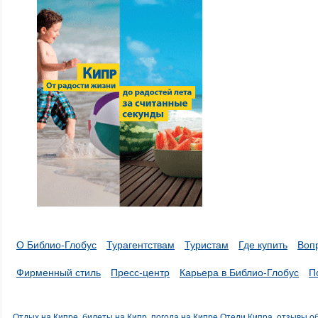
О Библио-Глобус
Турагентствам
Туристам
Где купить
Воп
Фирменный стиль
Пресс-центр
Карьера в Библио-Глобус
П
Отдых на Кипре, билеты на Кипр, погода на Кипре
Отели Кипра, отзывы о