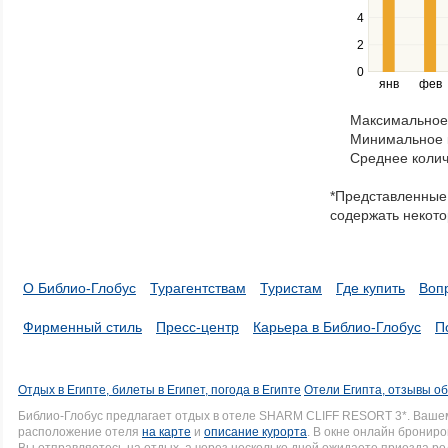
the
4
left
2
and
right
0
янв
фев
keys
to
Максимальное 
navigate
Минимальное к
through
Среднее колич
items
in
*Представленные 
a
содержать некото
series.
О Библио-Глобус
Турагентствам
Туристам
Где купить
Воп
Фирменный стиль
Пресс-центр
Карьера в Библио-Глобус
П
Отдых в Египте, билеты в Египет, погода в Египте
Отели Египта, отзывы об
Библио-Глобус предлагает отдых в отеле SHARM CLIFF RESORT 3*. Ваше
расположение отеля
на карте
и
описание курорта
. В окне онлайн брониро