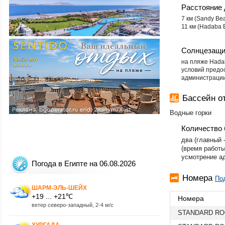
Расстояние 
​7 км (Sandy Be
11 км (Hadaba 
Солнцезащи
на пляже ​Hada
условий предо
администрации
Бассейн о
Водные горки
Количество 
​два (главный
(время работы
усмотрение а
Погода в Египте на 06.08.2026
Номера
По
ШАРМ-ЭЛЬ-ШЕЙХ
+19 ... +21℃
Номера
ветер северо-западный, 2-4 м/с
STANDARD RO
ХУРГАДА