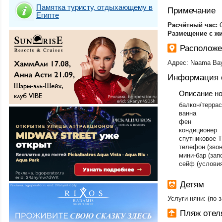
Памятка туристу, отдыхающему в
Примечание
Египте
​Расчётный час:
Размещение с ж
Расположе
Адрес: Naama Bay
Информация 
Описание н
​балкон/терра
ванна
фен
кондиционер
спутниковое 
телефон (звон
мини-бар (зап
сейф (условия
Детям
Услуги няни: (по 
Пляж отел