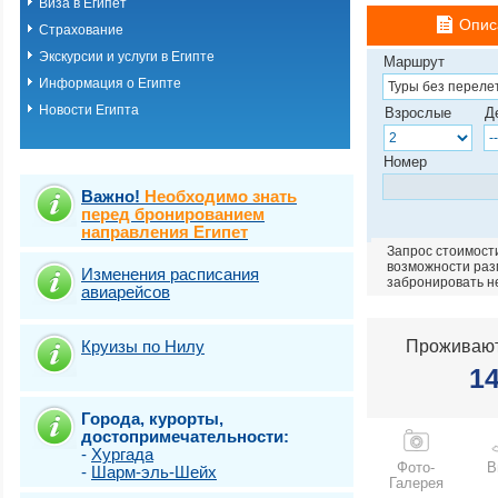
Виза в Египет
Хургада
Опис
Страхование
Шарм-эль-шейх
Эль Кусейр
Экскурсии и услуги в Египте
Маршрут
Эль гуна
Информация о Египте
Эль-Аламейн
Новости Египта
Взрослые
Д
Номер
Важно!
Необходимо знать
перед бронированием
направления Египет
Запрос стоимости
возможности разм
Изменения расписания
забронировать н
авиарейсов
Круизы по Нилу
Проживают
1
Города, курорты,
достопримечательности:
-
Хургада
Фото-
В
-
Шарм-эль-Шейх
Галерея