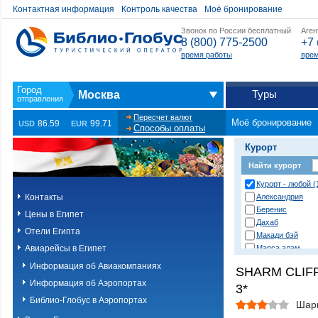
Контактная информация
Контроль качества
Моё бронирование
Звонок по России бесплатный
Аген
8 (800) 775-2500
+7 
время работы
врем
Туры
Москва
Пересчет валют
Моё бронирование
86.59
99.71
USD
EUR
Способы оплаты
Курорт
Найти курорт
Курорт - любой (
Контакты
Александрия
Беренис
Цены в Египет
Дахаб
Отели Египта
Макади бэй
Авиарейсы в Египет
Марса алам
Нувейба
Информация об Авиакомпаниях
SHARM CLIF
Сафага
Информация об Аэропортах
3*
Сахл хашиш
Сома бэй
Библио-Глобус в Аэропортах
Шар
Таба