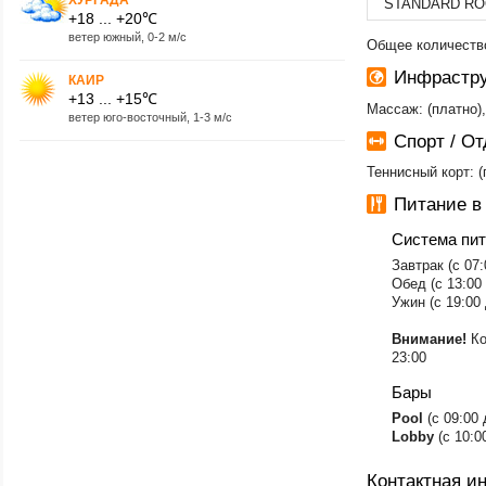
STANDARD RO
+18 ... +20℃
ветер южный, 0-2 м/с
Общее количество
Инфрастру
КАИР
+13 ... +15℃
Массаж: (платно),
ветер юго-восточный, 1-3 м/с
Спорт / О
Теннисный корт: 
Питание в
Система пи
​Завтрак (с 07
Обед (с 13:00 
Ужин (с 19:00 
Внимание!
Ко
23:00
Бары
​Pool
(c 09:00 
Lobby
(с 10:0
Контактная 