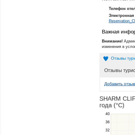
Телефон оте
Электронная 
Reservation_C
Важная инфо
Внимание!
Админ
изменения в усло
Отзывы тур
Отзывы тури
Добавить отзыв
SHARM CLIFF
года (°C)
40
Use
the
36
up
32
and