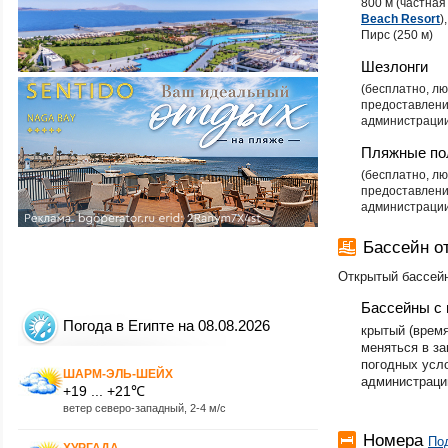
800 м ​(частна
Beach Resort
)
Пирс (250 м)
Шезлонги
​(бесплатно, 
предоставлени
администрации
Пляжные по
​(бесплатно, 
предоставлени
администрации
Бассейн 
Открытый бассейн
Бассейны с 
Погода в Египте на 08.08.2026
крытый (врем
меняться в за
погодных усл
ШАРМ-ЭЛЬ-ШЕЙХ
администраци
+19 ... +21℃
ветер северо-западный, 2-4 м/с
Номера
По
ХУРГАДА