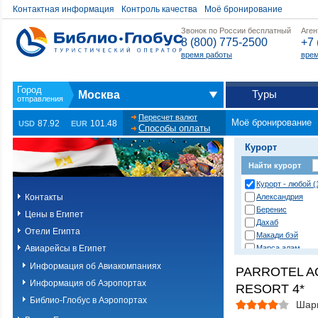
Контактная информация
Контроль качества
Моё бронирование
Звонок по России бесплатный
Аген
8 (800) 775-2500
+7 
время работы
врем
Туры
Москва
Пересчет валют
Моё бронирование
87.92
101.48
USD
EUR
Способы оплаты
Курорт
Найти курорт
Курорт - любой (
Контакты
Александрия
Беренис
Цены в Египет
Дахаб
Отели Египта
Макади бэй
Авиарейсы в Египет
Марса алам
Нувейба
Информация об Авиакомпаниях
PARROTEL A
Сафага
Информация об Аэропортах
RESORT 4*
Сахл хашиш
Сома бэй
Библио-Глобус в Аэропортах
Шар
Таба