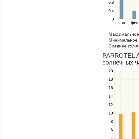
0.8
left
0.4
and
right
0
янв
фев
keys
to
Максимальное 
navigate
Минимальное к
through
Среднее колич
items
in
PARROTEL A
a
солнечных ч
series.
20
Use
the
18
up
16
and
down
14
keys
12
to
navigate
10
between
8
series.
Use
6
the
4