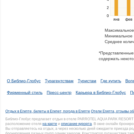
left
2
and
right
0
янв
фев
keys
to
Максимальное 
navigate
Минимальное к
through
Среднее колич
items
in
*Представленные 
a
содержать некото
series.
О Библио-Глобус
Турагентствам
Туристам
Где купить
Воп
Фирменный стиль
Пресс-центр
Карьера в Библио-Глобус
П
Отдых в Египте, билеты в Египет, погода в Египте
Отели Египта, отзывы об
Библио-Глобус предлагает отдых в отеле PARROTEL AQUA PARK RESORT 
расположение отеля
на карте
и
описание курорта
. В окне онлайн брониро
Вы отправляетесь на отдых, а через несколько дней ожидаете приезда р
бронирования разных групп одним заказом. Конструктор путешествия такж