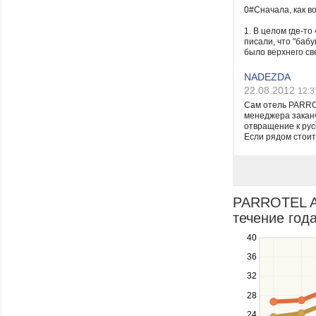
0#Сначала, как во
1. В целом где-то
писали, что "бабу
было верхнего све
NADEZDA
22.08.2012
12:3
Сам отель PARRO
менеджера заканч
отвращение к русс
Если рядом стоит 
PARROTEL A
течение года
40
Use
the
36
up
32
and
down
28
keys
24