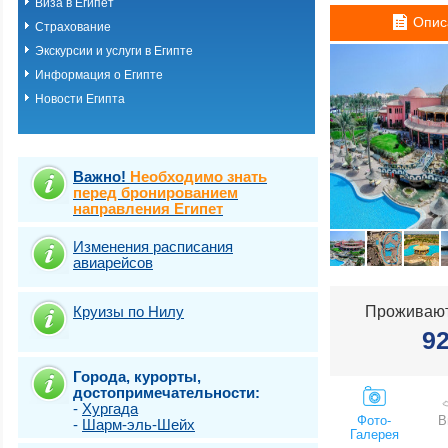
Виза в Египет
Хургада
Опис
Страхование
Шарм-эль-шейх
Эль Кусейр
Экскурсии и услуги в Египте
Эль гуна
Информация о Египте
Эль-Аламейн
Новости Египта
Важно!
Необходимо знать
перед бронированием
направления Египет
Изменения расписания
авиарейсов
Круизы по Нилу
Проживают
9
Города, курорты,
достопримечательности:
-
Хургада
Фото-
В
-
Шарм-эль-Шейх
Галерея