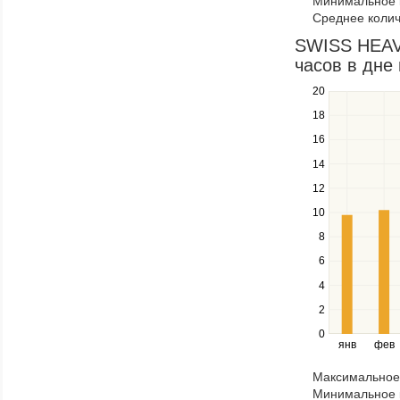
Минимальное к
through
Среднее колич
items
in
SWISS HEAV
a
часов в дне 
series.
20
Use
the
18
up
16
and
down
14
keys
12
to
navigate
10
between
8
series.
Use
6
the
4
left
2
and
right
0
янв
фев
keys
to
Максимальное 
navigate
Минимальное к
through