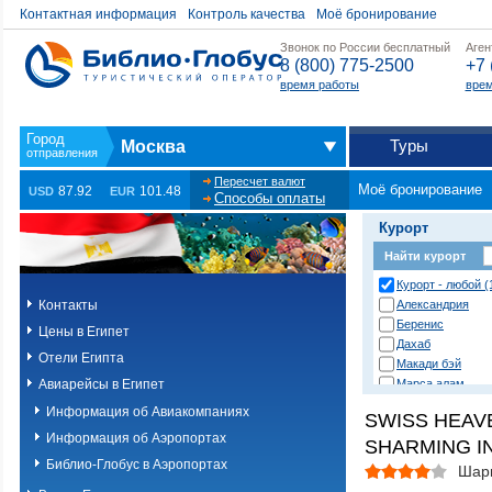
Контактная информация
Контроль качества
Моё бронирование
Звонок по России бесплатный
Аген
8 (800) 775-2500
+7 
время работы
врем
Туры
Москва
Пересчет валют
Моё бронирование
87.92
101.48
USD
EUR
Способы оплаты
Курорт
Найти курорт
Курорт - любой (
Контакты
Александрия
Беренис
Цены в Египет
Дахаб
Отели Египта
Макади бэй
Авиарейсы в Египет
Марса алам
Нувейба
Информация об Авиакомпаниях
SWISS HEAV
Сафага
Информация об Аэропортах
SHARMING IN
Сахл хашиш
Сома бэй
Библио-Глобус в Аэропортах
Шар
Таба