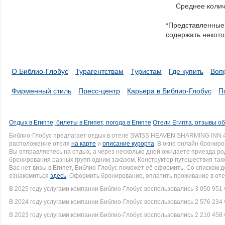
Среднее колич
items
in
*Представленные 
a
содержать некото
series.
О Библио-Глобус
Турагентствам
Туристам
Где купить
Воп
Фирменный стиль
Пресс-центр
Карьера в Библио-Глобус
П
Отдых в Египте, билеты в Египет, погода в Египте
Отели Египта, отзывы об
Библио-Глобус предлагает отдых в отеле SWISS HEAVEN SHARMING INN 4
расположение отеля
на карте
и
описание курорта
. В окне онлайн брониро
Вы отправляетесь на отдых, а через несколько дней ожидаете приезда р
бронирования разных групп одним заказом. Конструктор путешествия такж
Вас нет визы в Египет, Библио-Глобус поможет её оформить. Со списком
ознакомиться
здесь
. Оформить бронирование, оплатить проживание в оте
В 2025 году услугами компании Библио-Глобус воспользовались 3 050 951 
В 2024 году услугами компании Библио-Глобус воспользовались 2 576 234 
В 2023 году услугами компании Библио-Глобус воспользовались 2 210 458 