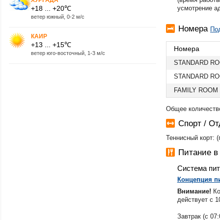
+18 ... +20℃
усмотрение а
ветер южный, 0-2 м/с
Номера
По
КАИР
+13 ... +15℃
Номера
ветер юго-восточный, 1-3 м/с
STANDARD RO
STANDARD RO
FAMILY ROOM
Общее количество
Спорт / О
Теннисный корт: 
Питание в
Система пи
Концепция п
Внимание!
Ко
действует с 1
Завтрак (с 07: