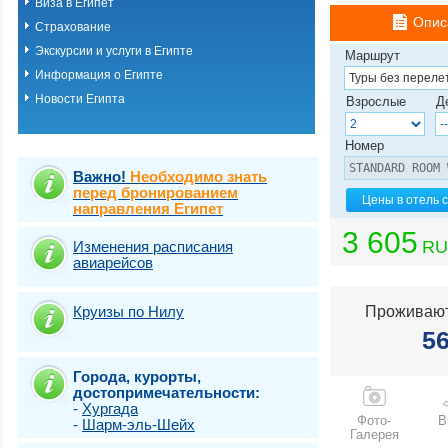
Виза в Египет
Хургада
Опис
Страхование
Шарм-эль-шейх
Эль Кусейр
Экскурсии и услуги в Египте
Маршрут
Эль гуна
Информация о Египте
Эль-Аламейн
Новости Египта
Взрослые
Д
Номер
Важно!
Необходимо знать
перед бронированием
Цены в отель 
направления Египет
3 605
RU
Изменения расписания
авиарейсов
Круизы по Нилу
Проживают
5
Города, курорты,
достопримечательности:
-
Хургада
Фото-
В
-
Шарм-эль-Шейх
Галерея