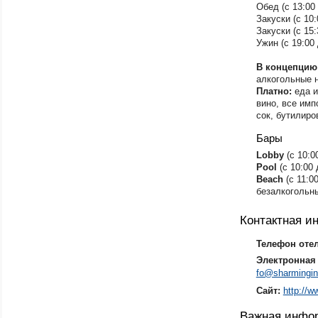
Обед (с 13:00 
Закуски (с 10:
Закуски (с 15:
Ужин (с 19:00 
В концепцию
алкогольные 
Платно:
еда и
вино, все им
сок, бутилиро
Бары
​Lobby
(с 10:0
Pool
(с 10:00 
Beаch
(с 11:0
безалкогольн
Контактная 
Телефон оте
Электронная 
fo@sharmingi
Сайт:
http://
Важная инфо