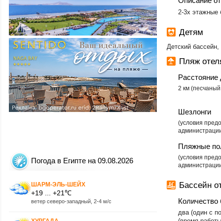
Описание о
2-3х этажные 
Детям
Детский бассейн, 
Пляж оте
Расстояние 
2 км (песчаный
Шезлонги
(условия пред
администрации
Пляжные по
​(условия пред
Погода в Египте на 09.08.2026
администрации
Бассейн о
ШАРМ-ЭЛЬ-ШЕЙХ
+19 ... +21℃
Количество 
ветер северо-западный, 2-4 м/с
два (один с п
(время работы
ХУРГАДА