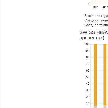
right
0
янв
фев
keys
to
В течение год
navigate
Средняя темпе
through
Средняя темпе
items
in
SWISS HEAVE
a
процентах)
series.
100
Use
the
90
up
80
and
down
70
keys
60
to
navigate
50
between
40
series.
Use
30
the
20
left
10
and