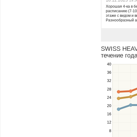
18.12.2023
19:5
Хорошая 4-ка в б
расписанию (7-10
этаже с видом и 
Разнообразный ас
SWISS HEAV
течение года
40
Use
the
36
up
32
and
down
28
keys
24
to
navigate
20
between
16
series.
12
Use
the
8
left