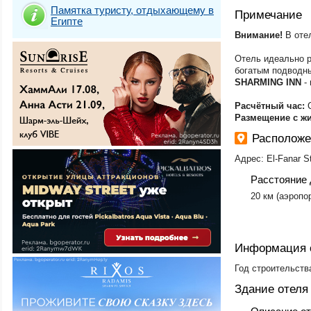
Памятка туристу, отдыхающему в
Примечание
Египте
Внимание!
В оте
Отель идеально 
богатым подводн
SHARMING INN
-
Расчётный час:
Размещение с ж
Расположе
Адрес: El-Fanar S
Расстояние 
​20 км (аэроп
Информация 
Год строительства
Здание отеля