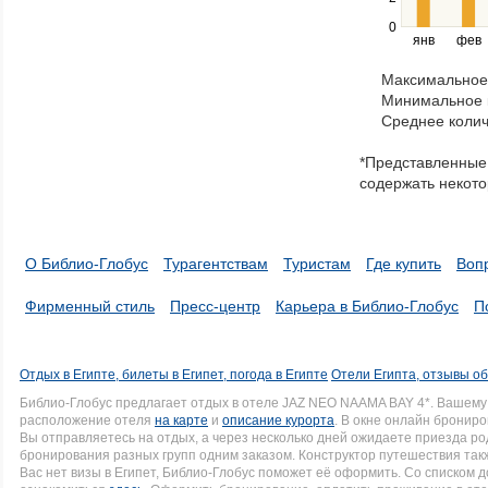
and
right
0
янв
фев
keys
to
Максимальное 
navigate
Минимальное к
through
Среднее колич
items
in
*Представленные 
a
содержать некото
series.
О Библио-Глобус
Турагентствам
Туристам
Где купить
Воп
Фирменный стиль
Пресс-центр
Карьера в Библио-Глобус
П
Отдых в Египте, билеты в Египет, погода в Египте
Отели Египта, отзывы об
Библио-Глобус предлагает отдых в отеле JAZ NEO NAAMA BAY 4*. Вашем
расположение отеля
на карте
и
описание курорта
. В окне онлайн брониро
Вы отправляетесь на отдых, а через несколько дней ожидаете приезда р
бронирования разных групп одним заказом. Конструктор путешествия такж
Вас нет визы в Египет, Библио-Глобус поможет её оформить. Со списком