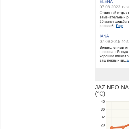
ELENA
07.08.2023
19:2
Отличный отдых в
замечательный ре
20 минут ходьбы 
разнооб...
Еще
IANA
07.09.2015
20:5
Великолепный от
персонал. Всегда
хорошие впечатле
ваш первый ви...
JAZ NEO NAA
(°C)
40
Use
the
36
up
32
and
down
28