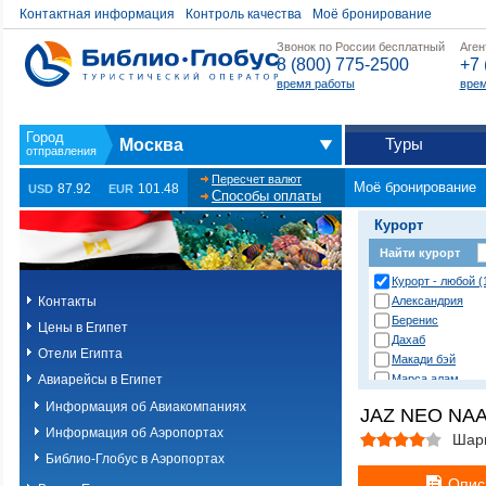
Контактная информация
Контроль качества
Моё бронирование
Звонок по России бесплатный
Аген
8 (800) 775-2500
+7 
время работы
врем
Туры
Москва
Пересчет валют
Моё бронирование
87.92
101.48
USD
EUR
Способы оплаты
Курорт
Найти курорт
Курорт - любой (
Контакты
Александрия
Беренис
Цены в Египет
Дахаб
Отели Египта
Макади бэй
Авиарейсы в Египет
Марса алам
Нувейба
Информация об Авиакомпаниях
JAZ NEO NAA
Сафага
Информация об Аэропортах
Сахл хашиш
Шар
Сома бэй
Библио-Глобус в Аэропортах
Таба
Опис