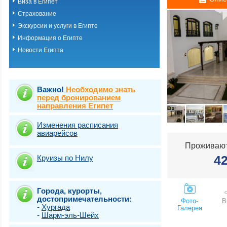
Виза в Египет
Хургада
Страхование
Шарм-эль-шейх
Эль Кусейр
Экскурсии и услуги в Египте
Эль гуна
Информация о Египте
Эль-Аламейн
Новости Египта
Важно!
Необходимо знать
перед бронированием
направления Египет
Изменения расписания
авиарейсов
Проживают
4
Круизы по Нилу
Города, курорты,
достопримечательности:
Фото-
В
-
Хургада
Галерея
-
Шарм-эль-Шейх