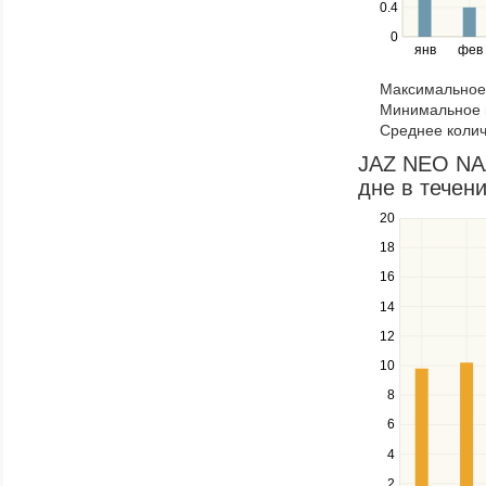
0.4
and
right
0
янв
фев
keys
to
Максимальное 
navigate
Минимальное к
through
Среднее колич
items
in
JAZ NEO NAA
a
дне в течени
series.
20
Use
the
18
up
16
and
down
14
keys
12
to
navigate
10
between
8
series.
Use
6
the
4
left
2