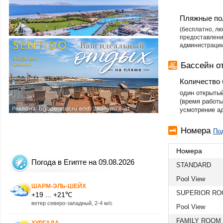
Пляжные по
​(бесплатно, 
предоставлени
администрации
Бассейн о
Количество 
один открытый
(время работы
усмотрение а
Номера
По
Номера
Погода в Египте на 09.08.2026
STANDARD
Pool View
ШАРМ-ЭЛЬ-ШЕЙХ
SUPERIOR R
+19 ... +21℃
ветер северо-западный, 2-4 м/с
Pool View
FAMILY ROOM
ХУРГАДА