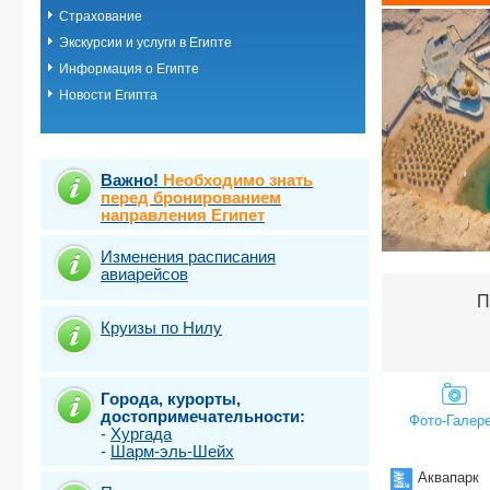
Страхование
Шарм-эль-ш
Эль Кусейр
Экскурсии и услуги в Египте
Эль гуна
Информация о Египте
Эль-Аламей
Новости Египта
Важно!
Необходимо знать
перед бронированием
направления Египет
Изменения расписания
авиарейсов
П
Круизы по Нилу
Города, курорты,
достопримечательности:
Фото-Галер
-
Хургада
-
Шарм-эль-Шейх
Аквапарк