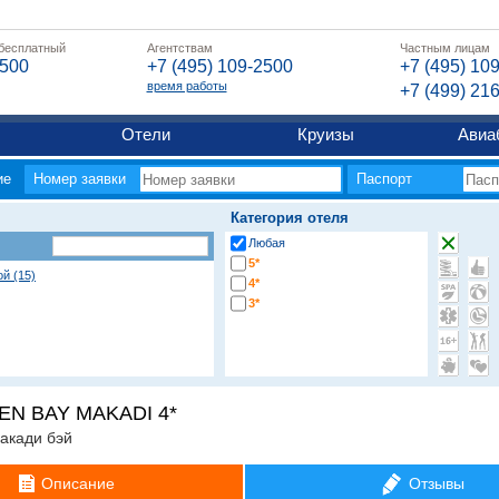
 бесплатный
Агентствам
Частным лицам
2500
+7 (495) 109-2500
+7 (495) 10
время работы
+7 (499) 21
Отели
Круизы
Авиа
ие
Номер заявки
Паспорт
Категория отеля
Любая
5*
ой (15)
4*
3*
EN BAY MAKADI 4*
акади бэй
Описание
Отзывы