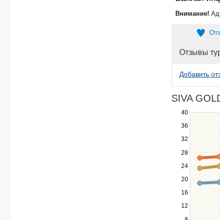
Внимание!
Ад
От
Отзывы ту
Добавить от
SIVA GOLD
40
Use
the
36
up
32
and
down
28
keys
24
to
navigate
20
between
16
series.
12
Use
the
8