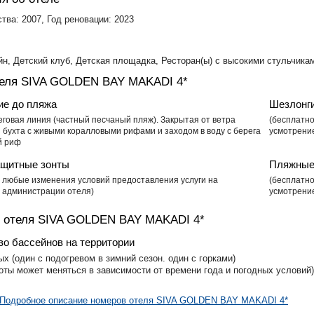
тва: 2007, Год реновации: 2023
йн, Детский клуб, Детская площадка, Ресторан(ы) с высокими стульчика
еля SIVA GOLDEN BAY MAKADI 4*
ие до пляжа
Шезлонг
еговая линия (частный песчаный пляж). Закрытая от ветра
​(бесплатн
 бухта с живыми коралловыми рифами и заходом в воду с берега
усмотрени
й риф
щитные зонты
Пляжные
о, любые изменения условий предоставления услуги на
​(бесплатн
 администрации отеля)
усмотрени
 отеля SIVA GOLDEN BAY MAKADI 4*
во бассейнов на территории
ых (один с подогревом в зимний сезон. один с горками)
оты может меняться в зависимости от времени года и погодных условий)
Подробное описание номеров отеля SIVA GOLDEN BAY MAKADI 4*