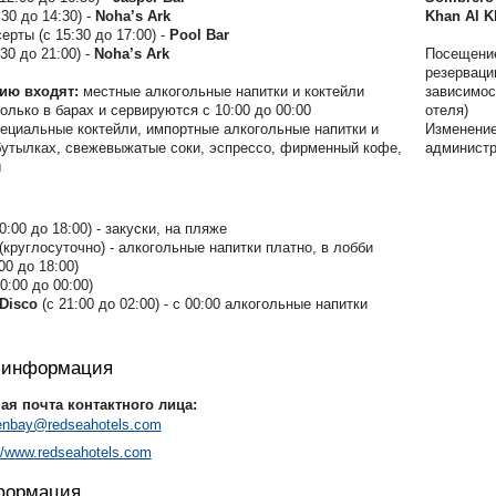
30 до 14:30) -
Noha’s Ark
Khan Al Kh
ерты (с 15:30 до 17:00) -
Pool Bar
30 до 21:00) -
Noha’s Ark
Посещение
резерваци
ию входят:
местные алкогольные напитки и коктейли
зависимос
олько в барах и сервируются с 10:00 до 00:00
отеля)
ециальные коктейли, импортные алкогольные напитки и
Изменение
бутылках, свежевыжатые соки, эспрессо, фирменный кофе,
администр
ы
10:00 до 18:00)
- закуски, на пляже
(круглосуточно) - алкогольные напитки платно, в лобби
:00 до 18:00)
10:00 до 00:00)
 Disco
(с 21:00 до 02:00) - с 00:00 алкогольные напитки
я информация
ая почта контактного лица:
denbay@redseahotels.com
://www.redseahotels.com
формация