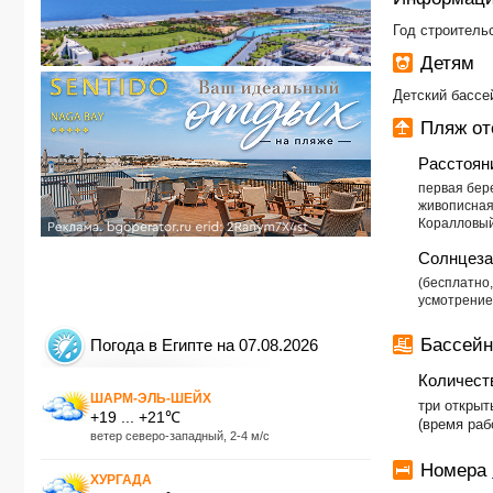
Год строительс
Детям
Детский бассе
Пляж от
Расстоян
первая бер
живописная
Коралловы
Солнцеза
​(бесплатн
усмотрение
Бассейн
Погода в Египте на 07.08.2026
Количест
ШАРМ-ЭЛЬ-ШЕЙХ
три открыт
+19 ... +21℃
(время раб
ветер северо-западный, 2-4 м/с
Номера
ХУРГАДА