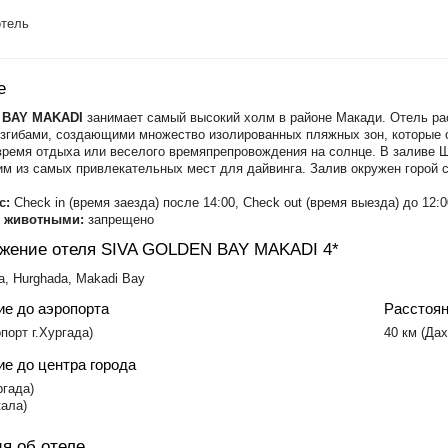
тель
е
 BAY MAKADI
​занимает самый высокий холм в районе Макади. Отель ра
згибами, создающими множество изолированных пляжных зон, которые 
время отдыха или веселого времяпрепровождения на солнце. В заливе 
им из самых привлекательных мест для дайвинга. Залив окружен горой
с:
Check in (время заезда) после 14:00, Check out (время выезда) до 12:0
с животными:
запрещено
жение отеля SIVA GOLDEN BAY MAKADI 4*
a, Hurghada, Makadi Bay
ие до аэропорта
Расстоян
опорт г.Хургада)
​40 км (Да
е до центра города
ргада)
кала)
я об отеле