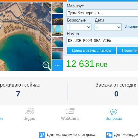
ейх
Маршрут
Взрослые
Дети
н
Измени
Номер
Цены в отель списком
Перейти 
12 631
RUB
роживают сейчас
Заезжают сегодня
7
0
ея
Видео
WebCams
Вопросы
Для молодежного отдыха
Для молодо