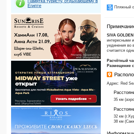
Памятка туристу, отдыхающему в
Египте
Пляжный о
Примечани
SIVA GOLDEN
интересными и
уединения во 
считается одн
Расчётный ча
Размещение 
Располо
Адрес: Red Se
Расстоян
​35 км (аэр
Расстояни
​32 км (г.Ху
38 км (Сак
Информаци