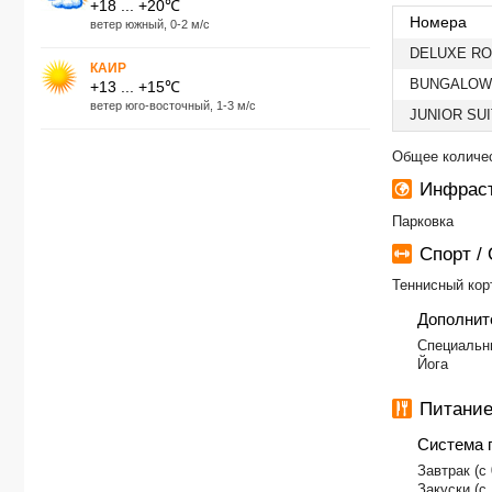
+18 ... +20℃
Номера
ветер южный, 0-2 м/с
DELUXE RO
КАИР
BUNGALOW
+13 ... +15℃
ветер юго-восточный, 1-3 м/с
JUNIOR SU
Общее количес
Инфраст
Парковка
Спорт /
Теннисный кор
Дополнит
​Специальн
Йога
Питание
Система 
​Завтрак (с
Закуски (с 