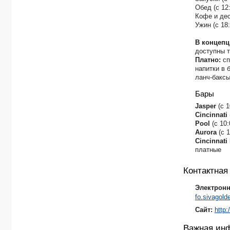
Обед (с 12:
Кофе и дес
Ужин (с 18:
В концепц
доступны т
Платно:
сп
напитки в 
ланч-бакс
Бары
Jasper
(с 
Cincinnati
Pool
(с 10
Aurora
(с 
Cincinnati
платные
Контактна
Электронн
fo.sivagol
Сайт:
http
Важная ин