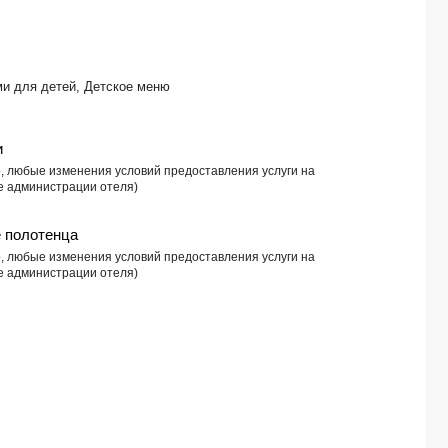
TIME CORAL NUWEIBA RESORT 4*
SUNRISE ALMA BAY RESORT 4*
AMPHORAS BEACH 5*
BARCELO TIRAN SHARM 4*
ми для детей, Детское меню
PICKALBATROS AQUA BLUE RESORT (ex. SEA WORLD) 4*
VERGINIA SHARM RESORT & AQUA PARK 4*
PICKALBATROS ALF LEILA WA LEILA 4*
и
ARABELLA AZUR 4*
о, любые изменения условий предоставления услуги на
PARROTEL BEACH RESORT 5*
е администрации отеля)
SETI SHARM 4*
SHARM PLAZA 4*
 полотенца
о, любые изменения условий предоставления услуги на
TAMRA BEACH RESORT 4*
е администрации отеля)
AL KASR 5*
GRAND WATERWORLD FAMILY STAR MAKADI 5*
FORT ARABESQUE THE VILLAS 4*
RETAC QUNAY DAHAB RESORT & SPA (ex. LE MERIDIEN DAHAB RESORT) 5*
CORAL SUN BEACH SAFAGA 4*
STEIGENBERGER MAKADI (only adults 18+) 5*
DOMINA CORAL BAY HAREM DELUXE 5*
RIXOS PREMIUM ALAMEIN 5*