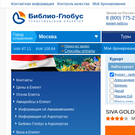
Контактная информация
Контроль качества
Моё бронирование
Звонок по России
8 (800) 775-
время работы
Туры
Москва
Пересчет валют
Моё бронирован
87.11
100.64
USD
EUR
Способы оплаты
Курорт
Найти курорт
Курорт - люб
Контакты
Александрия
Беренис
Цены в Египет
Дахаб
Отели Египта
Макади бэй
Авиарейсы в Египет
Марса алам
Нувейба
Информация об Авиакомпаниях
SIVA GOLD
Сафага
Информация об Аэропортах
Сахл хашиш
М
Сома бэй
Библио-Глобус в Аэропортах
Таба
Виза в Египет
Хургада