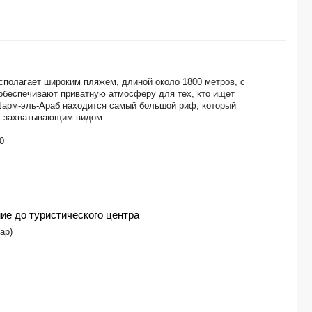
THREE CORNERS RIHANA RESORT 4*
ARABIA AZUR 4*
MORENO SPA & RESORT 4*
FARAANA REEF 4*
DIAMOND BEACH BY PEARL (ex. AKASSIA DIMOND) 5*
UTOPIA BEACH CLUB MARSA ALAM 4*
сполагает широким пляжем, длиной около 1800 метров, с
THE OBEROI BEACH RESORT 5*
обеспечивают приватную атмосферу для тех, кто ищет
AMWAJ OYOUN RESORT & SPA 4*
Шарм-эль-Араб находится самый большой риф, который
 с захватывающим видом
SUNRISE GARDEN BEACH RESORT -SELECT- 5*
ALEXANDER THE GREAT RESORT 4*
0
SHAMS SAFAGA 4*
REWAYA INN RESORT 5*
TURTLES INN 3*
JAZ MAKADI STAR (only adults 16+) 5*
MOVENPICK RESORT & SPA EL GOUNA 5*
ие до туристического центра
SHERATON SOMA BAY RESORT 5*
хар)
DOMINA CORAL BAY AQUAMARINE POOL 5*
GIFTUN AZUR 3*
MONTE CARLO SHARM RESORT & SPA 5*
GRAND BLUE SAINT MARIA AQUA PARK HOTEL 3*
LE PACHA RESORT 4*
XPERIENCE KIROSEIZ PARKLAND 5*