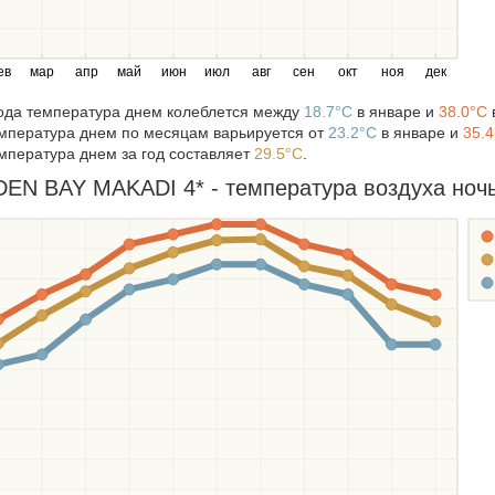
ев
мар
апр
май
июн
июл
авг
сен
окт
ноя
дек
года температура днем колеблется между
18.7°C
в январе и
38.0°C
в
мпература днем по месяцам варьируется от
23.2°C
в январе и
35.
мпература днем за год составляет
29.5°C
.
EN BAY MAKADI 4* - температура воздуха ночью