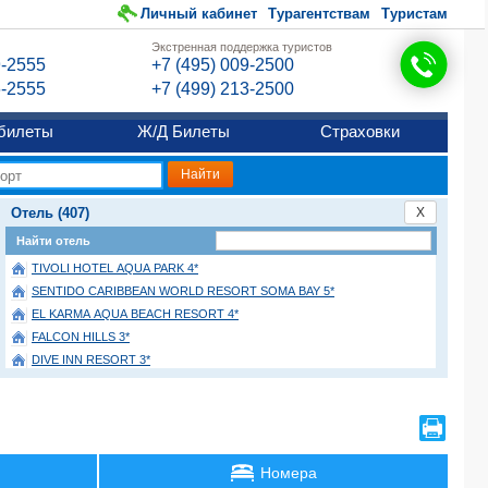
Личный кабинет
Турагентствам
Туристам
Экстренная поддержка туристов
9-2555
+7 (495) 009-2500
6-2555
+7 (499) 213-2500
билеты
Ж/Д Билеты
Страховки
Отель (407)
X
Найти отель
TIVOLI HOTEL AQUA PARK 4*
SENTIDO CARIBBEAN WORLD RESORT SOMA BAY 5*
EL KARMA AQUA BEACH RESORT 4*
FALCON HILLS 3*
DIVE INN RESORT 3*
GOLDEN BEACH RESORT AND AQUA PARK 4*
ALBATROS SHARM RESORT (ex. BEACH ALBATROS RESORT) 4*
MOSAIQUE 4*
SULTAN GARDENS RESORT 5*
Номера
LABRANDA CLUB PARADISIO HOTEL EL GOUNA 4*