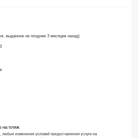
THREE CORNERS RIHANA RESORT 4*
ARABIA AZUR 4*
MORENO SPA & RESORT 4*
FARAANA REEF 4*
DIAMOND BEACH BY PEARL (ex. AKASSIA DIMOND) 5*
UTOPIA BEACH CLUB MARSA ALAM 4*
е, выданное не позднее 3 месяцев назад)
THE OBEROI BEACH RESORT 5*
AMWAJ OYOUN RESORT & SPA 4*
0
SUNRISE GARDEN BEACH RESORT -SELECT- 5*
ALEXANDER THE GREAT RESORT 4*
SHAMS SAFAGA 4*
t
REWAYA INN RESORT 5*
TURTLES INN 3*
JAZ MAKADI STAR (only adults 16+) 5*
MOVENPICK RESORT & SPA EL GOUNA 5*
SHERATON SOMA BAY RESORT 5*
DOMINA CORAL BAY AQUAMARINE POOL 5*
GIFTUN AZUR 3*
MONTE CARLO SHARM RESORT & SPA 5*
GRAND BLUE SAINT MARIA AQUA PARK HOTEL 3*
 на пляж
LE PACHA RESORT 4*
, любые изменения условий предоставления услуги на
XPERIENCE KIROSEIZ PARKLAND 5*