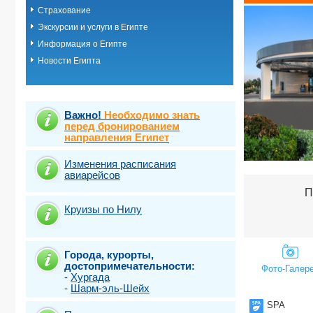
Страхование
Шарм-эль-ш
Эль Кусейр
Экскурсии и услуги в Египте
Эль гуна
Информация о Египте
Эль-Аламей
Новости Египта
Важно!
Необходимо знать
перед бронированием
направления Египет
Изменения расписания
авиарейсов
П
Круизы по Нилу
Города, курорты,
достопримечательности:
Фото-Галер
-
Хургада
-
Шарм-эль-Шейх
SPA