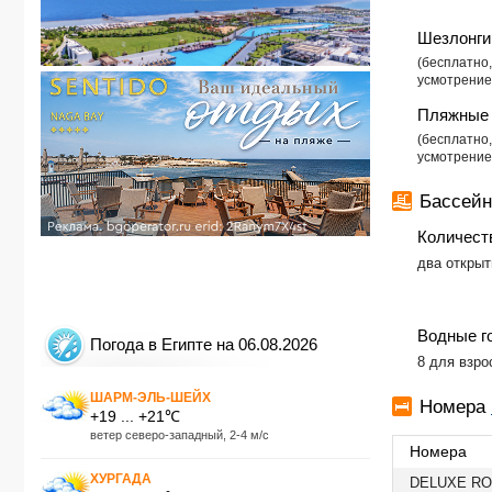
Шезлонги
​(бесплатн
усмотрение
Пляжные 
​(бесплатн
усмотрение
Бассейн
Количест
два откры
Водные г
Погода в Египте на 06.08.2026
​8 для взр
ШАРМ-ЭЛЬ-ШЕЙХ
Номера
+19 ... +21℃
ветер северо-западный, 2-4 м/с
Номера
ХУРГАДА
DELUXE R