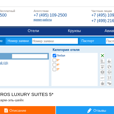
 бесплатный
Агентствам
Частным лицам
2500
+7 (495) 109-2500
+7 (495) 10
время работы
+7 (499) 21
Отели
Круизы
Авиа
ие
Номер заявки
Паспорт
Категория отеля
Любая
5*
ой (15)
4*
3*
ROS LUXURY SUITES 5*
арм-эль-шейх
Описание
Отзывы