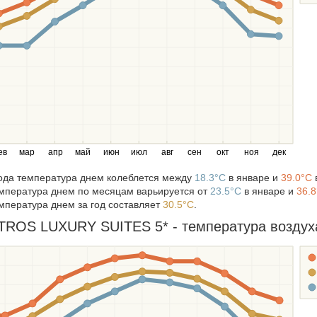
ев
мар
апр
май
июн
июл
авг
сен
окт
ноя
дек
года температура днем колеблется между
18.3°C
в январе и
39.0°C
мпература днем по месяцам варьируется от
23.5°C
в январе и
36.
мпература днем за год составляет
30.5°C
.
ROS LUXURY SUITES 5* - температура воздуха 