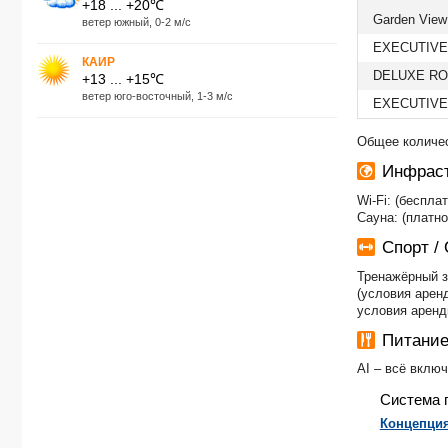
+18 ... +20℃
Garden View
ветер южный, 0-2 м/с
EXECUTIVE
КАИР
DELUXE RO
+13 ... +15℃
ветер юго-восточный, 1-3 м/с
EXECUTIVE
Общее количес
Инфраст
Wi-Fi: (беспл
Сауна: (платно
Спорт /
Тренажёрный за
(условия арен
условия аренд
Питание
AI – всё вклю
Система 
Концепция