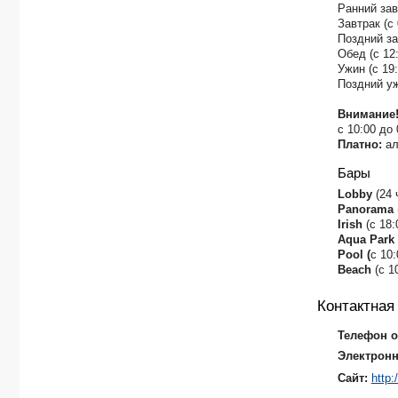
Ранний завт
Завтрак (с 
Поздний зав
Обед (с 12:
Ужин (с 19:
Поздний уж
Внимание
с 10:00 до
Платно:
ал
Бары
​Lobby
(24 
Panorama
Irish
(с 18:
Aqua Park
Pool (
с 10:
Beach
(с 1
Контактна
Телефон о
Электронн
Сайт:
http: