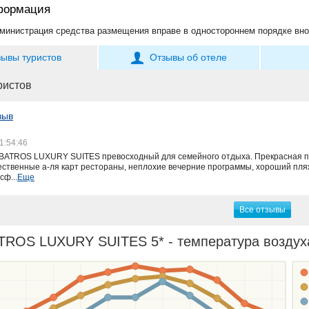
формация
министрация средства размещения вправе в одностороннем порядке вно
зывы туристов
Отзывы об отеле
ристов
зыв
1:54:46
BATROS LUXURY SUITES превосходный для семейного отдыха. Прекрасная пр
ественные а-ля карт рестораны, неплохие вечерние программы, хороший пля
сф...
Еще
Все отзывы
ROS LUXURY SUITES 5* - температура воздуха 