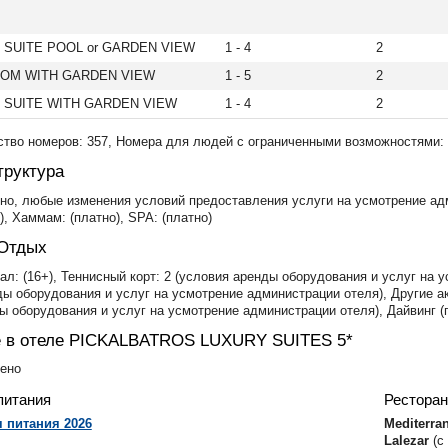
 SUITE POOL or GARDEN VIEW
1 - 4
2
OM WITH GARDEN VIEW
1 - 5
2
 SUITE WITH GARDEN VIEW
1 - 4
2
тво номеров: 357, Номера для людей с ограниченными возможностями: (
руктура
атно, любые изменения условий предоставления услуги на усмотрение адм
), Хаммам: (платно), SPA: (платно)
 Отдых
л: ​(16+), Теннисный корт: 2 (условия аренды оборудования и услуг на 
ды оборудования и услуг на усмотрение администрации отеля), Другие 
ы оборудования и услуг на усмотрение администрации отеля), Дайвинг (
 в отеле PICKALBATROS LUXURY SUITES 5*
чено
питания
Рестора
 питания 2026
Mediterra
Lalezar
(с 