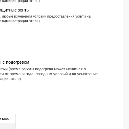
е администрации отеля)
TIME CORAL NUWEIBA RESORT 4*
ащитные зонты
SUNRISE ALMA BAY RESORT 4*
о, любые изменения условий предоставления услуги на
AMPHORAS BEACH 5*
е администрации отеля)
BARCELO TIRAN SHARM 4*
PICKALBATROS AQUA BLUE RESORT (ex. SEA WORLD) 4*
VERGINIA SHARM RESORT & AQUA PARK 4*
PICKALBATROS ALF LEILA WA LEILA 4*
ARABELLA AZUR 4*
PARROTEL BEACH RESORT 5*
SETI SHARM 4*
 с подогревом
SHARM PLAZA 4*
ытый (время работы подогрева может меняться в
ти от времени года, погодных условий и на усмотрение
TAMRA BEACH RESORT 4*
ации отеля)
AL KASR 5*
GRAND WATERWORLD FAMILY STAR MAKADI 5*
FORT ARABESQUE THE VILLAS 4*
RETAC QUNAY DAHAB RESORT & SPA (ex. LE MERIDIEN DAHAB RESORT) 5*
CORAL SUN BEACH SAFAGA 4*
STEIGENBERGER MAKADI (only adults 18+) 5*
о мест
DOMINA CORAL BAY HAREM DELUXE 5*
RIXOS PREMIUM ALAMEIN 5*