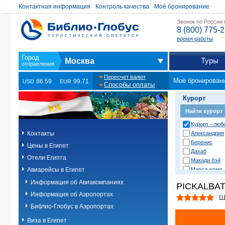
Контактная информация
Контроль качества
Моё бронирование
Звонок по России
8 (800) 775-
время работы
Туры
Москва
Пересчет валют
Моё бронирован
86.59
99.71
USD
EUR
Способы оплаты
Курорт
Найти курорт
Курорт - люб
Контакты
Александрия
Беренис
Цены в Египет
Дахаб
Отели Египта
Макади бэй
Авиарейсы в Египет
Марса алам
Нувейба
Информация об Авиакомпаниях
PICKALBAT
Сафага
Информация об Аэропортах
Сахл хашиш
Ш
Сома бэй
Библио-Глобус в Аэропортах
Таба
Виза в Египет
Хургада