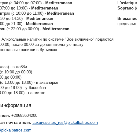
рак (с 04:00 до 07:00) -
Mediterranean
L'asiatiqu
07:00 до 10:00) -
Mediterranean
Soprano
(
трак (с 10:00 до 11:00) -
Mediterranean
30 до 14:30) -
Mediterranean
Внимани
00 до 21:30) -
Mediterranean
предварит
ин (с 22:00 до 00:00) -
Mediterranean
!
Алкогольные напитки по системе "Всё включено" подаются
 00:00, после 00:00 за дополнительную плату
когольные напитки в бутылках
часа) - в лобби
(с 10:00 до 00:00)
00 до 00:00)
(с 10:00 до 18:00) - в аквапарке
00 до 18:00) - у бассейна
0:00 до 18:00) - на пляже
я информация
теля:
+20693604200
ая почта отеля:
Luxury.suites_res@pickalbatros.com
//pickalbatros.com