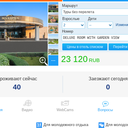
ейх
Маршрут
Взрослые
Дети
н
Измени
Номер
Цены в отель списком
Перейти 
23 120
RUB
роживают сейчас
Заезжают сегодня
40
0
ея
Видео
WebCams
Вопросы
Для молодежного отдыха
Для молодо