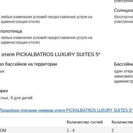
усмотрени
Солнцез
о, любые изменения условий предоставления услуги на
​(бесплатн
 администрации отеля)
усмотрени
полотенца
о, любые изменения условий предоставления услуги на
 администрации отеля)
 отеля PICKALBATROS LUXURY SUITES 5*
во бассейнов на территории
Бассейны
тых
один откр
зависимос
администр
орки
ослых, 6 для детей
Подробное описание номеров отеля PICKALBATROS LUXURY SUITES 5*
Количество гостей
Количеств
OOM
1 - 4
2