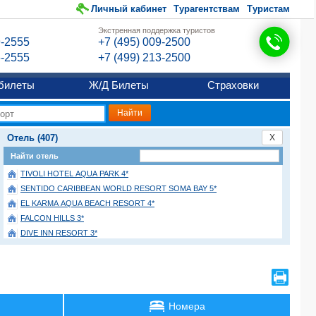
Личный кабинет
Турагентствам
Туристам
Экстренная поддержка туристов
9-2555
+7 (495) 009-2500
6-2555
+7 (499) 213-2500
билеты
Ж/Д Билеты
Страховки
Отель (407)
X
Найти отель
TIVOLI HOTEL AQUA PARK 4*
SENTIDO CARIBBEAN WORLD RESORT SOMA BAY 5*
EL KARMA AQUA BEACH RESORT 4*
FALCON HILLS 3*
DIVE INN RESORT 3*
GOLDEN BEACH RESORT AND AQUA PARK 4*
ALBATROS SHARM RESORT (ex. BEACH ALBATROS RESORT) 4*
MOSAIQUE 4*
SULTAN GARDENS RESORT 5*
Номера
LABRANDA CLUB PARADISIO HOTEL EL GOUNA 4*