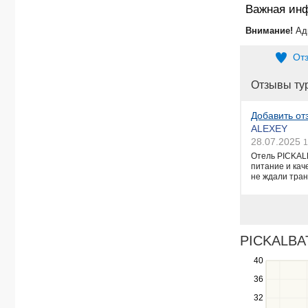
Важная ин
Внимание!
Ад
От
Отзывы ту
Добавить от
ALEXEY
28.07.2025
1
Отель PICKAL
питание и кач
не ждали тран
PICKALBAT
40
Use
the
36
up
32
and