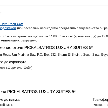
е
Hard Rock Сafe
лодоженов
(при заселении необходимо предъявить свидетельство о брак
с:
Check in (время заезда) после 14:00, Check out (время выезда) до 12:0
с животными:
запрещено
жение отеля PICKALBATROS LUXURY SUITES 5*
m Road, Um Marikha Bay, P.O. Box 232, Sharm El Sheikh, South Sinai, Egyp
ие до аэропорта
опорт г.Шарм-эль-Шейх)
теля PICKALBATROS LUXURY SUITES 5*
ие до пляжа
Трансфер
тный пляж)
(бесплатно