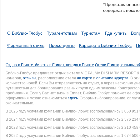
*Представленные 
a
содержать некото
series.
О Библио-Глобус
Турагентствам
Туристам
Где купить
Воп
Фирменный стиль
Пресс-центр
Карьера в Библио-Глобус
П
Отдых в Египте, билеты в Египет, погода в Египте
Отели Египта, отзывы об
Библио-Глобус предлагает отдых в отеле VIE PALMA DI SHARM RESORT &
номеров,
отзывы
, расположение отеля
на карте
и
описание курорта
. В ок
количество ночей. Если Вы отправляетесь на отдых, а через несколько д
путешествия для бронирования разных групп одним заказом. Конструктор 
пребывания. Если у Вас нет визы в Египет, Библио-Глобус поможет её оф
оформления можно ознакомиться
здесь
. Оформить бронирование, оплати
окончательные.
В 2025 году услугами компании Библио-Глобус воспользовались 3 050 951 
В 2024 году услугами компании Библио-Глобус воспользовались 2 576 234 
В 2023 году услугами компании Библио-Глобус воспользовались 2 210 458 
В 2022 году услугами компании Библио-Глобус воспользовались 1 674 506 