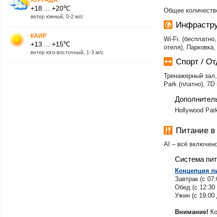
+18 ... +20℃
Общее количество
ветер южный, 0-2 м/с
Инфрастру
КАИР
Wi-Fi: (бесплатн
+13 ... +15℃
отеля), Парковка,
ветер юго-восточный, 1-3 м/с
Спорт / О
Тренажерный зал, 
Park (платно), 7D
Дополнител
​Hollywood Par
Питание в
AI – всё включен
Система пи
Концепция п
Завтрак (с 07:
Обед (с 12:30 
Ужин (с 19:00 
Внимание!
Ко