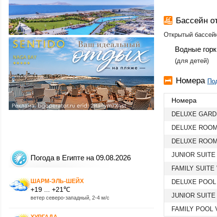
Бассейн о
Открытый бассей
Водные горк
​(для детей)
Номера
По
Номера
DELUXE GARD
DELUXE ROOM
DELUXE ROOM
JUNIOR SUITE
Погода в Египте на 09.08.2026
FAMILY SUITE
ШАРМ-ЭЛЬ-ШЕЙХ
DELUXE POOL
+19 ... +21℃
JUNIOR SUITE
ветер северо-западный, 2-4 м/с
FAMILY POOL 
ХУРГАДА