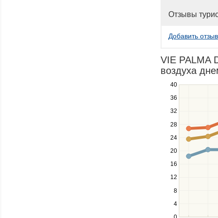
Отзывы тури
Добавить отзыв
VIE PALMA 
воздуха днем
40
Use
the
36
up
32
and
down
28
keys
24
to
navigate
20
between
16
series.
12
Use
the
8
left
4
and
right
0