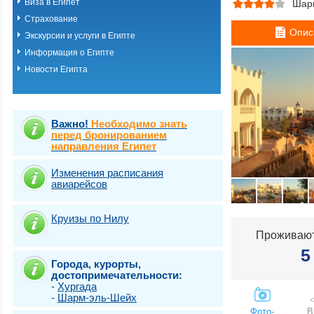
Виза в Египет
Шар
Хургада
Страхование
Шарм-эль-шейх
Опис
Эль Кусейр
Экскурсии и услуги в Египте
Эль гуна
Информация о Египте
Эль-Аламейн
Новости Египта
Важно!
Необходимо знать
перед бронированием
направления Египет
Изменения расписания
авиарейсов
Круизы по Нилу
Проживают
5
Города, курорты,
достопримечательности:
-
Хургада
-
Шарм-эль-Шейх
Фото-
В