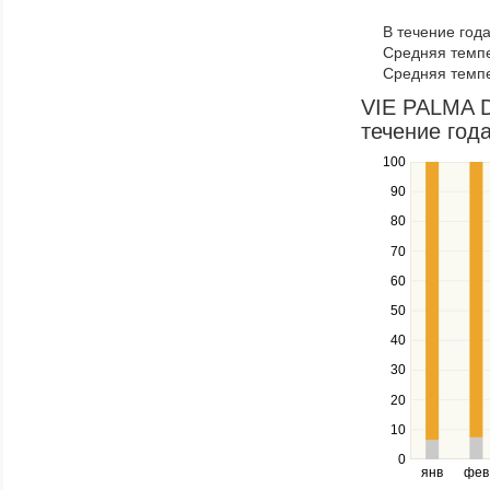
to
В течение год
navigate
Средняя темпе
through
Средняя темпе
items
in
VIE PALMA 
a
течение года
series.
100
Use
the
90
up
80
and
down
70
keys
60
to
navigate
50
between
40
series.
Use
30
the
20
left
10
and
right
0
янв
фев
keys