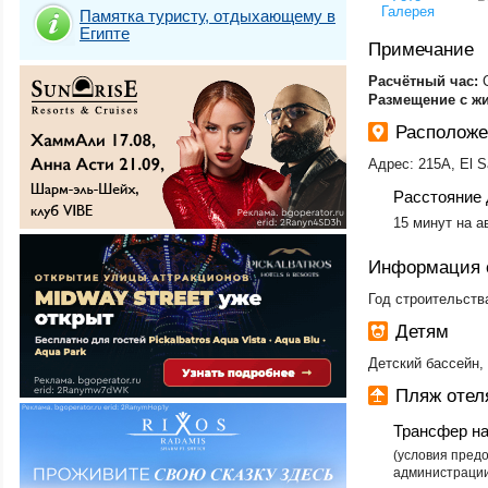
Галерея
Памятка туристу, отдыхающему в
Египте
Примечание
Расчётный час:
Размещение с ж
Расположе
Адрес: 215A, El S
Расстояние 
15 минут на а
Информация 
Год строительств
Детям
Детский бассейн, 
Пляж отел
Трансфер н
​(условия пред
администрации