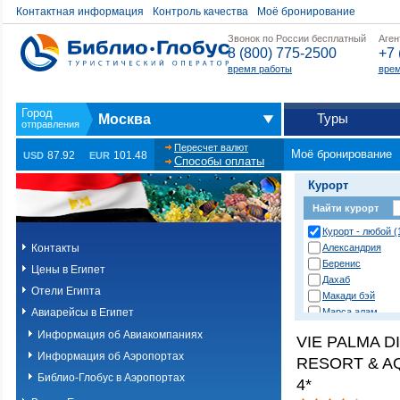
Контактная информация
Контроль качества
Моё бронирование
Звонок по России бесплатный
Аген
8 (800) 775-2500
+7 
время работы
врем
Туры
Москва
Пересчет валют
Моё бронирование
87.92
101.48
USD
EUR
Способы оплаты
Курорт
Найти курорт
Курорт - любой (
Контакты
Александрия
Беренис
Цены в Египет
Дахаб
Отели Египта
Макади бэй
Авиарейсы в Египет
Марса алам
Нувейба
Информация об Авиакомпаниях
VIE PALMA D
Сафага
Информация об Аэропортах
RESORT & A
Сахл хашиш
Сома бэй
Библио-Глобус в Аэропортах
4*
Таба