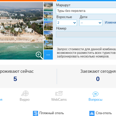
Маршрут
Взрослые
Дети
Измени
Номер
Запрос стоимости для данной комбинаци
возможности разместить всех туристов
забронировать несколько номеров.
роживают сейчас
Заезжают сегодня
5
0
ея
Видео
WebCams
Вопросы
Пляжный отель
Спа-отель