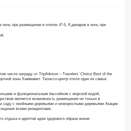
MARHABA PALACE 5*
IBEROSTAR SELECTION KURIAT PALACE 5*
JINENE RESORT & SPA 3*
VINCCI HELYA BEACH 4*
 ночь при размещении в отелях 4*-5, 8 динаров в ночь при
EL MOURADI HAMMAMET 4*
EL MOURADI PALM MARINA 5*
ей.
VINCCI SAPHIR PALACE & SPA 5*
ABOU SOFIANE HOTEL & AQUAPARK 4*
EL MOURADI PALACE 5*
GOLF RESIDENCE 4*
RIVIERA HOTEL 4*
MAHDIA BEACH & AQUAPARK 4*
числе награду от TripAdvisor – Travelers’ Choice Best of the
GOLDEN YASMIN MEHARI HAMMAMET THALASSO & SPA 5*
рортной зоны Хаммамет. Талассо-центр отеля один из самых
NESRINE 4*
SAHARA BEACH AQUAPARK RESORT 3*
THE MIRAGE RESORT & SPA (ex. IBEROSTAR SELECTION MIRAGE HAMMAMET) 
большим и функциональным бассейном с морской водой,
еством является возможность размещения не только в
RIADH PALMS RESORT & SPA 4*
ом саду с хвойными деревьями и низкорослыми деревьями Акации
EL MOURADI SKANES 4*
осещения всеми резидентами.
ALHAMBRA THALASSO 5*
REGENCY HAMMAMET 3*
о отдыха и адептов идеи здорового образа жизни
EL MOURADI EL MENZAH 4*
SENTIDO PHENICIA 4*