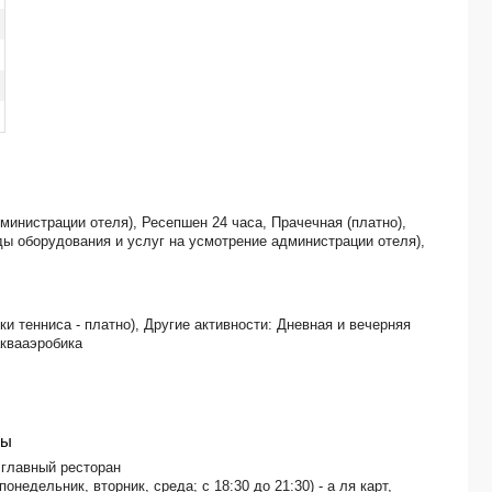
CALIMERA EL BORJ (ex. EL BORJ MAHDIA) 4*
министрации отеля), Ресепшен 24 часа, Прачечная (платно),
ды оборудования и услуг на усмотрение администрации отеля),
ки тенниса - платно), Другие активности: Дневная и вечерняя
аквааэробика
ны
 главный ресторан
(понедельник, вторник, среда;
с 18:30 до 21:30
) - а ля карт,