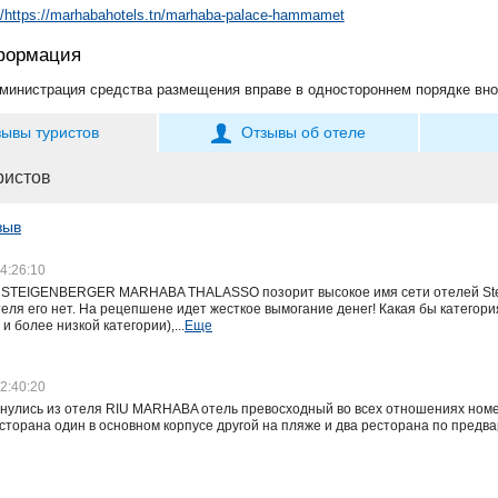
://https://marhabahotels.tn/marhaba-palace-hammamet
формация
министрация средства размещения вправе в одностороннем порядке вно
зывы туристов
Отзывы об отеле
ристов
зыв
4:26:10
STEIGENBERGER MARHABA THALASSO позорит высокое имя сети отелей Steigen
еля его нет. На рецепшене идет жесткое вымогание денег! Какая бы категория
 более низкой категории),...
Еще
2:40:20
рнулись из отеля RIU MARHABA отель превосходный во всех отношениях номе
сторана один в основном корпусе другой на пляже и два ресторана по предв