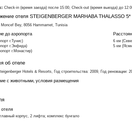
с:
Check-in (время заезда) после 15:00, Check-out (время выезда) до 12:0
ожение отеля STEIGENBERGER MARHABA THALASSO 5*
 Moncef Bey, 8056 Hammamet, Tunisia
ие до аэропорта
Расстоян
порт г.Тунис)
6 км (Сев
опорт г.Энфида)
5 км (Ясм
ропорт г.Монастир)
я об отеле
teigenberger Hotels & Resorts, Год строительства: 2009, Год реновации: 2
ие с животными, условия размещения
ля
 отеля
главный корпус, 2 лифта; комплекс бунгало