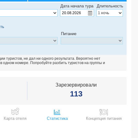
NOVOSTAR KHAYAM GARDEN BEACH & SPA 4*
Дата начала тура
Длительность
LE ROYAL HAMMAMET 5*
EL MOURADI MAHDIA 4*
MARHABA CLUB 4*
ть
BEST BEACH HOTEL (ex. COSMOS TERGUI CLUB) 3*
Питание
ONE RESORT AQUA PARK & SPA 4*
HOUDA YASMINE MARINA & SPA 4*
THALASSA MAHDIA AQUAPARK 4*
HASDRUBAL THALASSA & SPA PORT EL KANTAOUI 4*
и туристов, не дал ни одного результата. Вероятно нет
IBEROSTAR SELECTION ROYAL EL MANSOUR 5*
 в одном номере. Попробуйте разбить туристов на группы и
SKANES SERAIL & AQUAPARK 4*
EL KSAR RESORT & SPA 4*
HAMMAMET GARDEN RESORT & SPA 4*
Зарезервировали
AZIZA THALASSO GOLF (only adults 16+) 4*
113
TROPICANA CLUB & SPA 3*
ROYAL NOZHA BEACH 4*
MEDINA DIAR LEMDINA 4*
NOZHA BEACH RESORT & SPA 4*
Карта отеля
Статистика
Концепция питания
ROSA BEACH THALASSO & SPA 4*
IBEROSTAR SELECTION KANTAOUI BAY 5*
MARHABA BEACH 4*