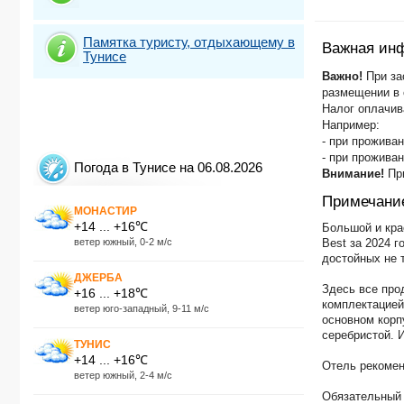
Памятка туристу, отдыхающему в
Важная ин
Тунисе
Важно!
При зас
размещении в о
Налог оплачив
Например:
- при проживан
- при проживан
Погода в Тунисе на 06.08.2026
Внимание!
Пр
Примечани
МОНАСТИР
+14 ... +16℃
Большой и крас
ветер южный, 0-2 м/с
Best за 2024 
достойных не т
ДЖЕРБА
Здесь все про
+16 ... +18℃
комплектацией
ветер юго-западный, 9-11 м/с
основном корп
серебристой. 
ТУНИС
+14 ... +16℃
Отель рекомен
ветер южный, 2-4 м/с
Обязательный 