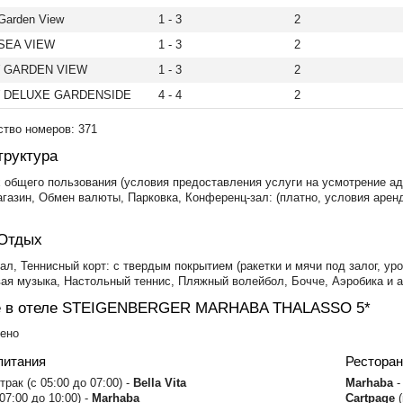
arden View
1 - 3
2
SEA VIEW
1 - 3
2
 GARDEN VIEW
1 - 3
2
 DELUXE GARDENSIDE
4 - 4
2
тво номеров: 371
руктура
ах общего пользования (условия предоставления услуги на усмотрение ад
газин, Обмен валюты, Парковка, Конференц-зал: (платно, условия арен
 Отдых
л, Теннисный корт: с твердым покрытием (ракетки и мячи под залог, уро
ая музыка, Настольный теннис, Пляжный волейбол, Бочче, Аэробика и 
е в отеле STEIGENBERGER MARHABA THALASSO 5*
чено
питания
Рестора
рак (с 05:00 до 07:00) -
Bella Vita
Marhaba
-
07:00 до 10:00) -
Marhaba
Cartрage