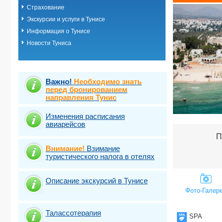
Страхование
Экскурсии и услуги в Тунисе
Информация о Тунисе
Новости Туниса
Важно!
Необходимо знать
перед бронированием
направления Тунис
Изменения расписания
авиарейсов
П
Внимание!
Взимание
туристического налога в отелях
Описание экскурсий в Тунисе
Фото-Галер
Талассотерапия
SPA