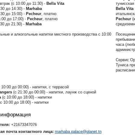
втрак (с 10:00 до 11:30)
-
Bella Vita
тунисская
30 до 14:30) -
Marhaba
Bella Vita
30 до 15:00) -
Pecheur
, платно
итальянск
:00 до 17:00) -
Pecheur
, платно
Pecheur
(
30 до 21:30) -
Marhaba
средиземн
ьные и алкогольные напитки местного производства с 10:00
Посещение
пребывани
часа (люб
администр
Сервис Op
Туниса пр
расписани
с 10:00 до 00:00) - напитки,
с террасой
angers
(с 21:30 до 00:00) - напитки, лаунж со сценой
а
(с 10:00 до 18:00) - напитки
(с 10:00 до 18:00) - напитки
я информация
теля:
+21673347076
ая почта контактного лица:
marhaba.palace@planet.tn