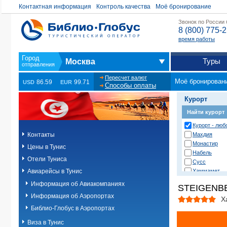
Контактная информация
Контроль качества
Моё бронирование
Звонок по России
8 (800) 775-
время работы
Туры
Москва
Пересчет валют
Моё бронирован
86.59
99.71
USD
EUR
Способы оплаты
Курорт
Найти курорт
Курорт - любо
Контакты
Махдия
Монастир
Цены в Тунис
Набель
Отели Туниса
Сусс
Авиарейсы в Тунис
Хаммамет
Информация об Авиакомпаниях
STEIGENB
Информация об Аэропортах
Х
Библио-Глобус в Аэропортах
Виза в Тунис