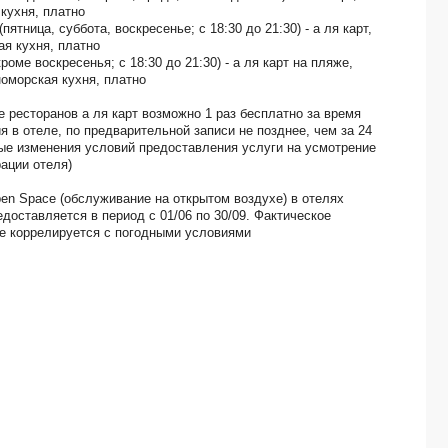
 кухня, платно
(пятница, суббота, воскресенье;
с 18:30 до 21:30
)
-
а ля карт
,
ая кухня, платно
кроме воскресенья; с
18:30 до 21:30
)
-
а ля карт
на пляже,
оморская кухня
, платно
 ресторанов а ля карт возможно 1 раз бесплатно за время
я в отеле, по предварительной записи не позднее, чем за 24
ые изменения условий предоставления услуги на усмотрение
ации отеля)
en Space (обслуживание на открытом воздухе) в отелях
едоставляется в период с 01/06 по 30/09. Фактическое
е коррелируется с погодными условиями