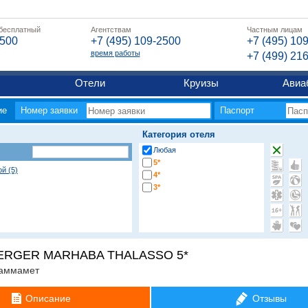
 бесплатный
Агентствам
Частным лицам
2500
+7 (495) 109-2500
+7 (495) 10
время работы
+7 (499) 21
Отели
Круизы
Авиа
ие
Номер заявки
Паспорт
Категория отеля
Любая
5*
й (5)
4*
3*
ERGER MARHABA THALASSO 5*
аммамет
Описание
Отзывы