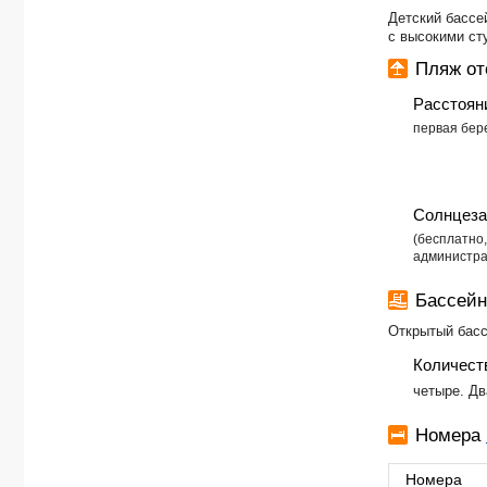
Детский бассей
с высокими ст
Пляж о
Расстоян
первая бер
Солнцеза
(бесплатно
администра
Бассей
Открытый бассе
Количест
четыре. Дв
Номера
Номера