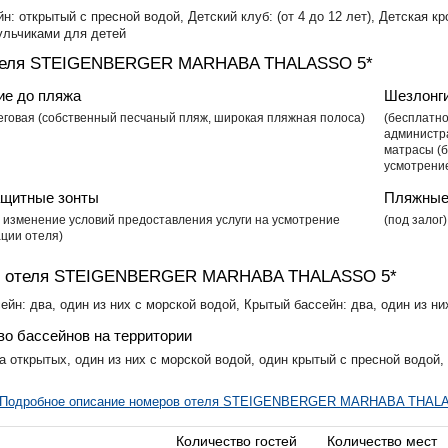
н: открытый с пресной водой, Детский клуб: (от 4 до 12 лет), Детская к
ульчиками для детей
теля STEIGENBERGER MARHABA THALASSO 5*
ие до пляжа
Шезлонг
еговая (собственный песчаный пляж, широкая пляжная полоса)
(бесплатно
администр
матрасы (б
усмотрени
щитные зонты
Пляжные
, изменение условий предоставления услуги на усмотрение
(под залог)
ции отеля)
н отеля STEIGENBERGER MARHABA THALASSO 5*
йн: два, один из них с морской водой, Крытый бассейн: два, один из ни
во бассейнов на территории
а открытых, один из них с морской водой, один крытый с пресной водой,
Подробное описание номеров отеля STEIGENBERGER MARHABA THAL
Количество гостей
Количество мест