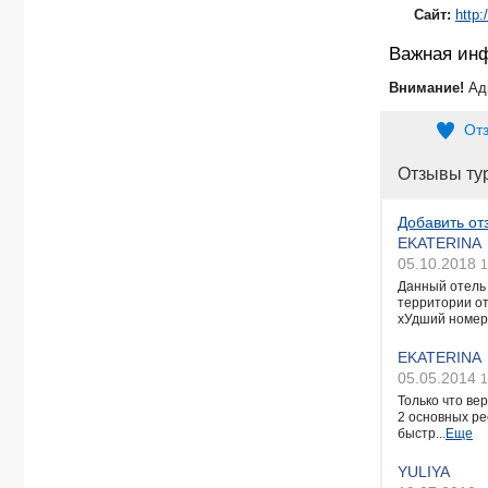
Сайт:
http
Важная ин
Внимание!
Ад
От
Отзывы ту
Добавить от
EKATERINA
05.10.2018
1
Данный отель 
территории от
хУдший номер и
EKATERINA
05.05.2014
1
Только что ве
2 основных ре
быстр...
Еще
YULIYA