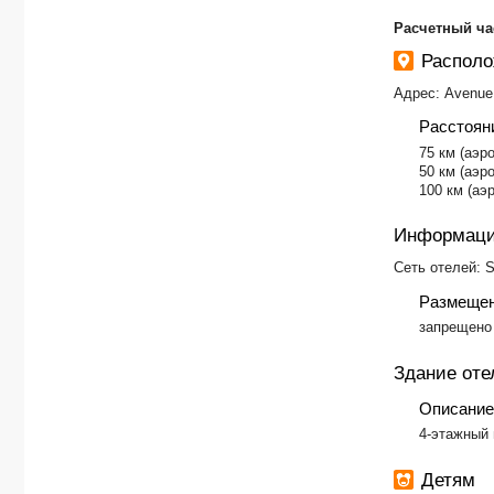
​Расчетный ча
Распол
Адрес: Avenue
Расстоян
75 км (аэро
50 км (аэр
100 км (аэ
Информаци
Сеть отелей: S
Размещен
запрещено
Здание оте
Описание
4-этажный 
Детям