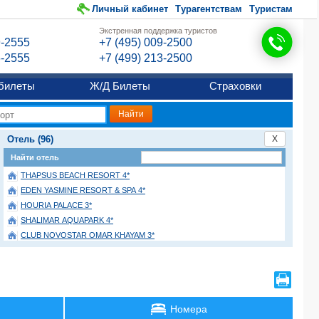
Личный кабинет
Турагентствам
Туристам
Экстренная поддержка туристов
9-2555
+7 (495) 009-2500
6-2555
+7 (499) 213-2500
билеты
Ж/Д Билеты
Страховки
Отель (96)
X
Найти отель
THAPSUS BEACH RESORT 4*
EDEN YASMINE RESORT & SPA 4*
HOURIA PALACE 3*
SHALIMAR AQUAPARK 4*
CLUB NOVOSTAR OMAR KHAYAM 3*
ROYAL TULIP TAJ SULTAN 5*
BLUMAR RESORT & SPA 4*
ZODIAC HOTEL & AQUA PARK 4*
THE ORANGERS BEACH RESORT & BUNGALOW 4*
Номера
MEDINA SOLARIA & THALASSO 5*