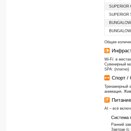
SUPERIOR G
SUPERIOR 
BUNGALOW
BUNGALOW
Общее количес
Инфраст
Wi-Fi: в мест
Сувенирный ма
SPA: (платно)
Спорт /
Тренажерный за
анимация, Жив
Питани
AI – всё вклю
Система 
Ранний завт
Завтрак (с 