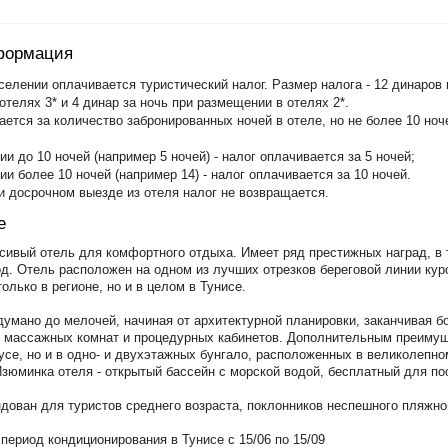
формация
елении оплачивается туристический налог. Размер налога - 12 динаров в
телях 3* и 4 динар за ночь при размещении в отелях 2*.
ается за количество забронированных ночей в отеле, но не более 10 ноч
ии до 10 ночей (например 5 ночей) - налог оплачивается за 5 ночей;
ии более 10 ночей (например 14) - налог оплачивается за 10 ночей.
и досрочном выезде из отеля налог не возвращается.
е
ивый отель для комфортного отдыха. Имеет ряд престижных наград, в том 
год. Отель расположен на одном из лучших отрезков береговой линии ку
олько в регионе, но и в целом в Тунисе.
думано до мелочей, начиная от архитектурной планировки, заканчивая 
 массажных комнат и процедурных кабинетов. Дополнительным преимущ
усе, но и в одно- и двухэтажных бунгало, расположенных в великолепн
Изюминка отеля - открытый бассейн с морской водой, бесплатный для п
дован для туристов среднего возраста, поклонников неспешного пляжног
период кондиционирования в Тунисе с 15/06 по 15/09