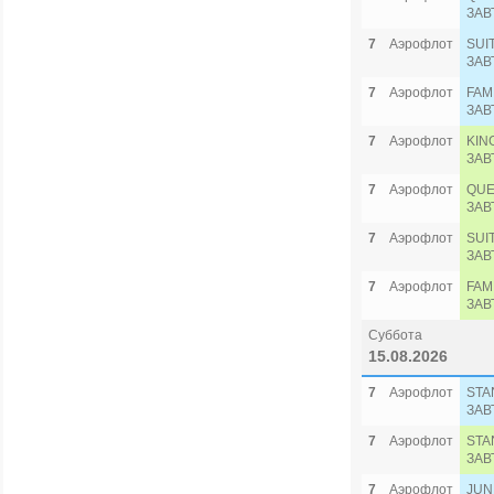
ЗАВ
7
Аэрофлот
SUI
ЗАВ
7
Аэрофлот
FAM
ЗАВ
7
Аэрофлот
KIN
ЗАВ
7
Аэрофлот
QUE
ЗАВ
7
Аэрофлот
SUI
ЗАВ
7
Аэрофлот
FAM
ЗАВ
Суббота
15.08.2026
7
Аэрофлот
STA
ЗАВ
7
Аэрофлот
STA
ЗАВ
7
Аэрофлот
JUN