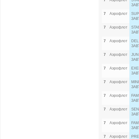
7
Аэрофлот
STA
ЗАВ
7
Аэрофлот
SUP
ЗАВ
7
Аэрофлот
STA
ЗАВ
7
Аэрофлот
DEL
ЗАВ
7
Аэрофлот
JUN
ЗАВ
7
Аэрофлот
EXE
ЗАВ
7
Аэрофлот
MIN
ЗАВ
7
Аэрофлот
FAM
ЗАВ
7
Аэрофлот
SEN
ЗАВ
7
Аэрофлот
FAM
ЗАВ
7
Аэрофлот
PRE