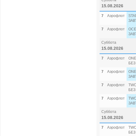
Суббота
15.08.2026
7
Аэрофлот
STA
ЗАВ
7
Аэрофлот
OCE
ЗАВ
Суббота
15.08.2026
7
Аэрофлот
ONE
БЕЗ
7
Аэрофлот
ONE
ЗАВ
7
Аэрофлот
TWO
БЕЗ
7
Аэрофлот
TWO
ЗАВ
Суббота
15.08.2026
7
Аэрофлот
TWO
БЕЗ