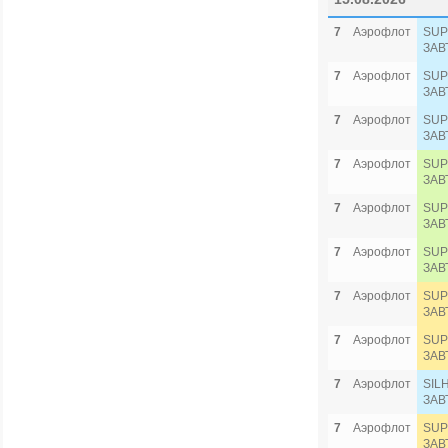
7
Аэрофлот
SUP
ЗАВ
7
Аэрофлот
SUP
ЗАВ
7
Аэрофлот
SUP
ЗАВ
7
Аэрофлот
SUP
ЗАВ
7
Аэрофлот
SUP
ЗАВ
7
Аэрофлот
SUP
ЗАВ
7
Аэрофлот
SUP
ЗАВ
7
Аэрофлот
SUP
ЗАВ
7
Аэрофлот
SIL
ЗАВ
7
Аэрофлот
SUP
ЗАВ