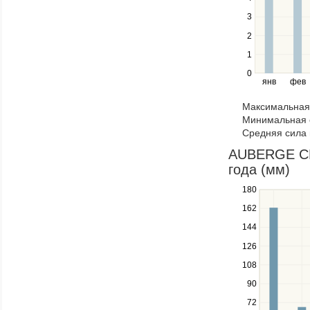
series.
Use
3
the
2
left
1
and
right
0
янв
фев
keys
to
Максимальная 
navigate
Минимальная 
through
Средняя сила 
items
in
AUBERGE CHE
a
года (мм)
series.
180
Use
the
162
up
144
and
down
126
keys
108
to
navigate
90
between
72
series.