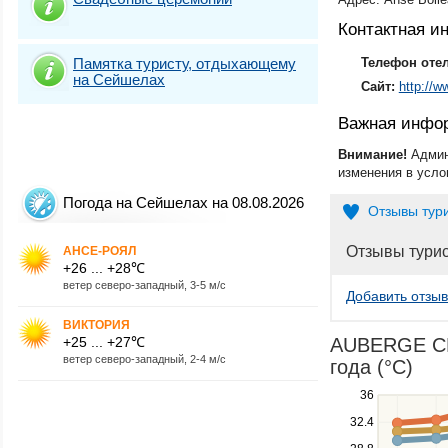
Контактная 
Памятка туристу, отдыхающему
Телефон оте
на Сейшелах
Сайт:
http://
Важная инфо
Внимание!
Админ
изменения в усло
Погода на Сейшелах на 08.08.2026
Отзывы тур
Отзывы тури
АНСЕ-РОЯЛ
+26 ... +28℃
ветер северо-западный, 3-5 м/с
Добавить отзыв
ВИКТОРИЯ
+25 ... +27℃
AUBERGE CHE
ветер северо-западный, 2-4 м/с
года (°C)
Use
36
the
32.4
up