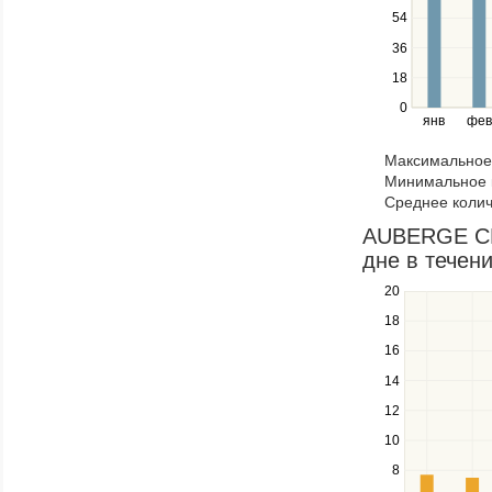
Use
54
the
36
left
18
and
right
0
янв
фев
keys
to
Максимальное 
navigate
Минимальное к
through
Среднее колич
items
in
AUBERGE CHE
a
дне в течени
series.
20
Use
the
18
up
16
and
down
14
keys
12
to
navigate
10
between
8
series.