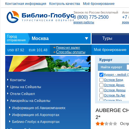
Контактная информация
Контроль качества
Моё бронирование
Звонок по России бесплатный
Аген
8 (800) 775-2500
+7 
время работы
врем
Туры
Москва
Пересчет валют
Моё бронирование
87.92
101.48
USD
EUR
Способы оплаты
Курорт
Найти курорт
Курорт - любой (
Контакты
Остров Берд
Остров Денис
Цены на Сейшелы
Остров Дерош
Отели Сейшел
Остров Ла Диг
Авиарейсы на Сейшелы
Остров Маэ
Остров Платт
Информация об Авиакомпаниях
AUBERGE C
Остров Праслин
Информация об Аэропортах
2*
Остров Северны
Остров Серф
Библио-Глобус в Аэропортах
Ост
Остров Силуэт