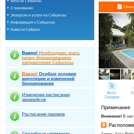
Виза на Сейшелы
Остров Фелисит
Опис
Страхование
Экскурсии и услуги на Сейшелах
Информация о Сейшелах
Новости Сейшел
Важно!
Необходимо знать
перед бронированием
направления Сейшелы
Важно!
Особые условия
аннуляции и изменений
бронирования
Фото-
В
Изменения расписания
Галерея
авиарейсов
Примечание
Расписания паромов
​Внимание!
В нас
Располож
Свадебные церемонии
Адрес: Anse Boile