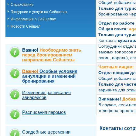
Общий добавочны
Страхование
Только для турис
Экскурсии и услуги на Сейшелах
бронированию чер
Информация о Сейшелах
Отдел по работе 
Новости Сейшел
Общая почта:
ag
Только для турис
Контакты
куратор
Сотрудники отдела
Важно!
Необходимо знать
важных вопросов п
перед бронированием
логин, пароль), сп
направления Сейшелы
Частным лицам:
Важно!
Особые условия
Отдел продаж дл
аннуляции и изменений
Общий добавочны
бронирования
Только для част
варианта для отд
Изменения расписания
авиарейсов
Внимание!
Добав
В случае, если н
телефона просто 
Расписания паромов
Контакты сотр
Свадебные церемонии