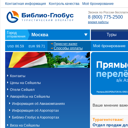
Контактная информация
Контроль качества
Моё бронирование
Звонок по России бесплат
8 (800) 775-2500
время работы
Туры
Москва
Пересчет валют
Моё бронирование
86.59
99.71
USD
EUR
Способы оплаты
Контакты
Цены на Сейшелы
Отели Сейшел
Авиарейсы на Сейшелы
Информация об Авиакомпаниях
Ваше мнение важн
Информация об Аэропортах
Библио-Глобус в Аэропортах
Турагентствам:
Отдел продаж дл
Виза на Сейшелы