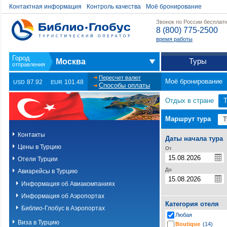
Контактная информация
Контроль качества
Моё бронирование
Звонок по России бесплат
8 (800) 775-2500
время работы
Туры
Москва
Пересчет валют
Моё бронирование
87.92
101.48
USD
EUR
Способы оплаты
Отдых в стране
Т
Маршрут тура
Контакты
Даты начала тура
Цены в Турцию
От
Отели Турции
До
Авиарейсы в Турцию
Информация об Авиакомпаниях
Информация об Аэропортах
Категория отеля
Библио-Глобус в Аэропортах
Любая
Виза в Турцию
Boutique
(14)