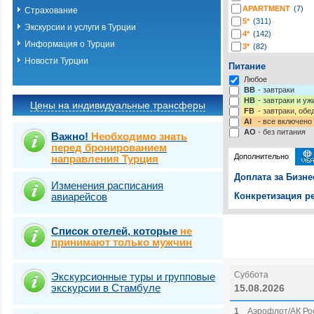
APARTMENT
(7)
Страхование
5*
(311)
Экскурсии и услуги в Турции
4*
(142)
Информация о Турции
3*
(82)
2*
(2)
Новости Турции
Питание
-*
(4)
Любое
BB
- завтраки
HB
- завтраки и у
Цены на индивидуальные трансферы
FB
- завтраки, обе
AI
- все включено
AO
- без питания
Важно!
Необходимо знать
перед бронированием
Дополнительно
направления Турция
Доплата за Бизне
Изменения расписания
авиарейсов
Конкретизация ре
Выберите одну ил
Выбрать стра
Список отелей, которые
не
принимают только мужчин
Суббота
Экскурсионные туры и групповые
экскурсии в Стамбуле
15.08.2026
1
Аэрофлот/АК Рос