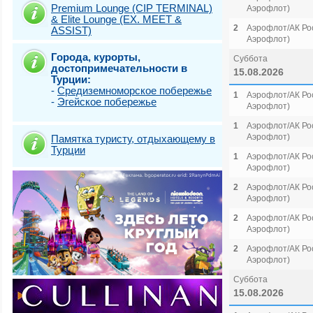
Premium Lounge (CIP TERMINAL)
Аэрофлот)
& Elite Lounge (EX. MEET &
2
Аэрофлот/АК Рос
ASSIST)
Аэрофлот)
Города, курорты,
Суббота
достопримечательности в
15.08.2026
Турции:
-
Средиземноморское побережье
1
Аэрофлот/АК Рос
-
Эгейское побережье
Аэрофлот)
1
Аэрофлот/АК Рос
Аэрофлот)
Памятка туристу, отдыхающему в
Турции
1
Аэрофлот/АК Рос
Аэрофлот)
2
Аэрофлот/АК Рос
Аэрофлот)
2
Аэрофлот/АК Рос
Аэрофлот)
2
Аэрофлот/АК Рос
Аэрофлот)
Суббота
15.08.2026