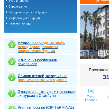
Виза в Турцию
Измир (Сеферих
Страхование
Измир (Чешме)
Кемер-Белдиби-
Экскурсии и услуги в Турции
Кириш-Чамьюва-
Информация о Турции
Кушадасы
Новости Турции
Мармарис
Саригерме
Сиде
Стамбул (Арнаву
Стамбул (Ататюр
Важно!
Необходимо знать
Стамбул (Багдж
перед бронированием
направления Турция
Стамбул (Байра
Стамбул (Бейогл
Стамбул (Бешик
Изменения расписания
авиарейсов
Стамбул (Бюйюк
Стамбул (Другие
Проживают
Стамбул (Ешиль
3
Список отелей, которые
не
Стамбул (Каракё
принимают только мужчин
Стамбул (Кягытх
Стамбул (Лалели
Стамбул (Левен
Экскурсионные туры и групповые
Стамбул (Сирке
экскурсии в Стамбуле
Фото-
В
Стамбул (Старый
Галерея
Султанахмет)
Стамбул (Такси
Premium Lounge (CIP TERMINAL)