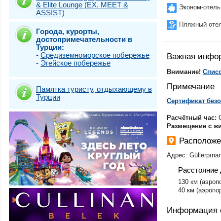
& Elite Lounge (EX. MEET &
Стамбул (Топка
Эконом-отель
ASSIST)
Стамбул (Фатих)
Стамбул (Шишли
Пляжный оте
Города, курорты,
Стамбул + Каппа
достопримечательности в
Стамбул)
Турции:
Стамбул Класси
-
Средиземноморское побережье
Важная инфо
Турунч
-
Эгейское побережье
Фетхие-Олюдени
Внимание!
Списо
Примечание
Памятка туристу, отдыхающему в
Турции
Сертификат безо
Расчётный час:
C
Размещение с ж
Расположен
Адрес: Güllerpınar
Расстояние 
130 км (аэроп
40 км (аэропо
Информация 