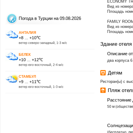
ECONOMY TR
Вид из номера
Площадь номе
Погода в Турции на 09.08.2026
FAMILY ROO
Вид из номера
Площадь номе
АНТАЛИЯ
+8 ... +10℃
ветер северо-западный, 1-3 м/с
Здание отеля
Описание о
БЕЛЕК
+10 ... +12℃
два корпуса 6
ветер юго-восточный, 2-4 м/с
Детям
СТАМБУЛ
+9 ... +11℃
Ресторан(ы) с вы
ветер юго-восточный, 1-3 м/с
Пляж отеля
Расстояние 
50 м (обществ
Солнцезащи
​(бесплатно, 