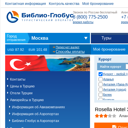
Контактная информация
Контроль качества
Моё бронирование
Звонок по России бесплатный
Аген
8 (800) 775-2500
+7 
время работы
врем
Туры
Москва
Пересчет валют
Моё бронирование
87.92
101.48
USD
EUR
Способы оплаты
Курорт
Найти курорт
Курорт - любой (
Контакты
Аланья
Анталия (Лара-К
Цены в Турцию
Анталия (город)
Отели Турции
Белек
Авиарейсы в Турцию
Бодрум
Даламан
Информация об Авиакомпаниях
Rosella Hotel 
Дача
Информация об Аэропортах
Дидим
Ала
Измир
Библио-Глобус в Аэропортах
Измир (Ёздере)
Опис