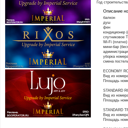
Год строительства
Описание н
балкон
душ
фен
​кондиционер 
спутниковое 
Wi-Fi (платно)
мини-бар (бе
администраци
уборка номера
смена постель
ECONOMY R
Вид из номера
Площадь номе
STANDARD 
Вид из номера
Площадь номе
STANDARD T
Вид из номера
Площадь номе