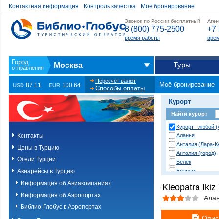
Контактная информация
Контроль качества
Моё бронирование
Звонок по России бесплатный
Аген
8 (800) 775-2500
+7 
время работы
врем
Туры
Москва
Пересчет валют
Моё бронирование
87.11
100.64
USD
EUR
Способы оплаты
Курорт
Найти курорт
Курорт - любой (
Контакты
Аланья
Анталия (Лара-К
Цены в Турцию
Анталия (город)
Отели Турции
Белек
Авиарейсы в Турцию
Бодрум
Даламан
Информация об Авиакомпаниях
Kleopatra Ikiz
Дача
Информация об Аэропортах
Дидим
Ала
Измир
Библио-Глобус в Аэропортах
Измир (Ёздере)
Опис