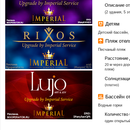
Описание о
​(2 здания, 5
Детям
Детский бассейн,
Пляж отеля
Песчаный пляж
Расстояние 
20 м через до
пляж)
Солнцезащи
​​(платно)
Бассейн от
Водные горки
Количество 
один открыты