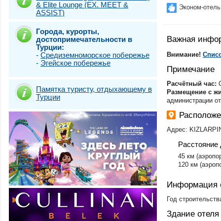
& Elite Lounge (EX. MEET &
Стамбул (Топка
Эконом-отель
ASSIST)
Стамбул (Фатих)
Стамбул (Шишли
Города, курорты,
Стамбул + Каппа
Важная инфо
достопримечательности в
Стамбул)
Турции:
Стамбул Класси
-
Средиземноморское побережье
Внимание!
Списо
Турунч
-
Эгейское побережье
Фетхие-Олюдени
Примечание
​Расчётный час:
C
Памятка туристу, отдыхающему в
Размещение с ж
Турции
администрации от
Расположен
Адрес: KIZLARP
Расстояние 
45 км (аэропор
120 км (аэроп
Информация 
Год строительств
Здание отеля