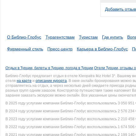
Добавить отзыв
О Библио-Глобус
Турагентствам
Туристам
Где купить
Воп
Фирменный стиль
Пресс-центр
Карьера в Библио-Глобус
П
Отдых в Турции, билеты в Турцию, погода в Турции
Отели Турции, отзывы о
Библио-Глобус предлагает отдых в отеле Kleopatra Ikiz Hotel 3*. Вашем
отеля
на карте
и
описание курорта
. В окне онлайн бронирования можно вы
отправляетесь на отдых, а через несколько дней ожидаете приезда родн
разных групп одним заказом. Конструктор путешествия также напомнит В
заранее заказать экскурсии можно онлайн. Все указанные цены окончате
В 2025 году услугами компании Библио-Глобус воспользовались 3 050 951 
В 2024 году услугами компании Библио-Глобус воспользовались 2 576 234 
В 2023 году услугами компании Библио-Глобус воспользовались 2 210 458 
В 2022 году услугами компании Библио-Глобус воспользовались 1 674 506 
В 2021 году услугами компании Библио-Глобус воспользовались 2 199 140 