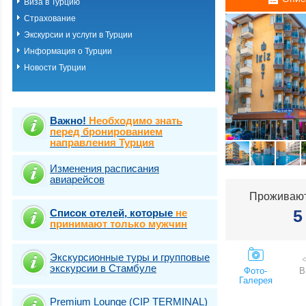
Виза в Турцию
Измир (Сеферих
Страхование
Измир (Чешме)
Кемер-Белдиби-
Экскурсии и услуги в Турции
Кириш-Чамьюва-
Информация о Турции
Кушадасы
Новости Турции
Мармарис
Саригерме
Сиде
Стамбул (Арнаву
Стамбул (Ататюр
Важно!
Необходимо знать
Стамбул (Багдж
перед бронированием
направления Турция
Стамбул (Байра
Стамбул (Бейогл
Стамбул (Бешик
Изменения расписания
авиарейсов
Стамбул (Бюйюк
Стамбул (Другие
Проживают
Стамбул (Ешиль
5
Список отелей, которые
не
Стамбул (Каракё
принимают только мужчин
Стамбул (Кягытх
Стамбул (Лалели
Стамбул (Левен
Экскурсионные туры и групповые
Стамбул (Сирке
экскурсии в Стамбуле
Фото-
В
Стамбул (Старый
Галерея
Султанахмет)
Стамбул (Такси
Premium Lounge (CIP TERMINAL)