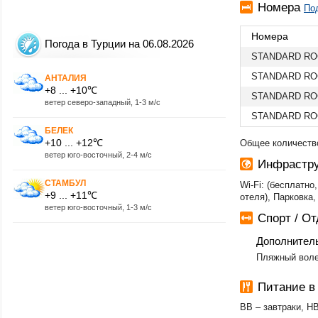
Номера
Под
Номера
Погода в Турции на 06.08.2026
STANDARD RO
STANDARD RO
АНТАЛИЯ
+8 ... +10℃
STANDARD RO
ветер северо-западный, 1-3 м/с
STANDARD RO
БЕЛЕК
+10 ... +12℃
Общее количество
ветер юго-восточный, 2-4 м/с
Инфрастру
СТАМБУЛ
Wi-Fi: (бесплатн
+9 ... +11℃
отеля), Парковка,
ветер юго-восточный, 1-3 м/с
Спорт / О
Дополнител
​Пляжный воле
Питание в 
BB – завтраки, HB