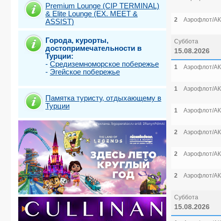
Premium Lounge (CIP TERMINAL)
& Elite Lounge (EX. MEET &
2
Аэрофлот/АК
ASSIST)
Города, курорты,
Суббота
достопримечательности в
15.08.2026
Турции:
-
Средиземноморское побережье
1
Аэрофлот/АК
-
Эгейское побережье
1
Аэрофлот/АК
Памятка туристу, отдыхающему в
Турции
1
Аэрофлот/АК
2
Аэрофлот/АК
2
Аэрофлот/АК
2
Аэрофлот/АК
Суббота
15.08.2026