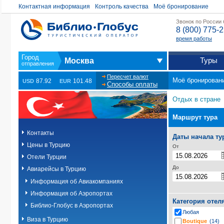
Контактная информация
Контроль качества
Моё бронирование
Звонок по России
8 (800) 775-
время работы
Туры
Москва
Пересчет валют
Моё бронирован
87.92
101.48
USD
EUR
Способы оплаты
Отдых в стране
Маршрут тура
Контакты
Даты начала ту
Цены в Турцию
От
Отели Турции
До
Авиарейсы в Турцию
Информация об Авиакомпаниях
Информация об Аэропортах
Категория отел
Библио-Глобус в Аэропортах
Любая
Виза в Турцию
Boutique
(14)