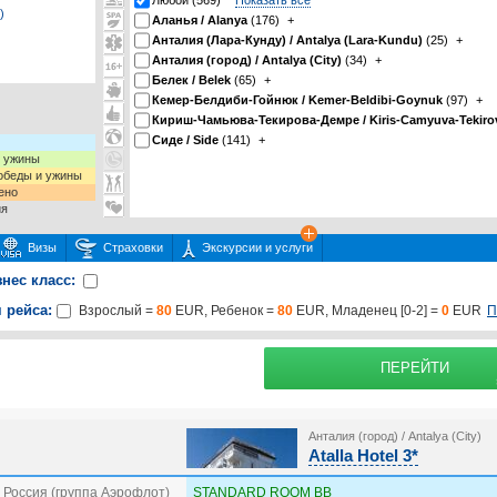
Любой (569)
Показать все
)
Аланья / Alanya
(176)
+
Анталия (Лара-Кунду) / Antalya (Lara-Kundu)
(25)
+
Анталия (город) / Antalya (City)
(34)
+
Белек / Belek
(65)
+
Кемер-Белдиби-Гойнюк / Kemer-Beldibi-Goynuk
(97)
+
Кириш-Чамьюва-Текирова-Демре / Kiris-Camyuva-Tekiro
Сиде / Side
(141)
+
и ужины
 обеды и ужины
ено
ия
Визы
Страховки
Экскурсии и услуги
знес класс:
 рейса:
П
Взрослый =
80
EUR, Ребенок =
80
EUR, Младенец [0-2] =
0
EUR
 или несколько экскурсий
раховку
Подробнее о
ПЕРЕЙТИ
Анталия (город) / Antalya (City)
Atalla Hotel 3*
 Россия (группа Аэрофлот)
STANDARD ROOM BB