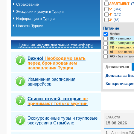
APARTMENT
(7
Страхование
5*
(314)
Экскурсии и услуги в Турции
4*
(143)
Информация о Турции
3*
(85)
2*
(2)
Новости Турции
Питание
-*
(4)
Любое
BB
- завтраки
HB
- завтраки 
Цены на индивидуальные трансферы
FB
- завтраки,
AI
- все включ
AO
- без питан
Важно!
Необходимо знать
перед бронированием
Дополнительно
направления Турция
Доплата за Би
Изменения расписания
авиарейсов
Конкретизация
Выберите одну
Выбрать ст
Список отелей, которые
не
принимают только мужчин
Суббота
Экскурсионные туры и групповые
экскурсии в Стамбуле
15.08.2026
1
Аэрофлот/АК