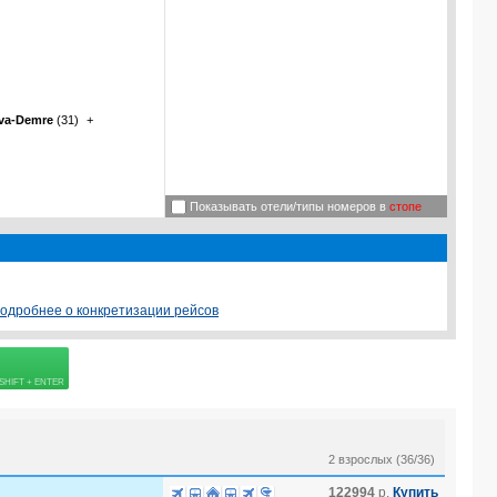
va-Demre
(31)
+
Показывать отели/типы номеров в
стопе
одробнее о конкретизации рейсов
 страховке
2 взрослых (36/36)
122994
р.
Купить