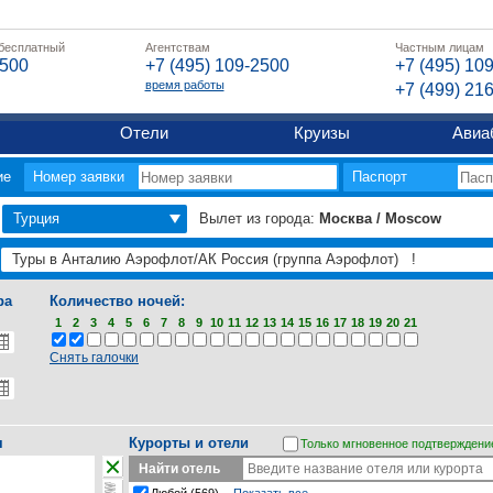
 бесплатный
Агентствам
Частным лицам
2500
+7 (495) 109-2500
+7 (495) 10
время работы
+7 (499) 21
Отели
Круизы
Авиа
ие
Номер заявки
Паспорт
Турция
Вылет из города:
Москва / Moscow
ра
Количество ночей:
1
2
3
4
5
6
7
8
9
10
11
12
13
14
15
16
17
18
19
20
21
Снять галочки
я
Курорты и отели
Только мгновенное подтверждени
Найти отель