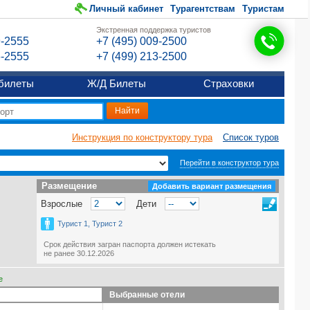
Личный кабинет
Турагентствам
Туристам
Экстренная поддержка туристов
9-2555
+7 (495) 009-2500
6-2555
+7 (499) 213-2500
билеты
Ж/Д Билеты
Страховки
Инструкция по конструктору тура
Список туров
Перейти в конструктор тура
Размещение
Размещение
Добавить вариант размещения
Взрослые
Дети
Турист 1, Турист 2
Срок действия загран паспорта должен истекать
не ранее 30.12.2026
е
Выбранные отели