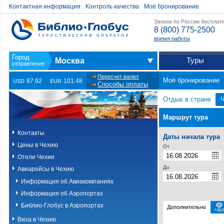
Контактная информация
Контроль качества
Моё бронирование
Звонок по России бесплат
8 (800) 775-2500
время работы
Туры
Москва
Пересчет валют
Моё бронирование
87.92
101.48
USD
EUR
Способы оплаты
Отдых в стране
Маршрут тура
Контакты
Даты начала тура
Цены в Чехию
От
Отели Чехии
До
Авиарейсы в Чехию
Информация об Авиакомпаниях
Информация об Аэропортах
Библио-Глобус в Аэропортах
Дополнительно
Виза в Чехию