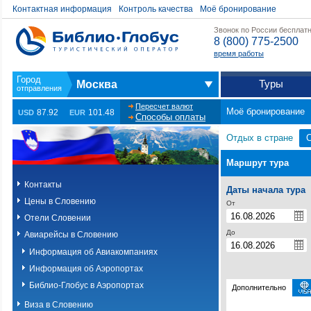
Контактная информация
Контроль качества
Моё бронирование
Звонок по России бесплат
8 (800) 775-2500
время работы
Туры
Москва
Пересчет валют
Моё бронирование
87.92
101.48
USD
EUR
Способы оплаты
Отдых в стране
Маршрут тура
Контакты
Даты начала тура
Цены в Словению
От
Отели Словении
До
Авиарейсы в Словению
Информация об Авиакомпаниях
Информация об Аэропортах
Библио-Глобус в Аэропортах
Дополнительно
Виза в Словению