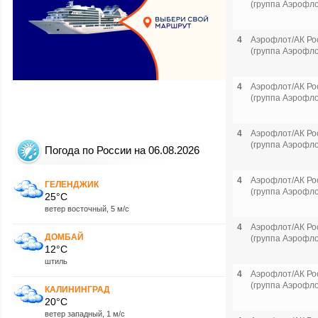
(группа Аэрофло
4
Аэрофлот/АК Ро
(группа Аэрофло
4
Аэрофлот/АК Ро
(группа Аэрофло
4
Аэрофлот/АК Ро
(группа Аэрофло
Погода по России на 06.08.2026
4
Аэрофлот/АК Ро
ГЕЛЕНДЖИК
(группа Аэрофло
25°C
ветер восточный, 5 м/с
4
Аэрофлот/АК Ро
ДОМБАЙ
(группа Аэрофло
12°C
штиль
4
Аэрофлот/АК Ро
(группа Аэрофло
КАЛИНИНГРАД
20°C
ветер западный, 1 м/с