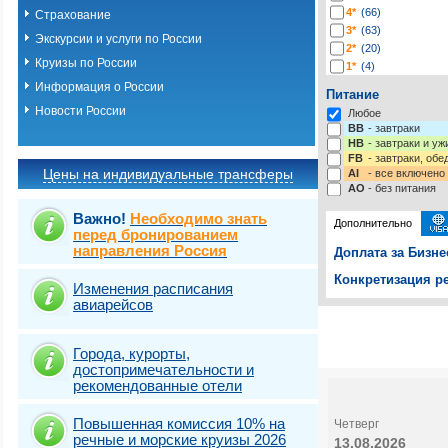
4*
(66)
Страхование
3*
(63)
Экскурсии и услуги по России
2*
(20)
Круизы по России
1*
(4)
-*
(217)
Информация о России
Питание
Новости России
Любое
BB
- завтраки
HB
- завтраки и у
FB
- завтраки, обе
Цены на индивидуальные трансферы
AI
- все включено
AO
- без питания
Важно!
Необходимо знать
Дополнительно
перед бронированием
направления Россия
Доплата за Бизне
Конкретизация ре
Изменения расписания
авиарейсов
Выберите одну ил
Выбрать стра
Города, курорты,
достопримечательности и
рекомендованные отели
Повышенная комиссия 10% на
Четверг
речные и морские круизы 2026
13.08.2026