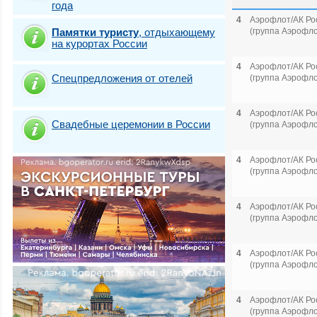
года
4
Аэрофлот/АК Ро
Памятки туристу
,
отдыхающему
(группа Аэрофло
на курортах России
4
Аэрофлот/АК Ро
Спецпредложения от отелей
(группа Аэрофло
4
Аэрофлот/АК Ро
Свадебные церемонии в России
(группа Аэрофло
4
Аэрофлот/АК Ро
(группа Аэрофло
4
Аэрофлот/АК Ро
(группа Аэрофло
4
Аэрофлот/АК Ро
(группа Аэрофло
4
Аэрофлот/АК Ро
(группа Аэрофло