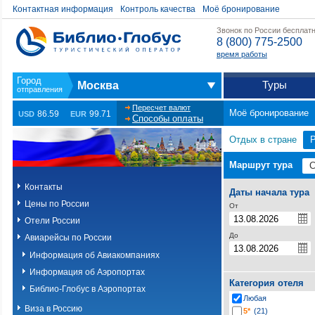
Контактная информация
Контроль качества
Моё бронирование
Звонок по России бесплат
8 (800) 775-2500
время работы
Туры
Москва
Пересчет валют
Моё бронирование
86.59
99.71
USD
EUR
Способы оплаты
Отдых в стране
Маршрут тура
Контакты
Даты начала тура
Цены по России
От
Отели России
До
Авиарейсы по России
Информация об Авиакомпаниях
Информация об Аэропортах
Категория отеля
Библио-Глобус в Аэропортах
Любая
Виза в Россию
5*
(21)