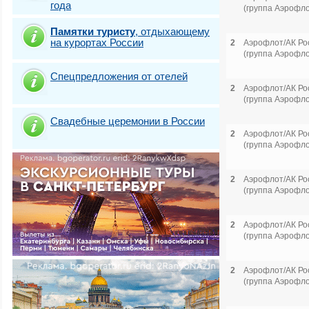
года
(группа Аэрофло
Памятки туристу
,
отдыхающему
на курортах России
2
Аэрофлот/АК Ро
(группа Аэрофло
Спецпредложения от отелей
2
Аэрофлот/АК Ро
(группа Аэрофло
Свадебные церемонии в России
2
Аэрофлот/АК Ро
(группа Аэрофло
2
Аэрофлот/АК Ро
(группа Аэрофло
2
Аэрофлот/АК Ро
(группа Аэрофло
2
Аэрофлот/АК Ро
(группа Аэрофло