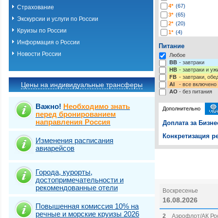
4*
(67)
Страхование
3*
(65)
Экскурсии и услуги по России
2*
(20)
Круизы по России
1*
(4)
-*
(225)
Информация о России
Питание
Новости России
Любое
BB
- завтраки
HB
- завтраки и у
FB
- завтраки, обе
Цены на индивидуальные трансферы
AI
- все включено
AO
- без питания
Важно!
Необходимо знать
Дополнительно
перед бронированием
направления Россия
Доплата за Бизне
Конкретизация ре
Изменения расписания
авиарейсов
Выберите одну ил
Выбрать стра
Города, курорты,
достопримечательности и
рекомендованные отели
Воскресенье
16.08.2026
Повышенная комиссия 10% на
речные и морские круизы 2026
2
Аэрофлот/АК Ро