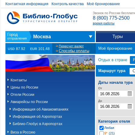
Контактная информация
Контроль качества
Моё бронирование
Звонок по России бесплат
8 (800) 775-2500
время работы
Туры
Москва
Пересчет валют
Моё бронирование
87.92
101.48
USD
EUR
Способы оплаты
Отдых в стране
Маршрут тура
Контакты
Даты начала тура
Цены по России
От
Отели России
До
Авиарейсы по России
Информация об Авиакомпаниях
Информация об Аэропортах
Категория отеля
Библио-Глобус в Аэропортах
Любая
Виза в Россию
5*
(21)