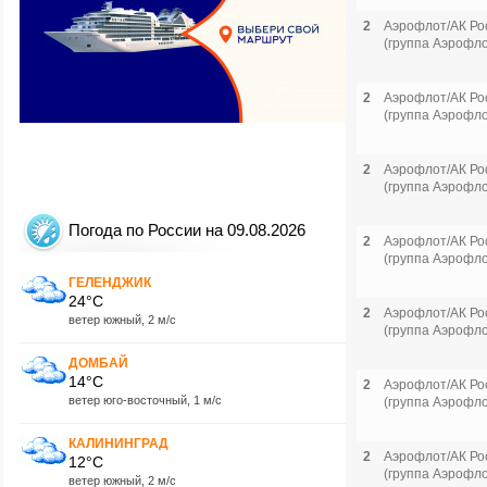
2
Аэрофлот/АК Ро
(группа Аэрофло
2
Аэрофлот/АК Ро
(группа Аэрофло
2
Аэрофлот/АК Ро
(группа Аэрофло
Погода по России на 09.08.2026
2
Аэрофлот/АК Ро
(группа Аэрофло
ГЕЛЕНДЖИК
24°C
2
Аэрофлот/АК Ро
ветер южный, 2 м/с
(группа Аэрофло
ДОМБАЙ
14°C
2
Аэрофлот/АК Ро
ветер юго-восточный, 1 м/с
(группа Аэрофло
КАЛИНИНГРАД
2
Аэрофлот/АК Ро
12°C
(группа Аэрофло
ветер южный, 2 м/с