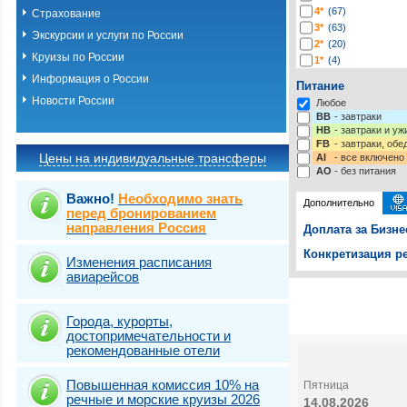
4*
(67)
Страхование
3*
(63)
Экскурсии и услуги по России
2*
(20)
Круизы по России
1*
(4)
-*
(219)
Информация о России
Питание
Новости России
Любое
BB
- завтраки
HB
- завтраки и у
FB
- завтраки, обе
Цены на индивидуальные трансферы
AI
- все включено
AO
- без питания
Важно!
Необходимо знать
Дополнительно
перед бронированием
направления Россия
Доплата за Бизне
Конкретизация ре
Изменения расписания
авиарейсов
Выберите одну ил
Выбрать стра
Города, курорты,
достопримечательности и
рекомендованные отели
Повышенная комиссия 10% на
Пятница
речные и морские круизы 2026
14.08.2026