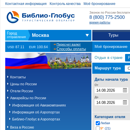
Контактная информация
Контроль качества
Моё бронирование
Звонок по России бесплат
8 (800) 775-2500
время работы
Туры
Москва
Пересчет валют
Моё бронирование
87.11
100.64
USD
EUR
Способы оплаты
Отдых в стране
Маршрут тура
Контакты
Даты начала тура
Цены по России
От
Отели России
До
Авиарейсы по России
Информация об Авиакомпаниях
Информация об Аэропортах
Категория отеля
Библио-Глобус в Аэропортах
Любая
Виза в Россию
5*
(21)