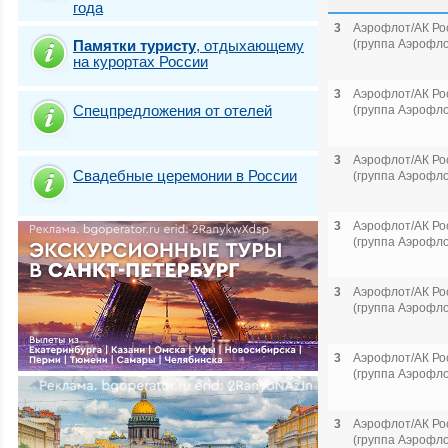
года
3
Аэрофлот/АК Ро
Памятки туристу
,
отдыхающему
(группа Аэрофло
на курортах России
3
Аэрофлот/АК Ро
Спецпредложения от отелей
(группа Аэрофло
3
Аэрофлот/АК Ро
Свадебные церемонии в России
(группа Аэрофло
3
Аэрофлот/АК Ро
(группа Аэрофло
3
Аэрофлот/АК Ро
(группа Аэрофло
3
Аэрофлот/АК Ро
(группа Аэрофло
3
Аэрофлот/АК Ро
(группа Аэрофло