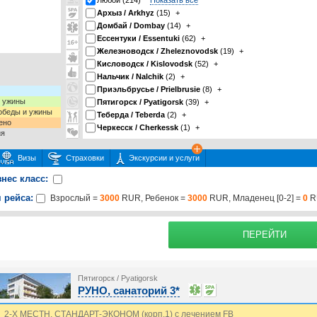
Любой (214)
Показать все
Архыз / Arkhyz
(15)
+
Домбай / Dombay
(14)
+
Ессентуки / Essentuki
(62)
+
Железноводск / Zheleznovodsk
(19)
+
Кисловодск / Kislovodsk
(52)
+
Нальчик / Nalchik
(2)
+
Приэльбрусье / Prielbrusie
(8)
+
и ужины
Пятигорск / Pyatigorsk
(39)
+
 обеды и ужины
Теберда / Teberda
(2)
+
ено
Черкесск / Cherkessk
(1)
+
ия
Визы
Страховки
Экскурсии и услуги
знес класс:
 рейса:
Взрослый =
3000
RUR, Ребенок =
3000
RUR, Младенец [0-2] =
0
R
 или несколько экскурсий
раховку
Подробнее о страх
ПЕРЕЙТИ
Пятигорск / Pyatigorsk
РУНО, санаторий 3*
2-Х МЕСТН. СТАНДАРТ-ЭКОНОМ (корп.1) с лечением FB