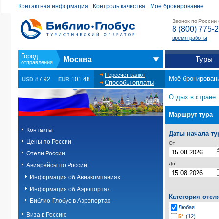
Контактная информация
Контроль качества
Моё бронирование
Звонок по России
8 (800) 775-
время работы
Туры
Москва
Пересчет валют
Моё бронирован
87.92
101.48
USD
EUR
Способы оплаты
Отдых в стране
Маршрут тура
Контакты
Даты начала ту
Цены по России
От
Отели России
До
Авиарейсы по России
Информация об Авиакомпаниях
Информация об Аэропортах
Категория отел
Библио-Глобус в Аэропортах
Любая
Виза в Россию
5*
(12)