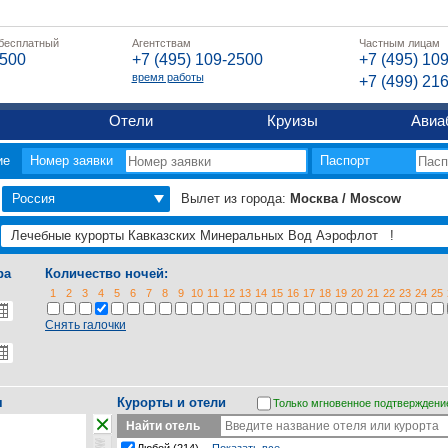
 бесплатный
Агентствам
Частным лицам
2500
+7 (495) 109-2500
+7 (495) 10
время работы
+7 (499) 21
Отели
Круизы
Авиа
ие
Номер заявки
Паспорт
Россия
Вылет из города:
Москва / Moscow
ра
Количество ночей:
1
2
3
4
5
6
7
8
9
10
11
12
13
14
15
16
17
18
19
20
21
22
23
24
25
Снять галочки
я
Курорты и отели
Только мгновенное подтверждени
Найти отель