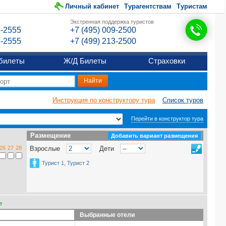
Личный кабинет
Турагентствам
Туристам
Экстренная поддержка туристов
9-2555
+7 (495) 009-2500
6-2555
+7 (499) 213-2500
билеты
Ж/Д Билеты
Страховки
Инструкция по конструктору тура
Список туров
Перейти в конструктор тура
Размещение
Размещение
Добавить вариант размещения
26
27
28
Взрослые
Дети
Турист 1, Турист 2
е
Выбранные отели