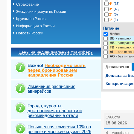
4*
(33)
Страхование
3*
(48)
Экскурсии и услуги по России
2*
(5)
Круизы по России
1*
(1)
-*
(115)
Информация о России
Питание
Новости России
Любое
BB
- завтраки
HB
- завтраки 
FB
- завтраки,
Цены на индивидуальные трансферы
AI
- все включ
AO
- без питан
Важно!
Необходимо знать
Дополнительно
перед бронированием
направления Россия
Доплата за Би
Конкретизация
Изменения расписания
авиарейсов
Выберите одну
Выбрать ст
Города, курорты,
достопримечательности и
рекомендованные отели
Суббота
15.08.2026
Повышенная комиссия 10% на
речные и морские круизы 2026
4
Аэрофлот