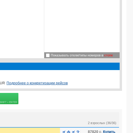
Показывать отели/типы номеров в
стопе
Подробнее о конкретизации рейсов
UR
овке
2 взрослых (36/36)
87820
р.
Купить