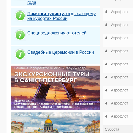
года
4
Аэрофлот
Памятки туристу
,
отдыхающему
на курортах России
4
Аэрофлот
Спецпредложения от отелей
4
Аэрофлот
4
Аэрофлот
Свадебные церемонии в России
4
Аэрофлот
4
Аэрофлот
4
Аэрофлот
4
Аэрофлот
4
Аэрофлот
Суббота