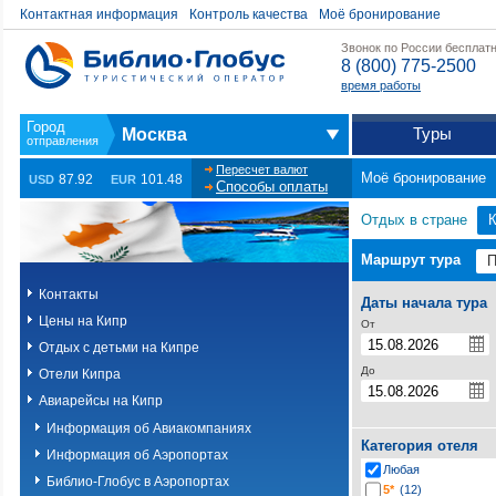
Контактная информация
Контроль качества
Моё бронирование
Звонок по России бесплат
8 (800) 775-2500
время работы
Туры
Москва
Пересчет валют
Моё бронирование
87.92
101.48
USD
EUR
Способы оплаты
Отдых в стране
Маршрут тура
Контакты
Даты начала тура
Цены на Кипр
От
Отдых с детьми на Кипре
До
Отели Кипра
Авиарейсы на Кипр
Информация об Авиакомпаниях
Категория отеля
Информация об Аэропортах
Любая
Библио-Глобус в Аэропортах
5*
(12)