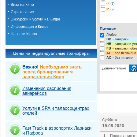
4*
(7)
Виза на Кипр
3*
(9)
Страхование
Экскурсии и услуги на Кипре
Информация о Кипре
Питание
Новости Кипра
Любое
BB
- завтраки
HB
- завтраки и у
FB
- завтраки, обе
Цены на индивидуальные трансферы
AI
- все включено
AO
- без питания
Важно!
Необходимо знать
Дополнительно
перед бронированием
направления Кипр
Выберите одну ил
Выбрать стра
Изменения расписания
авиарейсов
Услуги в SPA и талассоцентрах
отелей
Суббота
15.08.2026
Fast Traсk в аэропортах Ларнаки
и Пафоса
1
Проживание в