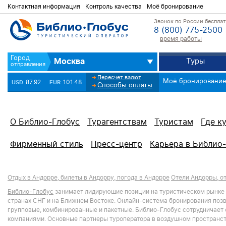
Контактная информация
Контроль качества
Моё бронирование
Звонок по России беспла
8 (800) 775-2500
время работы
Москва
Туры
Пересчет валют
Моё бронировани
87.92
101.48
USD
EUR
Способы оплаты
О Библио-Глобус
Турагентствам
Туристам
Где к
Фирменный стиль
Пресс-центр
Карьера в Библио
Отдых в Андорре, билеты в Андорру, погода в Андорре
Отели Андорры, о
Библио-Глобус
занимает лидирующие позиции на туристическом рынке Р
странах СНГ и на Ближнем Востоке. Онлайн-система бронирования позв
групповые, комбинированные и пакетные. Библио-Глобус сотрудничает
компаниями. Основные партнеры туроператора в воздушном пространст