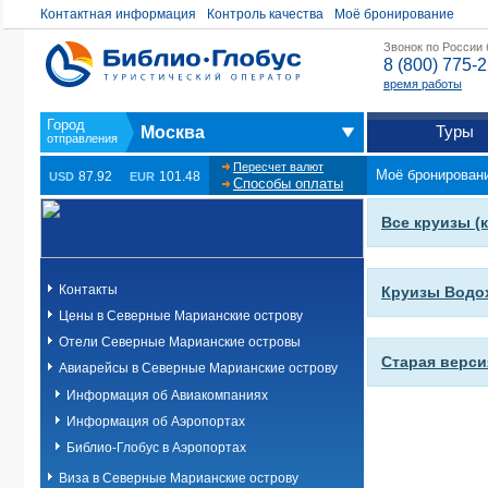
Контактная информация
Контроль качества
Моё бронирование
Звонок по России
8 (800) 775-
время работы
Туры
Москва
Пересчет валют
Моё бронирован
87.92
101.48
USD
EUR
Способы оплаты
Все круизы (
Контакты
Круизы Водо
Цены в Северные Марианские острову
Отели Северные Марианские островы
Старая верси
Авиарейсы в Северные Марианские острову
Информация об Авиакомпаниях
Информация об Аэропортах
Библио-Глобус в Аэропортах
Виза в Северные Марианские острову