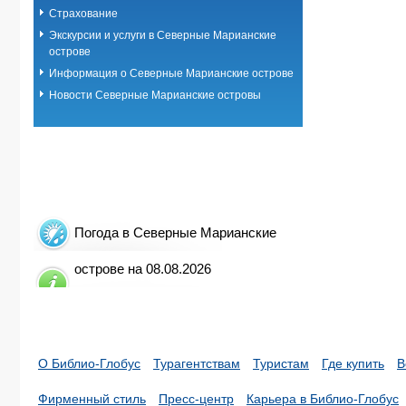
Страхование
Экскурсии и услуги в Северные Марианские
острове
Информация о Северные Марианские острове
Новости Северные Марианские островы
Погода в Северные Марианские
острове на 08.08.2026
О Библио-Глобус
Турагентствам
Туристам
Где купить
В
Фирменный стиль
Пресс-центр
Карьера в Библио-Глобус