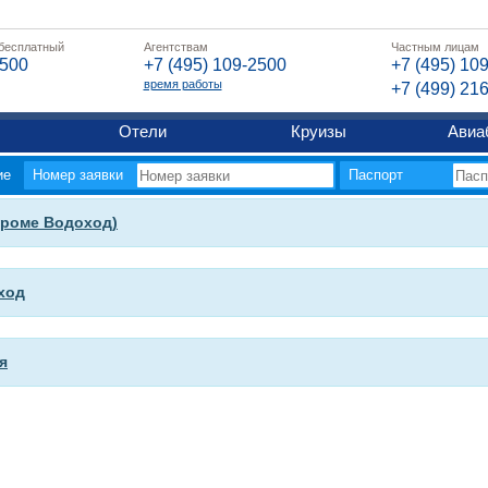
 бесплатный
Агентствам
Частным лицам
2500
+7 (495) 109-2500
+7 (495) 10
время работы
+7 (499) 21
Отели
Круизы
Авиа
ие
Номер заявки
Паспорт
кроме Водоход)
ход
я