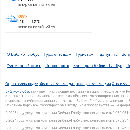
ветер восточный, 3-5 м/с
ОУЛУ
-10 ... -12℃
ветер восточный, 1-3 м/с
О Библио-Глобус
Турагентствам
Туристам
Где купить
Воп
Фирменный стиль
Пресс-центр
Карьера в Библио-Глобус
П
Отдых в Финляндии, билеты в Финляндию, погода в Финляндии
Отели Фин
Библио-Глобус
занимает лидирующие позиции на туристическом рынке Рос
странах СНГ и на Ближнем Востоке. Онлайн-система бронирования позво
групповые, комбинированные и пакетные. Библио-Глобус сотрудничает с 
Основные партнеры туроператора в воздушном пространстве — «Аэрофло
В 2025 году услугами компании Библио-Глобус воспользовались 3 050 951 
В 2024 году услугами компании Библио-Глобус воспользовались 2 576 234 
В 2023 году услугами компании Библио-Глобус воспользовались 2 210 458 