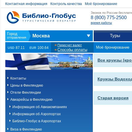
Контактная информация
Контроль качества
Моё бронирование
Звонок по России бесплат
8 (800) 775-2500
время работы
Туры
Москва
Пересчет валют
Моё бронирование
87.11
100.64
USD
EUR
Способы оплаты
Все круизы (кр
Контакты
Круизы Водохо
Цены в Финляндию
Отели Финляндии
Старая версия
Авиарейсы в Финляндию
Информация об Авиакомпаниях
Информация об Аэропортах
Библио-Глобус в Аэропортах
Виза в Финляндию