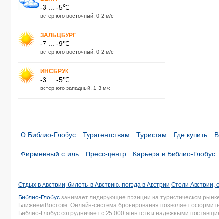
-3 ... -5℃
ветер юго-восточный, 0-2 м/с
ЗАЛЬЦБУРГ
-7 ... -9℃
ветер юго-восточный, 0-2 м/с
ИНСБРУК
-3 ... -5℃
ветер юго-западный, 1-3 м/с
О Библио-Глобус
Турагентствам
Туристам
Где купить
В
Фирменный стиль
Пресс-центр
Карьера в Библио-Глобус
Отдых в Австрии, билеты в Австрию, погода в Австрии
Отели Австрии, 
Библио-Глобус
занимает лидирующие позиции на туристическом рынке 
Ближнем Востоке. Онлайн-система бронирования позволяет оформить 
Библио-Глобус сотрудничает с 25 000 агентств и надежными поставщ