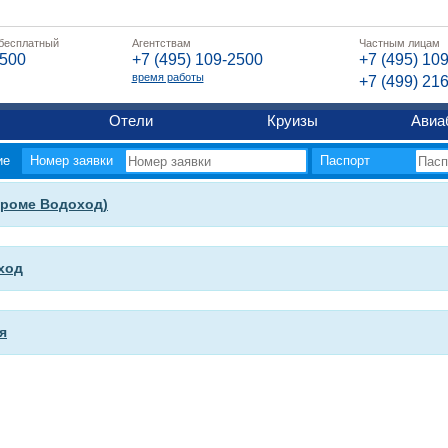
 бесплатный
Агентствам
Частным лицам
2500
+7 (495) 109-2500
+7 (495) 10
время работы
+7 (499) 21
Отели
Круизы
Авиа
ие
Номер заявки
Паспорт
кроме Водоход)
ход
я