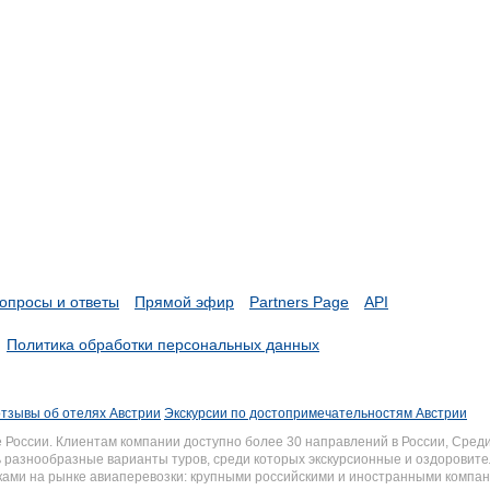
опросы и ответы
Прямой эфир
Partners Page
API
Политика обработки персональных данных
отзывы об отелях Австрии
Экскурсии по достопримечательностям Австрии
России. Клиентам компании доступно более 30 направлений в России, Среди
разнообразные варианты туров, среди которых экскурсионные и оздоровите
иками на рынке авиаперевозки: крупными российскими и иностранными комп