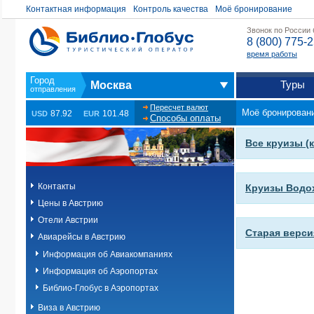
Контактная информация
Контроль качества
Моё бронирование
Звонок по России
8 (800) 775-
время работы
Туры
Москва
Пересчет валют
Моё бронирован
87.92
101.48
USD
EUR
Способы оплаты
Все круизы (
Контакты
Круизы Водо
Цены в Австрию
Отели Австрии
Старая верси
Авиарейсы в Австрию
Информация об Авиакомпаниях
Информация об Аэропортах
Библио-Глобус в Аэропортах
Виза в Австрию