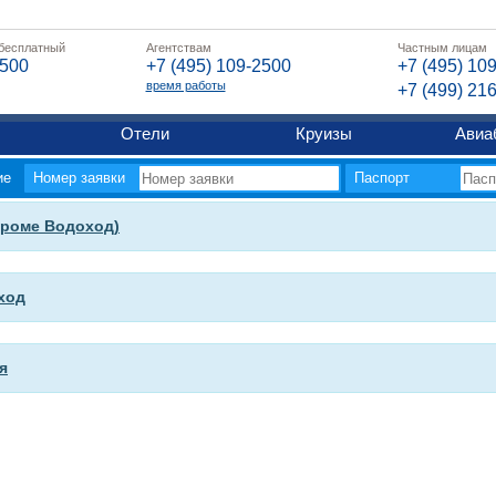
 бесплатный
Агентствам
Частным лицам
2500
+7 (495) 109-2500
+7 (495) 10
время работы
+7 (499) 21
Отели
Круизы
Авиа
ие
Номер заявки
Паспорт
кроме Водоход)
ход
я