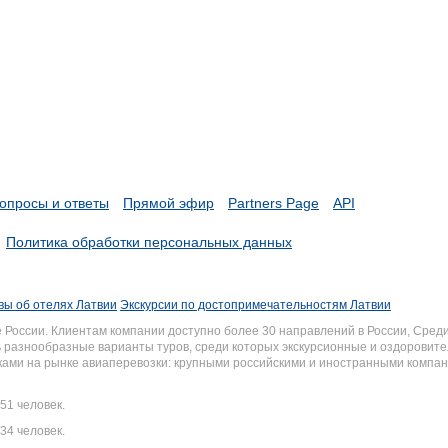
опросы и ответы
Прямой эфир
Partners Page
API
Политика обработки персональных данных
вы об отелях Латвии
Экскурсии по достопримечательностям Латвии
России. Клиентам компании доступно более 30 направлений в России, Среди
разнообразные варианты туров, среди которых экскурсионные и оздоровите
иками на рынке авиаперевозки: крупными российскими и иностранными комп
51 человек.
34 человек.