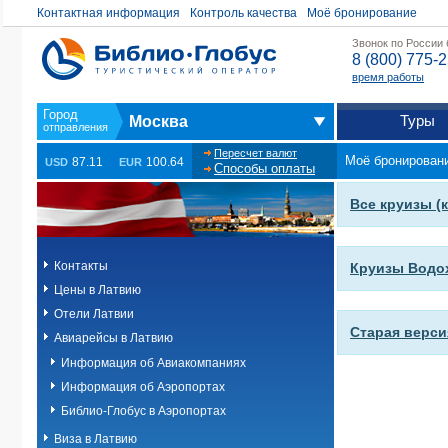
Контактная информация
Контроль качества
Моё бронирование
Звонок по России
8 (800) 775-
время работы
Туры
Москва
Пересчет валют
Моё бронирован
87.11
100.64
USD
EUR
Способы оплаты
Все круизы (
Контакты
Круизы Водо
Цены в Латвию
Отели Латвии
Старая верси
Авиарейсы в Латвию
Информация об Авиакомпаниях
Информация об Аэропортах
Библио-Глобус в Аэропортах
Виза в Латвию