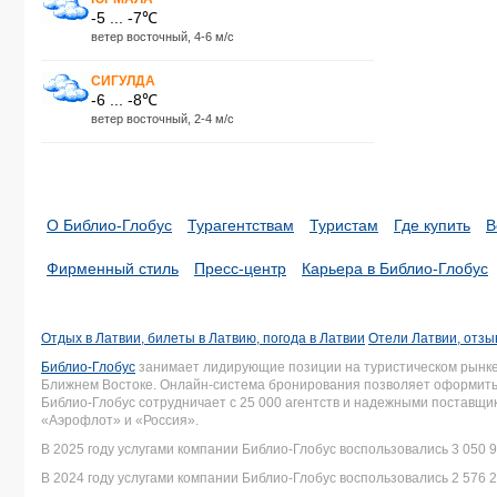
-5 ... -7℃
ветер восточный, 4-6 м/с
СИГУЛДА
-6 ... -8℃
ветер восточный, 2-4 м/с
О Библио-Глобус
Турагентствам
Туристам
Где купить
В
Фирменный стиль
Пресс-центр
Карьера в Библио-Глобус
Отдых в Латвии, билеты в Латвию, погода в Латвии
Отели Латвии, отзы
Библио-Глобус
занимает лидирующие позиции на туристическом рынке 
Ближнем Востоке. Онлайн-система бронирования позволяет оформить 
Библио-Глобус сотрудничает с 25 000 агентств и надежными поставщ
«Аэрофлот» и «Россия».
В 2025 году услугами компании Библио-Глобус воспользовались 3 050 9
В 2024 году услугами компании Библио-Глобус воспользовались 2 576 2