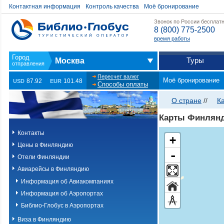
Контактная информация
Контроль качества
Моё бронирование
Звонок по России бесплат
8 (800) 775-2500
время работы
Туры
Москва
Пересчет валют
Моё бронирование
87.92
101.48
USD
EUR
Способы оплаты
О стране
//
К
Карты Финлян
Контакты
+
Цены в Финляндию
-
Отели Финляндии
Авиарейсы в Финляндию
Информация об Авиакомпаниях
Информация об Аэропортах
Библио-Глобус в Аэропортах
Виза в Финляндию