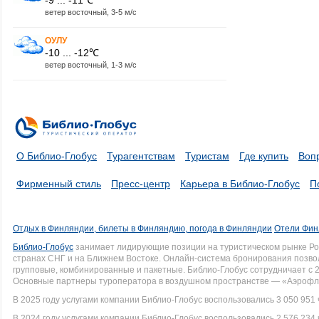
ветер восточный, 3-5 м/с
ОУЛУ
-10 ... -12℃
ветер восточный, 1-3 м/с
О Библио-Глобус
Турагентствам
Туристам
Где купить
Воп
Фирменный стиль
Пресс-центр
Карьера в Библио-Глобус
П
Отдых в Финляндии, билеты в Финляндию, погода в Финляндии
Отели Фин
Библио-Глобус
занимает лидирующие позиции на туристическом рынке Рос
странах СНГ и на Ближнем Востоке. Онлайн-система бронирования позво
групповые, комбинированные и пакетные. Библио-Глобус сотрудничает с 
Основные партнеры туроператора в воздушном пространстве — «Аэрофло
В 2025 году услугами компании Библио-Глобус воспользовались 3 050 951 
В 2024 году услугами компании Библио-Глобус воспользовались 2 576 234 