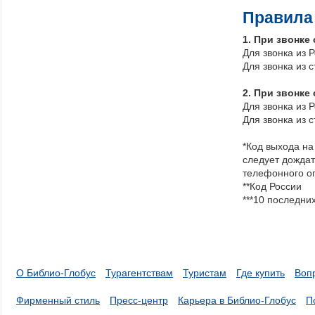
Правила 
1. При звонке
Для звонка из 
Для звонка из 
2. При звонке
Для звонка из 
Для звонка из 
*Код выхода на
следует дождат
телефонного о
**Код России
***10 последни
О Библио-Глобус
Турагентствам
Туристам
Где купить
Воп
Фирменный стиль
Пресс-центр
Карьера в Библио-Глобус
П