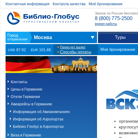
Контактная информация
Контроль качества
Моё бронирование
Звонок по России бесплат
8 (800) 775-2500
время работы
Туры
Москва
Пересчет валют
Моё бронирование
87.92
101.48
USD
EUR
Способы оплаты
Контакты
Цены в Германию
Отели Германии
Авиарейсы в Германию
Информация об Авиакомпаниях
Информация об Аэропортах
организа
Библио-Глобус в Аэропортах
круглосу
возможно
Виза в Германию