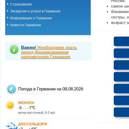
России;
Страхование
самое ши
Экскурсии и услуги в Германии
близкими
сестры, 
Информация о Германии
возраст 
Новости Германии
Важно!
Необходимо знать
перед бронированием
направления Германия
Погода в Германии на 08.08.2026
МЮНХЕН
-5 ... -7℃
ветер восточный, 0-2 м/с
ДЮССЕЛЬДОРФ
+2 ... +4℃