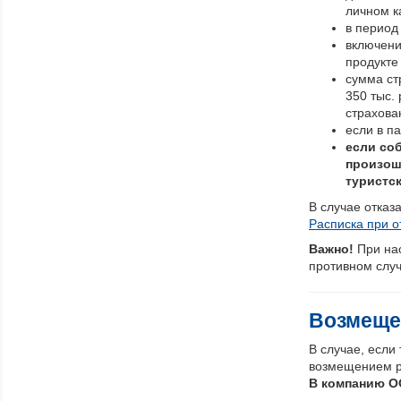
личном к
в период
включени
продукте
сумма стр
350 тыс.
страхова
если в п
если со
произош
туристск
В случае отказ
Расписка при о
Важно!
При на
противном случ
Возмеще
В случае, если
возмещением р
В компанию О