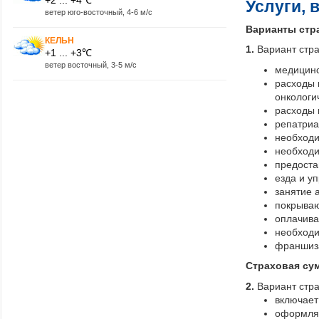
Услуги, 
ветер юго-восточный, 4-6 м/с
Варианты стр
КЕЛЬН
1.
Вариант стр
+1 ... +3℃
ветер восточный, 3-5 м/с
медицинс
расходы 
онкологи
расходы 
репатриа
необходи
необходи
предоста
езда и у
занятие 
покрываю
оплачива
необходи
франшиза
Страховая сум
2.
Вариант стр
включает
оформляе