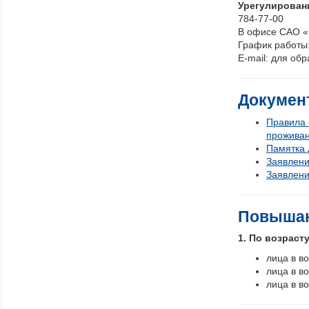
Урегулирован
784-77-00
В офисе САО «В
График работы: 
E-mail: для о
Докумен
Правила 
проживан
Памятка 
Заявлени
Заявлени
Повыша
1. По возрасту
лица в в
лица в в
лица в в