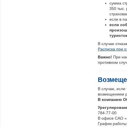
сумма стр
350 тыс.
страхова
если в п
если со
произош
туристск
В случае отказ
Расписка при о
Важно!
При на
противном случ
Возмеще
В случае, если
возмещением р
В компанию О
Урегулирован
784-77-00
В офисе САО «В
График работы: 