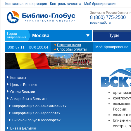
Контактная информация
Контроль качества
Моё бронирование
Звонок по России бесплат
8 (800) 775-2500
время работы
Туры
Москва
Пересчет валют
Моё бронирование
87.11
100.64
USD
EUR
Способы оплаты
Контакты
Цены в Бельгию
Отели Бельгии
организа
круглосу
Авиарейсы в Бельгию
возможно
Информация об Авиакомпаниях
России;
Информация об Аэропортах
самое ши
близкими
Библио-Глобус в Аэропортах
сестры, 
Виза в Бельгию