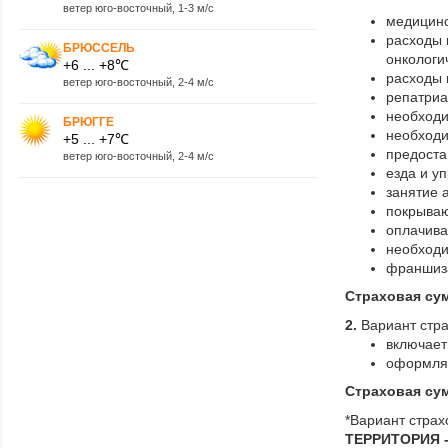
ветер юго-восточный, 1-3 м/с
медицинс
расходы 
БРЮССЕЛЬ
онкологи
+6 ... +8℃
расходы 
ветер юго-восточный, 2-4 м/с
репатриа
необходи
БРЮГГЕ
необходи
+5 ... +7℃
предоста
ветер юго-восточный, 2-4 м/с
езда и у
занятие 
покрываю
оплачива
необходи
франшиза
Страховая сум
2.
Вариант стр
включает
оформляе
Страховая сум
*Вариант стра
ТЕРРИТОРИЯ -