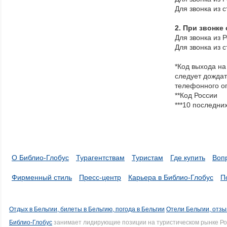
Для звонка из 
2. При звонке
Для звонка из 
Для звонка из 
*Код выхода на
следует дождат
телефонного о
**Код России
***10 последни
О Библио-Глобус
Турагентствам
Туристам
Где купить
Воп
Фирменный стиль
Пресс-центр
Карьера в Библио-Глобус
П
Отдых в Бельгии, билеты в Бельгию, погода в Бельгии
Отели Бельгии, отзы
Библио-Глобус
занимает лидирующие позиции на туристическом рынке Рос