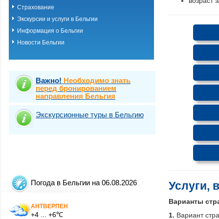
возраст 
Страхование
Экскурсии и услуги в Бельгии
Информация о Бельгии
Новости Бельгии
Важно!
Необходимо знать
перед бронированием
направления Бельгия
Экскурсионные туры в Бельгию
Погода в Бельгии на 06.08.2026
Услуги, 
Варианты стр
АНТВЕРПЕН
+4 ... +6℃
1.
Вариант стр