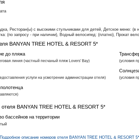
ля
ата
ка, Ресторан(ы) с высокими стульчиками для детей, Детское меню: (в на
ка: (по запросу - при наличии), Водный велосипед: (платно), Прокат вело
теля BANYAN TREE HOTEL & RESORT 5*
ие до пляжа
Трансфер
говая линия (частный песчаный пляж Lovers' Bay)
(условия п
Солнцез
едоставления услуги на усмотрение администрации отеля) ​
(условия п
полотенца
тавляются)
н отеля BANYAN TREE HOTEL & RESORT 5*
во бассейнов на территории
ытый
Подробное описание номеров отеля BANYAN TREE HOTEL & RESORT 5