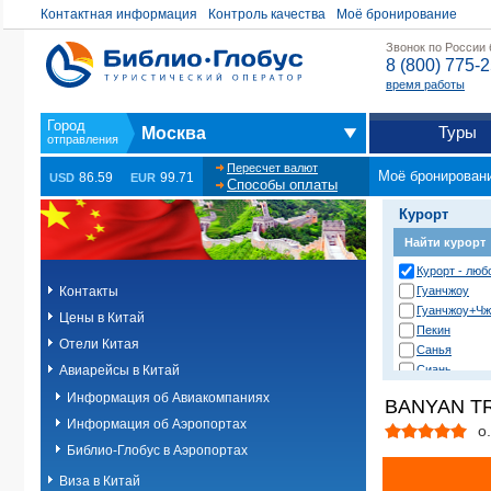
Контактная информация
Контроль качества
Моё бронирование
Звонок по России
8 (800) 775-
время работы
Туры
Москва
Пересчет валют
Моё бронирован
86.59
99.71
USD
EUR
Способы оплаты
Курорт
Найти курорт
Курорт - люб
Контакты
Гуанчжоу
Гуанчжоу+Чж
Цены в Китай
Пекин
Отели Китая
Санья
Авиарейсы в Китай
Сиань
Сучжоу
Информация об Авиакомпаниях
BANYAN TR
Хайкоу
Информация об Аэропортах
Ханчжоу
о
Харбин
Библио-Глобус в Аэропортах
Чунцин-Чжан
Виза в Китай
Чэнду