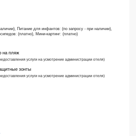
SHERATON SHENZHOU PENINSULA RESORT 5*
FOUR POINTS BY SHERATON SHENZHOU PENINSULA 5*
HOLIDAY INN RESORT SANYA BAY 5*
PEARL RIVER GARDEN HOTEL 5*
личии), Питание для инфантов: (по запросу - при наличии),
BEIJING QIANYUAN INTERNATIONAL HOTEL 4*
сипедов: (платно), Мини-картинг: (платно)
HOLIDAY INN EXPRESS SHENZHEN FUTIAN CENTER (智选假日酒店(福田中心店)) 
HAMPTON BY HILTON XIAN HI-TECH ZONE ZHANGBA NORTH ROAD (西
MGM GRAND SANYA 5*
 на пляж
HUALUXE SANYA YALONG BAY RESORT 5*
редоставления услуги на усмотрение администрации отеля) ​
JIANGUO HOTEL 北京建国饭店） 4*
ащитные зонты
HOLIDAY INN EXPRESS SUZHOU SHIHU UNIVERSITY TOWN 4*
W XIAN (西安W酒店 ) 5*
редоставления услуги на усмотрение администрации отеля) ​
THE RITZ-CARLTON XIAN (西安丽思卡尔顿酒店) 5*
GRACE HOTEL SUZHOU 4*
WYNDHAM SANYA BAY 5*
XIAN HOTEL (西安宾馆（赛格国际购物中心永宁门地铁站店）) 4*
HOLIDAY INN EXPRESS SUZHOU CITY CENTER BY IHG 4*
FRAGRANS HOTEL SUZHOU LUMU METRO STATION BRANCH 4*
NARADA RESORT&SPA QIXIAN MOUNT 5*
NOVOTEL SUNING SHANGHAI INTERNATIONAL TOURISM ZONE 上海国际
GUANGDONG HOTEL SHENZHEN (YUHAI HOTEL) (深圳粤海酒店) 3*
*