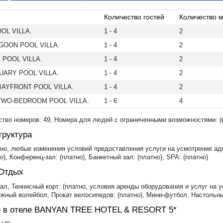
Количество гостей
Количество м
OL VILLA.
1 - 4
2
GOON POOL VILLA.
1 - 4
2
 POOL VILLA.
1 - 4
2
UARY POOL VILLA.
1 - 4
2
BAYFRONT POOL VILLA.
1 - 4
2
TWO-BEDROOM POOL VILLA.
1 - 6
4
тво номеров: 49, Номера для людей с ограниченными возможностями: (в
руктура
тно, любые изменения условий предоставления услуги на усмотрение адм
о), Конференц-зал: (платно), Банкетный зал: (платно), SPA: (платно)
 Отдых
ал, Теннисный корт: (платно, условия аренды оборудования и услуг на у
жный волейбол, Прокат велосипедов: (платно), Мини-футбол, Настольный
 в отеле BANYAN TREE HOTEL & RESORT 5*