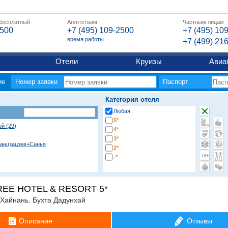
 бесплатный
Агентствам
Частным лицам
2500
+7 (495) 109-2500
+7 (495) 10
время работы
+7 (499) 21
Отели
Круизы
Авиа
ие
Номер заявки
Паспорт
Категория отеля
Любая
5*
ой (29)
4*
3*
анцзацзее+Санья
2*
-*
EE HOTEL & RESORT 5*
.Хайнань. Бухта Дадунхай
цзяцзе
Описание
Отзывы