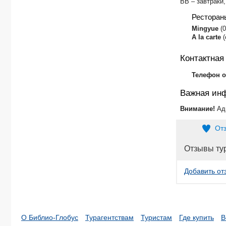
BB – завтраки,
Ресторан
​Mingyue
(0
A la carte
(
Контактна
Телефон о
Важная ин
Внимание!
Ад
От
Отзывы ту
Добавить от
О Библио-Глобус
Турагентствам
Туристам
Где купить
В