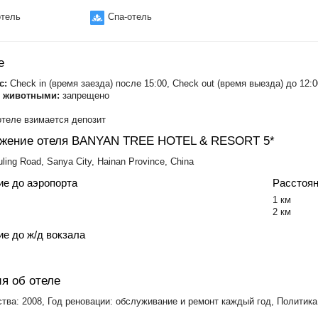
тель
Спа-отель
е
с:
Check in (время заезда) после 15:00, Check out (время выезда) до 12:0
с животными:
запрещено​
теле взимается депозит
ожение отеля BANYAN TREE HOTEL & RESORT 5*
ling Road, Sanya City, Hainan Province, China
ие до аэропорта
Расстоян
​1 км
2 км
е до ж/д вокзала
я об отеле
ства: 2008, Год реновации: обслуживание и ремонт каждый год, Политика