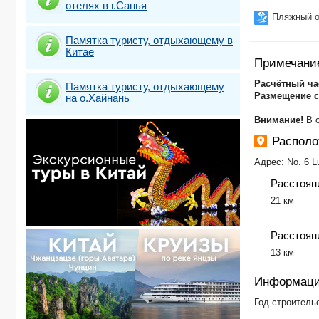
отелях в г.Санья
Пляжный о
Памятка туристу, отдыхающему в
Китае
Примечани
Расчётный ча
Памятка туристу, отдыхающему
Размещение 
на о.Хайнань
Внимание!
В о
Распол
Адрес: No. 6 Lu
Расстоян
​21 км
Расстояни
​13 км
Информаци
Год строитель