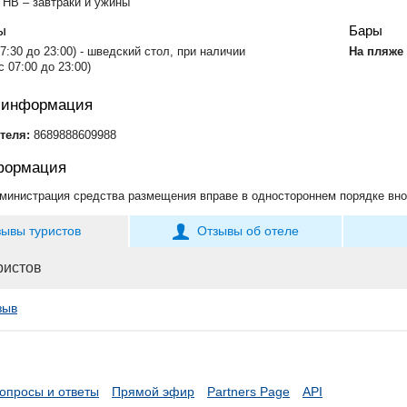
 HB – завтраки и ужины
ы
Бары
7:30 до 23:00) - шведский стол, при наличии
​На пляже
с 07:00 до 23:00)
я информация
теля:
8689888609988
формация
министрация средства размещения вправе в одностороннем порядке вно
зывы туристов
Отзывы об отеле
ристов
зыв
опросы и ответы
Прямой эфир
Partners Page
API