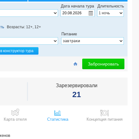
THE RITZ-CARLTON SANYA YALONG BAY 5*
Дата начала тура
Длительность
HENGSHAN GARDEN HOTEL (ex. REGAL INTERNATIONAL EAST ASIA) (上海衡
Шанхай-Пекин (8д/7н) 4*
CROWNE PLAZA BEIJING TONGZHOU (北京通州皇冠假日酒店) 5*
ть
Возрасты: 12+, 12+
HOLIDAY INN EXPRESS SHENZHEN NANSHAN (深圳南山智选假日酒店) 4*
Питание
MERCURE XIAN DOWNTOWN (西安钟楼美居酒店) 4*
GRAND METROPARK RESORT YALONG BAY 5*
TIANYU GLORIA GRAND HOTEL XIAN (西安天域凯莱大饭店（建筑科技大学李家村
в конструктор тура
DAMEISHA KINGKEY PALACE HOTEL SHENZHEN (深圳大梅沙京基海湾大酒店) 5*
SHANGHAI GONGKANG HOLIDAY INN EXPRESS (上海共康智选假日酒店) 4*
Забронировать
LJZ SUPREME TOWER (陆家嘴明城酒店(上海新国际博览中心店) ) 4*
EMPARK GRAND (北京世纪金源大饭店) 5*
THE NORTH GARDEN 4*
Зарезервировали
BEIJING DONGFANG HOTEL (东方饭店) 3*
21
GRAND SOLUXE HOTEL & RESORT SANYA 5*
BLOSSOM HOUSE SHANGHAI ON THE BUND (外滩花间堂愉园) 5*
DONGYI HOTEL SHANGHAI (ex. PARKVIEW HOTEL SHANGHAI) (东怡大酒店) 4*
HOLIDAY INN SHANGHAI PUDONG (上海浦东假日酒店) 4*
Карта отеля
Статистика
Концепция питания
HAMPTON BY HILTON SHANGHAI NORTH BUND SIPING ROAD (上海北外滩
HOLIDAY INN SHANGHAI NANJING ROAD (上海南京路步行街假日酒店) 5*
METROPARK JICHEN HOTEL SHANGHAI (上海吉臣维景酒店 ) 4*
женов