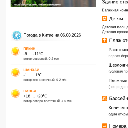
Здание оте
Багажная комн
Детям
Детская площад
Детская кроват
Погода в Китае на 06.08.2026
Пляж о
ПЕКИН
Расстоян
-9 ... -11℃
первая бере
ветер северный, 0-2 м/с
Шезлонги
ШАНХАЙ
(условия пр
-1 ... +1℃
ветер юго-восточный, 0-2 м/с
Пляжные 
​(не предос
САНЬЯ
+18 ... +20℃
Бассей
ветер северо-восточный, 4-6 м/с
Количест
​один откр
Номера