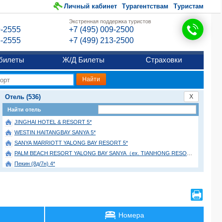
Личный кабинет
Турагентствам
Туристам
Экстренная поддержка туристов
9-2555
+7 (495) 009-2500
6-2555
+7 (499) 213-2500
билеты
Ж/Д Билеты
Страховки
Отель (536)
X
Найти отель
JINGHAI HOTEL & RESORT 5*
WESTIN HAITANGBAY SANYA 5*
SANYA MARRIOTT YALONG BAY RESORT 5*
PALM BEACH RESORT YALONG BAY SANYA（ex. TIANHONG RESORT) 5*
Пекин (8д/7н) 4*
HARMAN HOTEL SANYA 5*
JIANGUO HOT SPRING (北京金龙温泉酒店) 4*
SSAW BOUTIQUE HOTEL 4*
HOLIDAY INN EXPRESS SUZHOU NEW DISTRICT 4*
Номера
HOLIDAY INN EXPRESS SHANGHAI JINGAN TEMPLE (上海静安寺智选假日酒店) 4*