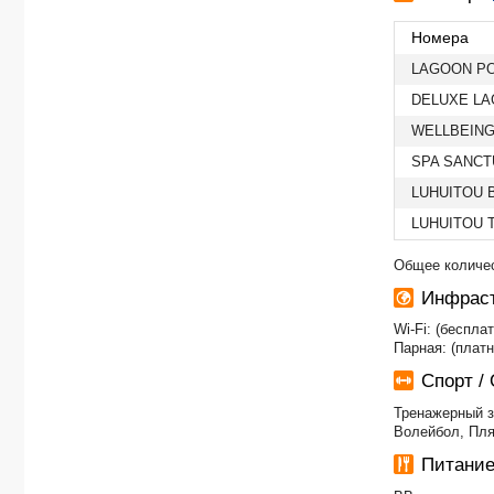
Номера
LAGOON PO
DELUXE LA
WELLBEING
SPA SANCT
LUHUITOU 
LUHUITOU 
Общее количес
Инфраст
Wi-Fi: (беспла
Парная: (платн
Спорт /
Тренажерный з
Волейбол, Пля
Питание