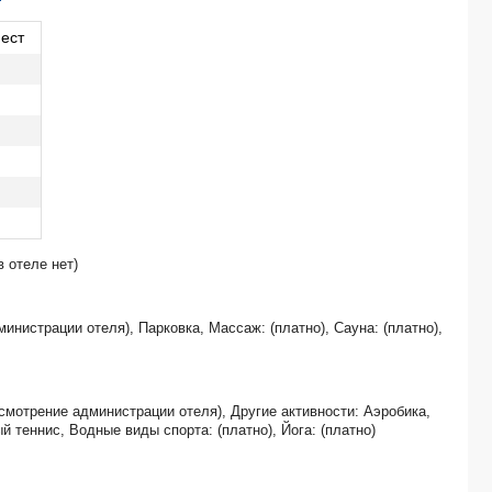
SHANGHAI MARRIOTT HOTEL KANGQIAO 上海康桥万豪酒店） 5*
DOUBLETREE BY HILTON HAINAN XINGLONG LAKESIDE 5*
ест
HILTON BEIJING WANGFUJING HOTEL 北京王府井希尔顿酒店） 5*
RAMADA BY WYNDHAM PUDONG EAST RAILWAY STATION HOTEL (上海
CROWNE PLAZA SANYA CITY CENTER 5*
SHERATON GUANGZHOU HOTEL (广州粤海喜来登酒店) 5*
HANGZHOU HAIWAIHAI CROWN HOTEL (杭州海外海大酒店) 4*
ROYAL INTERNATIONAL (上海皇廷国际大酒店) 5*
BEIJING INTERNATIONAL HOTEL (北京国际饭店) 5*
HANGZHOU HAIXIN HOTEL (ex. HOLIDAY INN EXPRESS HAIWAIHAI) (
SWISSOTEL 北京港澳中心瑞士酒店） 5*
 отеле нет)
Пекин-Шанхай (7д/6н) 4*
ATLANTIS SANYA 5*
GUANGZHOU GUEST HOUSE (广东迎宾馆 ) 4*
инистрации отеля), Парковка, Массаж: (платно), Сауна: (платно),
HILTON GUANGZHOU TIANHE (广州天河希尔顿酒店 ) 5*
TIBET HOTEL BEIJING (北京西藏大厦 ) 4*
NOVOTEL RESORT SANYA BAY YATAI 5*
HOLIDAY INN EXPRESS CHENGDU TIANFU SQUARE (成都天府广场智选假日酒
смотрение администрации отеля), Другие активности: Аэробика,
THE RITZ-CARLTON CHENGDU (成都富力丽思卡尔顿酒店) 5*
 теннис, Водные виды спорта: (платно), Йога: (платно)
FOUR POINTS BY SHERATON CHENGDU CHUNXI ROAD (成都春熙路福朋喜来登酒
BEST INTERNATIONAL RESORT HOTEL SANYA (ex. YUEHAI SANYA BLOSSOM) 5