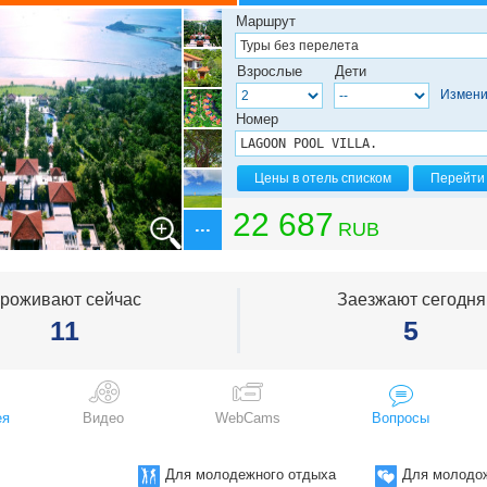
Маршрут
ые сборные туры в
Взрослые
Дети
ированная группа (прилёт в Пекин)
ые сборные туры в
Измени
ированная группа (прилёт в Пекин/
Номер
нхая)
ые сборные туры в
ированная группа (прилёт в
Цены в отель списком
Перейти 
ые сборные туры в
ированная группа (прилёт в
22 687
RUB
т из Пекина)
ухта Дадунхай
ухта Санья
Бухта Сяншуй
роживают сейчас
Заезжают сегодня
ухта Сяодунхай
11
5
ухта Туфу
ухта Хайтан
ухта Чистой Воды
ухта Яжоу
ухта Ялонг
ея
Видео
WebCams
Вопросы
Ваньнин
Ваньнин. Бухта Шимэй
Ваньнин. Полуостров Шэньчжоу
Для молодежного отдыха
Для молодо