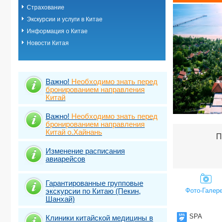
Страхование
Шанхай
Шэньчжэнь
Экскурсии и услуги в Китае
Экскурсионн
Информация о Китае
Китай.Гарант
Экскурсионн
Новости Китая
Китай.Гарант
вылет из Ша
Экскурсионн
Китай.Гарант
Важно!
Необходимо знать перед
Шанхай)
бронированием направления
Экскурсионн
Китай
Китай.Гарант
Шанхай/выле
о.Хайнань. Б
Важно!
Необходимо знать перед
о.Хайнань. Б
бронированием направления
Китай о.Хайнань
о.Хайнань. 
П
о.Хайнань. Б
о.Хайнань. Б
Изменение расписания
авиарейсов
о.Хайнань. Б
о.Хайнань. Б
о.Хайнань. Б
Гарантированные групповые
о.Хайнань. Б
экскурсии по Китаю (Пекин,
Фото-Галер
о.Хайнань.г.
Шанхай)
о.Хайнань.г.
о.Хайнань.г.
SPA
Клиники китайской медицины в