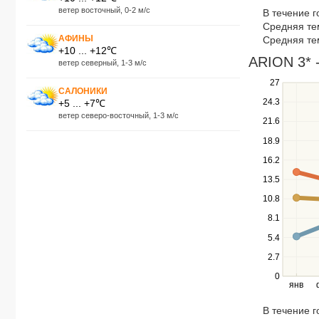
to
ветер восточный, 0-2 м/с
В течение 
navigate
Средняя те
through
АФИНЫ
Средняя те
items
+10 ... +12℃
in
ARION 3* -
ветер северный, 1-3 м/с
a
Use
27
series.
САЛОНИКИ
the
24.3
+5 ... +7℃
up
ветер северо-восточный, 1-3 м/с
21.6
and
down
18.9
keys
16.2
to
navigate
13.5
between
10.8
series.
Use
8.1
the
5.4
left
2.7
and
right
0
янв
keys
to
В течение 
navigate