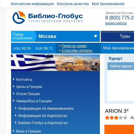
Контактная информация
Контроль качества
Моё бронирование
Звонок по России
8 (800) 775-
время работы
Туры
Москва
Пересчет валют
Моё бронирован
86.59
99.71
USD
EUR
Способы оплаты
Курорт
Найти курорт
Контакты
Цены в Грецию
Отели Греции
Авиарейсы в Грецию
Информация об Авиакомпаниях
ARION 3*
Информация об Аэропортах
А
Библио-Глобус в Аэропортах
Виза в Грецию