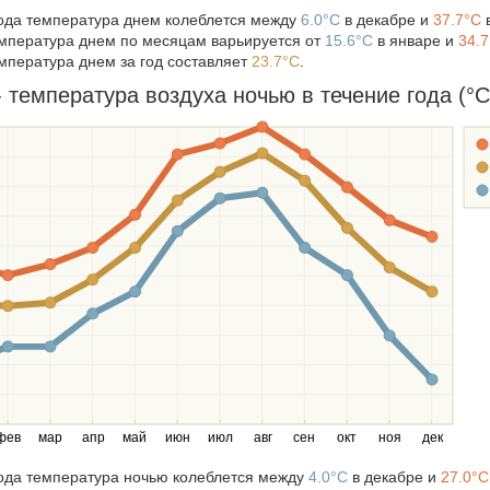
года температура днем колеблется между
6.0°C
в декабре и
37.7°C
в
мпература днем по месяцам варьируется от
15.6°C
в январе и
34.
мпература днем за год составляет
23.7°C
.
 температура воздуха ночью в течение года (°C
фев
мар
апр
май
июн
июл
авг
сен
окт
ноя
дек
года температура ночью колеблется между
4.0°C
в декабре и
27.0°C