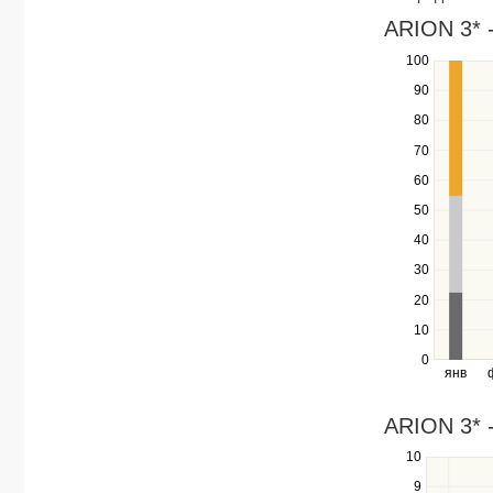
in
ARION 3* -
a
100
Use
series.
the
90
up
80
and
down
70
keys
60
to
navigate
50
between
40
series.
Use
30
the
20
left
10
and
right
0
янв
keys
to
navigate
ARION 3* -
through
10
Use
items
the
in
9