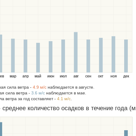
ев
мар
апр
май
июн
июл
авг
сен
окт
ноя
дек
ая сила ветра -
4.9 м/c
наблюдается в августе.
я сила ветра -
3.6 м/c
наблюдается в мае.
а ветра за год составляет -
4.1 м/c
.
- среднее количество осадков в течение года (