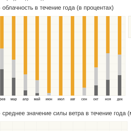
 облачность в течение года (в процентах)
фев
мар
апр
май
июн
июл
авг
сен
окт
ноя
дек
 среднее значение силы ветра в течение года (