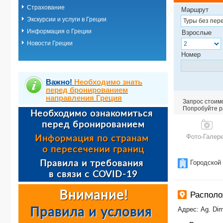
Страхование
Маршрут
Экскурсии и услуги в Греции
Информация о Греции
Взрослые
Новости Греции
Номер
Важно!
Необходимо знать
перед бронированием
направления Греция
Запрос стоимо
Попробуйте ра
Фото-Галер
Городской
Располо
Адрес: Ag. Dimi