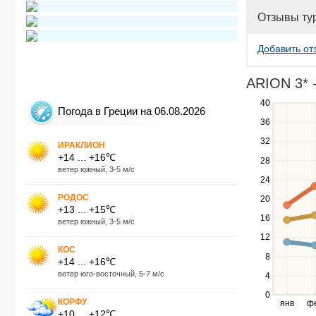
Отзывы ту
Добавить от
ARION 3* 
40
Use
Погода в Греции на 06.08.2026
the
36
up
32
and
ИРАКЛИОН
+14 ... +16℃
down
28
ветер южный, 3-5 м/с
keys
24
to
navigate
РОДОС
20
+13 ... +15℃
between
16
ветер южный, 3-5 м/с
series.
12
Use
КОС
the
8
+14 ... +16℃
left
ветер юго-восточный, 5-7 м/с
4
and
right
0
КОРФУ
янв
ф
keys
+10 ... +12℃