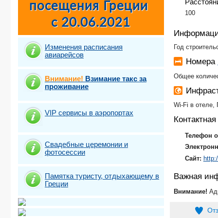
Расстояни
100
Информаци
Изменения расписания
Год строитель
авиарейсов
Номера
Общее количес
Внимание!
Взимание такс за
проживание
Инфраст
Wi-Fi в отеле,
VIP сервисы в аэропортах
Контактна
Телефон о
Свадебные церемонии и
Электронн
фотосесcии
Сайт:
http:
Памятка туристу, отдыхающему в
Важная ин
Греции
Внимание!
Ад
От