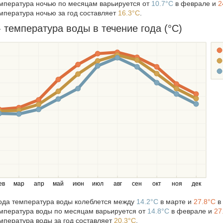
мпература ночью по месяцам варьируется от
10.7°C
в феврале и
2
мпература ночью за год составляет
16.3°C
.
 температура воды в течение года (°C)
ев
мар
апр
май
июн
июл
авг
сен
окт
ноя
дек
года температура воды колеблется между
14.2°C
в марте и
27.8°C
в 
мпература воды по месяцам варьируется от
14.8°C
в феврале и
27
мпература воды за год составляет
20.3°C
.