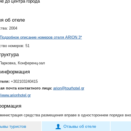
е до центра города
я об отеле
ства: 2004
Подробное описание номеров отеля ARION 3*
тво номеров: 51
руктура
 Парковка, Конференц-зал
я информация
теля:
+302103240415
ая почта контактного лица:
arion@tourhotel.gr
//www.arionhotel.gr
формация
министрация средства размещения вправе в одностороннем порядке вно
зывы туристов
Отзывы об отеле