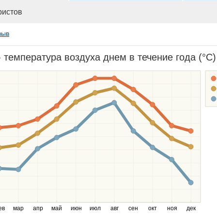
ристов
зыв
- температура воздуха днем в течение года (°C)
ев
мар
апр
май
июн
июл
авг
сен
окт
ноя
дек