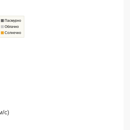
Пасмурно
Облачно
Солнечно
м/c)