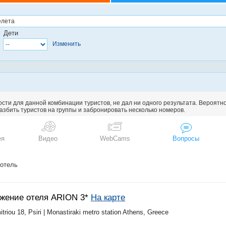
Дети
Изменить
сти для данной комбинации туристов, не дал ни одного результата. Вероятн
збить туристов на группы и забронировать несколько номеров.
ея
Видео
WebCams
Вопросы
 отель
жение отеля ARION 3*
На карте
triou 18, Psiri | Monastiraki metro station Athens, Greece