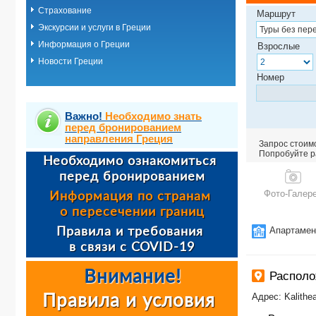
Страхование
Маршрут
Экскурсии и услуги в Греции
Информация о Греции
Взрослые
Новости Греции
Номер
Важно!
Необходимо знать
перед бронированием
направления Греция
Запрос стоимо
Попробуйте ра
Фото-Галер
Апартаме
Распол
Адрес: Kalithea