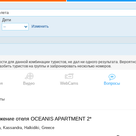
Дети
Изменить
сти для данной комбинации туристов, не дал ни одного результата. Вероятн
збить туристов на группы и забронировать несколько номеров.
ея
Видео
WebCams
Вопросы
нты
ожение отеля OCEANIS APARTMENT 2*
, Kassandra, Halkidiki, Greece