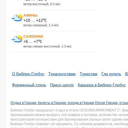
ветер восточный, 0-2 м/с
АФИНЫ
+10 ... +12℃
ветер северный, 1-3 м/с
САЛОНИКИ
+5 ... +7℃
ветер северо-восточный, 1-3 м/с
О Библио-Глобус
Турагентствам
Туристам
Где купить
В
Фирменный стиль
Пресс-центр
Карьера в Библио-Глобус
Отдых в Греции, билеты в Грецию, погода в Греции
Отели Греции, отзы
Библио-Глобус предлагает отдых в отеле OCEANIS APARTMENT 2*. Ва
бронирования можно выбрать тип номера и питания, количество челове
конструктором путешествия для бронирования разных групп одним зака
Библио-Глобус поможет её оформить. Со списком документов, необх