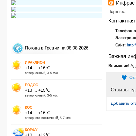
Инфраст
Парковка
Контактна
Телефон о
Электронн
Сайт:
http:
Погода в Греции на 08.08.2026
Важная ин
ИРАКЛИОН
Внимание!
Ад
+14 ... +16℃
ветер южный, 3-5 м/с
От
РОДОС
Отзывы ту
+13 ... +15℃
ветер южный, 3-5 м/с
Добавить от
КОС
+14 ... +16℃
ветер юго-восточный, 5-7 м/с
КОРФУ
+10 ... +12℃