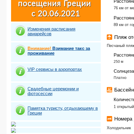
Расстоян
76 км от м
Расстояни
89 км от г
Изменения расписания
авиарейсов
Пляж о
Песчаный пля
Внимание!
Взимание такс за
проживание
Расстоян
250 м
VIP сервисы в аэропортах
Солнцеза
Платно
Свадебные церемонии и
Бассей
фотосесcии
Количест
1 открытый
Памятка туристу, отдыхающему в
Греции
Номера
Холодильник