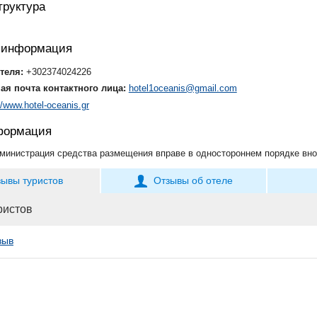
руктура
я информация
теля:
+302374024226
ая почта контактного лица:
hotel1oceanis@gmail.com
//www.hotel-oceanis.gr
формация
министрация средства размещения вправе в одностороннем порядке вно
зывы туристов
Отзывы об отеле
ристов
зыв