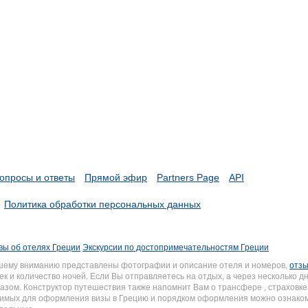
опросы и ответы
Прямой эфир
Partners Page
API
Политика обработки персональных данных
вы об отелях Греции
Экскурсии по достопримечательностям Греции
шему вниманию представлены фотографии и описание отеля и номеров,
отз
к и количество ночей. Если Вы отправляетесь на отдых, а через несколько 
зом. Конструктор путешествия также напомнит Вам о трансфере , страховке 
одимых для оформления визы в Грецию и порядком оформления можно ознако