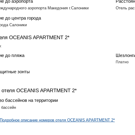
ие до аэропорта
Расстоян
еждународного аэропорта Македония г.Салоники
Отель рас
е до центра города
орода Салоники
теля OCEANIS APARTMENT 2*
ж
ие до пляжа
Шезлонг
Платно
щитные зонты
н отеля OCEANIS APARTMENT 2*
во бассейнов на территории
 бассейн
Подробное описание номеров отеля OCEANIS APARTMENT 2*