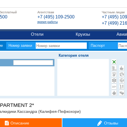
 бесплатный
Агентствам
Частным лицам
2500
+7 (495) 109-2500
+7 (495) 10
время работы
+7 (499) 21
Отели
Круизы
Авиа
ие
Номер заявки
Паспорт
Категория отеля
APARTMENT 2*
алкидики.Кассандра (Калифея-Пефкохори)
Описание
Отзывы