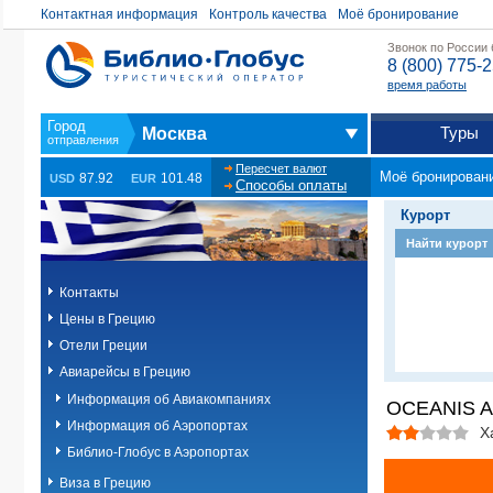
Контактная информация
Контроль качества
Моё бронирование
Звонок по России
8 (800) 775-
время работы
Туры
Москва
Пересчет валют
Моё бронирован
87.92
101.48
USD
EUR
Способы оплаты
Курорт
Найти курорт
Контакты
Цены в Грецию
Отели Греции
Авиарейсы в Грецию
Информация об Авиакомпаниях
OCEANIS 
Информация об Аэропортах
Х
Библио-Глобус в Аэропортах
Виза в Грецию