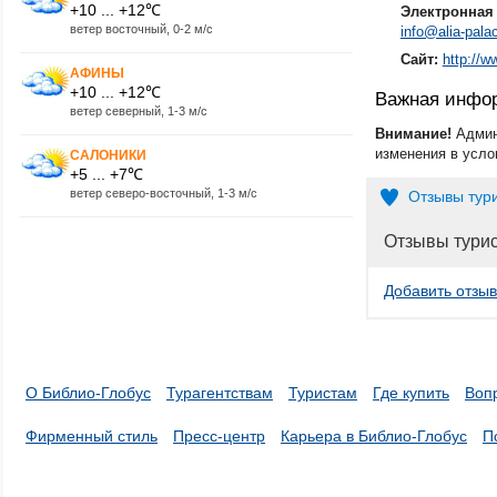
+10 ... +12℃
Электронная 
ветер восточный, 0-2 м/с
info@alia-pal
Сайт:
http://w
АФИНЫ
+10 ... +12℃
Важная инфо
ветер северный, 1-3 м/с
Внимание!
Админ
изменения в усло
САЛОНИКИ
+5 ... +7℃
ветер северо-восточный, 1-3 м/с
Отзывы тур
Отзывы тури
Добавить отзыв
О Библио-Глобус
Турагентствам
Туристам
Где купить
Воп
Фирменный стиль
Пресс-центр
Карьера в Библио-Глобус
П