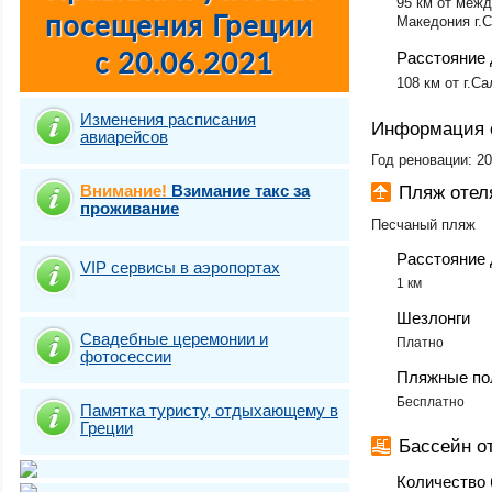
95 км от меж
Македония г.
Расстояние 
108 км от г.С
Изменения расписания
Информация 
авиарейсов
Год реновации: 2
Внимание!
Взимание такс за
Пляж отел
проживание
Песчаный пляж
Расстояние 
VIP сервисы в аэропортах
1 км
Шезлонги
Свадебные церемонии и
Платно
фотосесcии
Пляжные по
Бесплатно
Памятка туристу, отдыхающему в
Греции
Бассейн о
Количество 