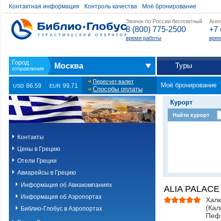
Контактная информация
Контроль качества
Моё бронирование
Звонок по России бесплатный
Аген
8 (800) 775-2500
+7 
время работы
врем
Туры
Москва
Пересчет валют
Моё бронирование
86.59
99.71
USD
EUR
Способы оплаты
Курорт
Найти курорт
Контакты
Цены в Грецию
Отели Греции
Авиарейсы в Грецию
Информация об Авиакомпаниях
ALIA PALACE 
Информация об Аэропортах
Халк
(Ка
Библио-Глобус в Аэропортах
Пеф