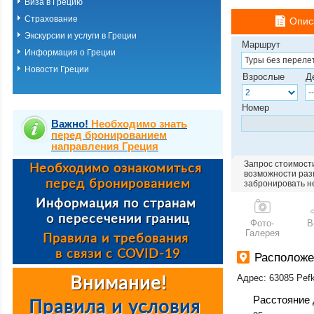
Виза в Грецию
Страхование
Опис
Экскурсии и услуги в Греции
Маршрут
Информация о Греции
Новости Греции
Взрослые
Д
Номер
Важно!
Необходимо знать
перед бронированием
направления Греция
Запрос стоимости
возможности разм
забронировать н
Фото-
В
Галерея
Расположе
Адрес: 63085 Pefk
Расстояние 