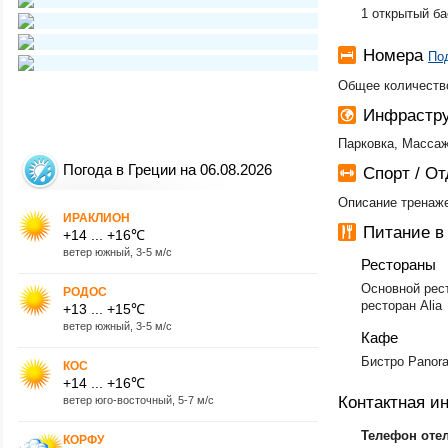
1 открытый б
Номера
По
Общее количество
Инфрастру
Парковка, Массаж
Погода в Греции на 06.08.2026
Спорт / О
Описание тренаже
ИРАКЛИОН
Питание в
+14 ... +16℃
ветер южный, 3-5 м/с
Рестораны
Основной рест
РОДОС
ресторан Alia
+13 ... +15℃
ветер южный, 3-5 м/с
Кафе
Бистро Panor
КОС
+14 ... +16℃
Контактная 
ветер юго-восточный, 5-7 м/с
Телефон оте
КОРФУ