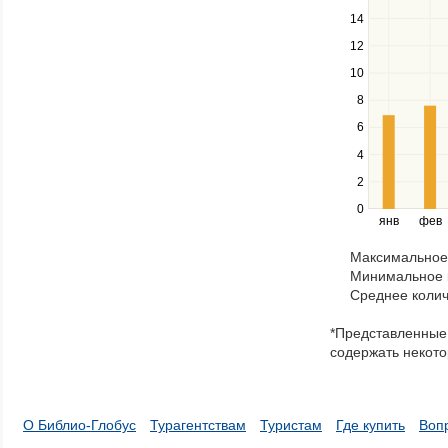
down
14
keys
12
to
navigate
10
between
8
series.
Use
6
the
4
left
2
and
right
0
янв
фев
keys
to
Максимальное 
navigate
Минимальное к
through
Среднее колич
items
in
*Представленные 
a
содержать некото
series.
О Библио-Глобус
Турагентствам
Туристам
Где купить
Воп