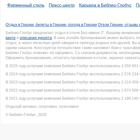
Фирменный стиль
Пресс-центр
Карьера в Библио-Глобус
П
Отдых в Греции, билеты в Грецию, погода в Греции
Отели Греции, отзывы 
Библио-Глобус предлагает отдых в отеле Без имени 2*. Вашему внимани
карте
и
описание курорта
. В окне онлайн бронирования можно выбрать ти
отдых, а через несколько дней ожидаете приезда родных или друзей, Вы
одним заказом. Конструктор путешествия также напомнит Вам о трансфере 
Библио-Глобус поможет её оформить. Со списком документов, необходи
Оформить бронирование, оплатить проживание в отеле, заранее заказать
В 2025 году услугами компании Библио-Глобус воспользовались 3 050 951 
В 2024 году услугами компании Библио-Глобус воспользовались 2 576 234 
В 2023 году услугами компании Библио-Глобус воспользовались 2 210 458 
В 2022 году услугами компании Библио-Глобус воспользовались 1 674 506 
В 2021 году услугами компании Библио-Глобус воспользовались 2 199 140 
Отдыхай активно, спортивно, позитивно!
© Библио-Глобус, 2026