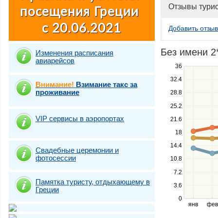
Отзывы тури
Добавить отзыв
Без имени 2*
Изменения расписания
авиарейсов
Use
36
the
32.4
Внимание!
Взимание такс за
up
проживание
28.8
and
down
25.2
keys
VIP сервисы в аэропортах
21.6
to
navigate
18
between
14.4
Свадебные церемонии и
series.
фотосесcии
10.8
Use
the
7.2
left
Памятка туристу, отдыхающему в
3.6
and
Греции
right
0
янв
фев
keys
to