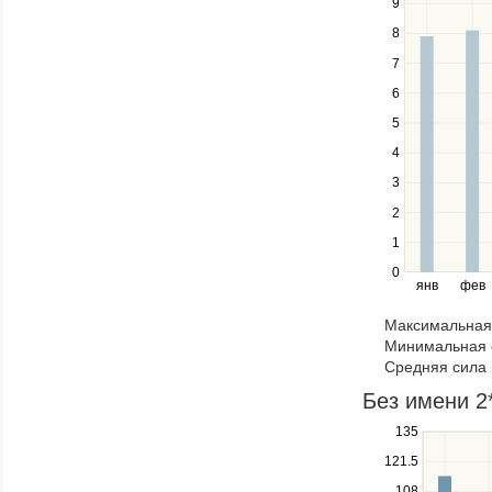
9
up
a
8
and
series.
down
7
keys
6
to
navigate
5
between
4
series.
Use
3
the
2
left
1
and
right
0
янв
фев
keys
to
Максимальная 
navigate
Минимальная 
through
Средняя сила 
items
in
Без имени 2
a
Use
135
series.
the
121.5
up
108