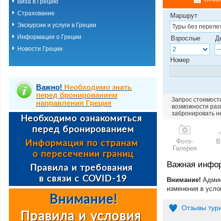
Виза в Грецию
Страхование
Маршрут
Экскурсии и услуги в Греции
Информация о Греции
Взрослые
Д
Новости Греции
Номер
Важно!
Необходимо знать
перед бронированием
Запрос стоимости
направления Греция
возможности разм
забронировать н
Фото-
В
Галерея
Важная инфо
Внимание!
Админ
изменения в усло
Отзывы тур