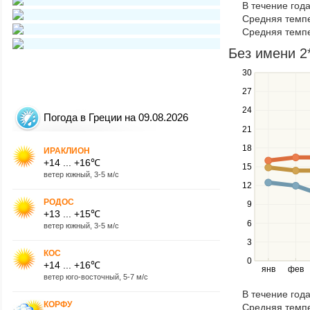
В течение год
navigate
Средняя темпе
through
Средняя темпе
items
in
Без имени 2*
a
30
Use
series.
the
27
up
24
and
Погода в Греции на 09.08.2026
down
21
keys
18
ИРАКЛИОН
to
+14 ... +16℃
navigate
15
ветер южный, 3-5 м/с
between
12
series.
РОДОС
Use
9
+13 ... +15℃
the
6
ветер южный, 3-5 м/с
left
3
and
КОС
right
0
+14 ... +16℃
янв
фев
keys
ветер юго-восточный, 5-7 м/с
to
В течение год
navigate
КОРФУ
Средняя темпе