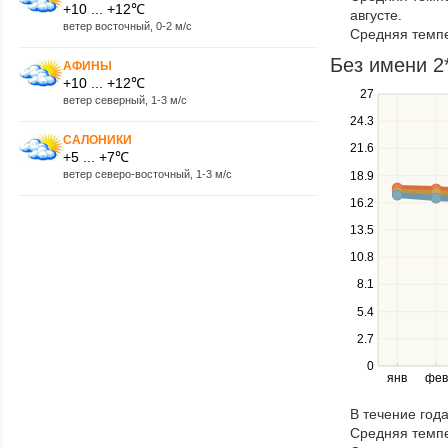
through
+10 ... +12℃
августе.
items
ветер восточный, 0-2 м/с
Средняя темпе
in
a
Без имени 2*
АФИНЫ
series.
+10 ... +12℃
Use
27
ветер северный, 1-3 м/с
the
24.3
up
САЛОНИКИ
21.6
and
+5 ... +7℃
down
ветер северо-восточный, 1-3 м/с
18.9
keys
16.2
to
navigate
13.5
between
10.8
series.
Use
8.1
the
5.4
left
2.7
and
right
0
янв
фев
keys
to
В течение год
navigate
Средняя темпе
through