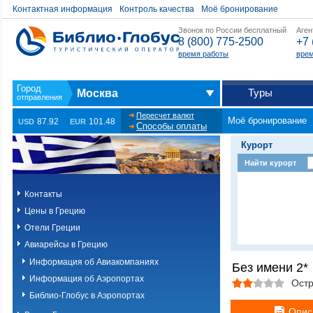
Контактная информация
Контроль качества
Моё бронирование
Звонок по России бесплатный
Аген
8 (800) 775-2500
+7 
время работы
врем
Туры
Москва
Пересчет валют
Моё бронирование
87.92
101.48
USD
EUR
Способы оплаты
Курорт
Найти курорт
Контакты
Цены в Грецию
Отели Греции
Авиарейсы в Грецию
Информация об Авиакомпаниях
Без имени 2*
Информация об Аэропортах
Остр
Библио-Глобус в Аэропортах
Опис