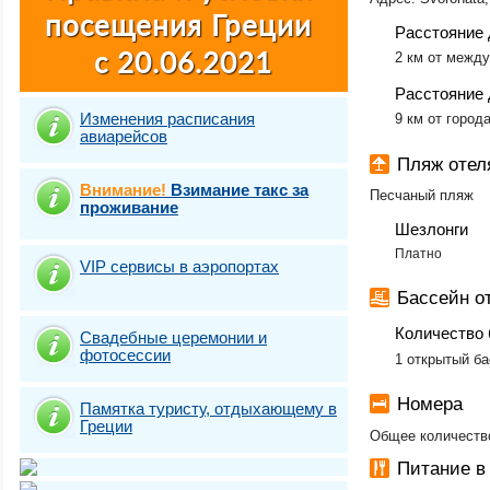
Расстояние 
2 км от межд
Расстояние 
Изменения расписания
9 км от город
авиарейсов
Пляж отел
Внимание!
Взимание такс за
Песчаный пляж
проживание
Шезлонги
Платно
VIP сервисы в аэропортах
Бассейн о
Количество 
Свадебные церемонии и
фотосесcии
1 открытый б
Номера
Памятка туристу, отдыхающему в
Греции
Общее количество
Питание в