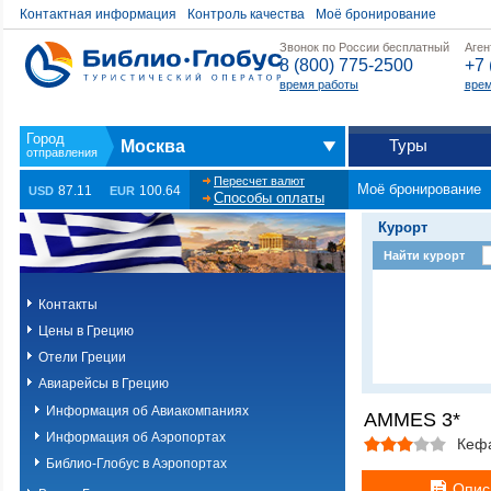
Контактная информация
Контроль качества
Моё бронирование
Звонок по России бесплатный
Аген
8 (800) 775-2500
+7 
время работы
врем
Туры
Москва
Пересчет валют
Моё бронирование
87.11
100.64
USD
EUR
Способы оплаты
Курорт
Найти курорт
Контакты
Цены в Грецию
Отели Греции
Авиарейсы в Грецию
Информация об Авиакомпаниях
AMMES 3*
Информация об Аэропортах
Кеф
Библио-Глобус в Аэропортах
Опис