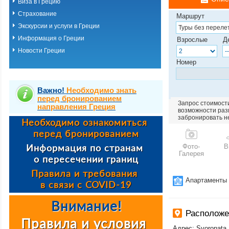
Виза в Грецию
Страхование
Маршрут
Экскурсии и услуги в Греции
Информация о Греции
Взрослые
Д
Новости Греции
Номер
Важно!
Необходимо знать
перед бронированием
Запрос стоимости
направления Греция
возможности разм
забронировать н
Фото-
В
Галерея
Апартаменты
Расположе
Адрес: Svoronata, 