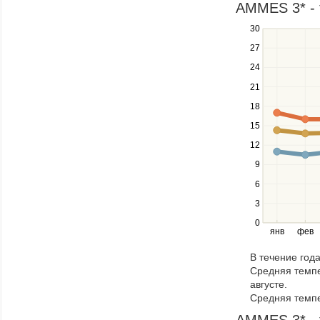
in
AMMES 3* - 
a
30
Use
series.
the
27
up
24
and
down
21
keys
18
to
navigate
15
between
12
series.
Use
9
the
6
left
3
and
right
0
янв
фев
keys
to
В течение год
navigate
Средняя темпе
through
августе.
items
Средняя темпе
in
a
AMMES 3* - 