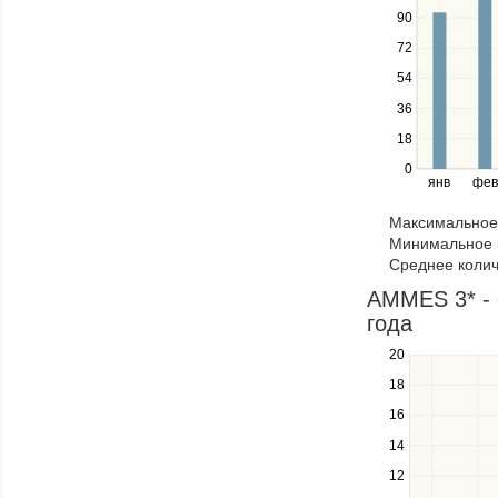
navigate
90
between
72
series.
Use
54
the
36
left
18
and
right
0
янв
фев
keys
to
Максимальное 
navigate
Минимальное к
through
Среднее колич
items
in
AMMES 3* - 
a
года
series.
20
Use
the
18
up
16
and
down
14
keys
12
to