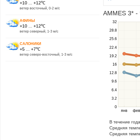
+10 ... +12℃
ветер восточный, 0-2 м/с
AMMES 3* - 
АФИНЫ
Use
32
+10 ... +12℃
the
28.8
ветер северный, 1-3 м/с
up
25.6
and
САЛОНИКИ
down
22.4
+5 ... +7℃
keys
ветер северо-восточный, 1-3 м/с
19.2
to
navigate
16
between
12.8
series.
Use
9.6
the
6.4
left
3.2
and
right
0
янв
фев
keys
to
В течение год
navigate
Средняя темпе
through
Средняя темпе
items