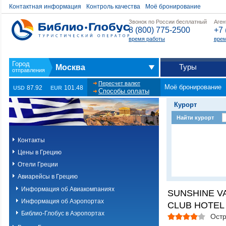
Контактная информация
Контроль качества
Моё бронирование
Звонок по России бесплатный
Аген
8 (800) 775-2500
+7 
время работы
врем
Туры
Москва
Пересчет валют
Моё бронирование
87.92
101.48
USD
EUR
Способы оплаты
Курорт
Найти курорт
Контакты
Цены в Грецию
Отели Греции
Авиарейсы в Грецию
Информация об Авиакомпаниях
SUNSHINE V
Информация об Аэропортах
CLUB HOTEL (
Библио-Глобус в Аэропортах
Остр