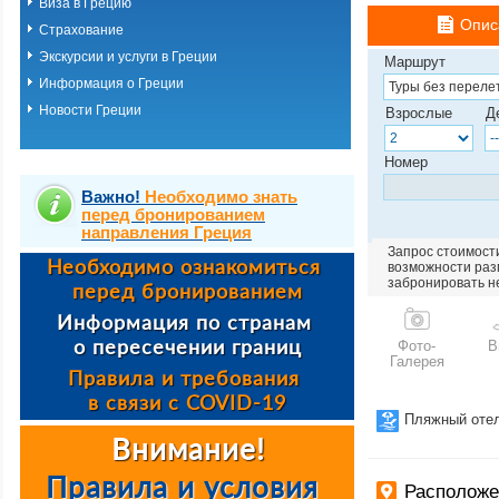
Виза в Грецию
Опис
Страхование
Экскурсии и услуги в Греции
Маршрут
Информация о Греции
Новости Греции
Взрослые
Д
Номер
Важно!
Необходимо знать
перед бронированием
направления Греция
Запрос стоимости
возможности разм
забронировать н
Фото-
В
Галерея
Пляжный оте
Расположе