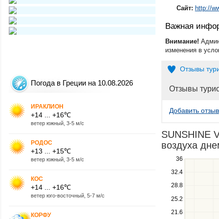
Сайт:
http://
Важная инфо
Внимание!
Админ
изменения в усло
Отзывы тур
Погода в Греции на 10.08.2026
Отзывы тури
ИРАКЛИОН
Добавить отзыв
+14 ... +16℃
ветер южный, 3-5 м/с
SUNSHINE VA
РОДОС
воздуха днем
+13 ... +15℃
Use
36
ветер южный, 3-5 м/с
the
32.4
up
КОС
28.8
+14 ... +16℃
and
ветер юго-восточный, 5-7 м/с
down
25.2
keys
21.6
to
КОРФУ