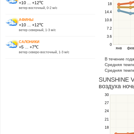
+10 ... +12℃
navigate
18
ветер восточный, 0-2 м/с
between
14.4
series.
АФИНЫ
10.8
Use
+10 ... +12℃
the
7.2
ветер северный, 1-3 м/с
left
3.6
and
САЛОНИКИ
right
0
+5 ... +7℃
янв
фев
keys
ветер северо-восточный, 1-3 м/с
to
В течение год
navigate
Средняя темпе
through
Средняя темпе
items
in
SUNSHINE VA
a
воздуха ночь
series.
30
Use
the
27
up
24
and
down
21
keys
18
to