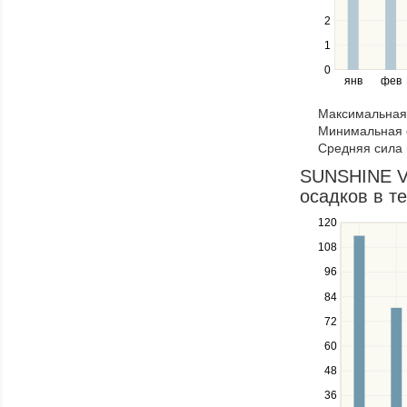
the
2
left
1
and
right
0
янв
фев
keys
to
Максимальная 
navigate
Минимальная 
through
Средняя сила 
items
in
SUNSHINE VA
a
осадков в т
series.
120
Use
the
108
up
96
and
down
84
keys
72
to
navigate
60
between
48
series.
Use
36