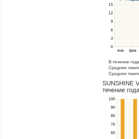
navigate
15
between
12
series.
Use
9
the
6
left
3
and
right
0
янв
фев
keys
to
В течение год
navigate
Средняя темпе
through
Средняя темпе
items
in
SUNSHINE VA
a
течение года
series.
100
Use
the
90
up
80
and
down
70
keys
60
to