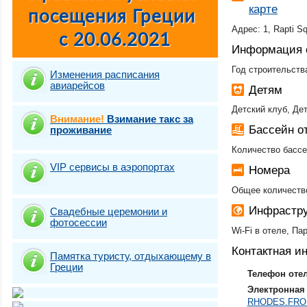
карте
Адрес: 1, Rapti S
Информация 
Год строительства
Изменения расписания
авиарейсов
Детям
Детский клуб, Де
Внимание!
Взимание такс за
Бассейн о
проживание
Количество бассе
VIP сервисы в аэропортах
Номера
Общее количество
Инфрастру
Свадебные церемонии и
фотосесcии
Wi-Fi в отеле, Па
Контактная 
Памятка туристу, отдыхающему в
Греции
Телефон оте
Электронная 
RHODES.FRO