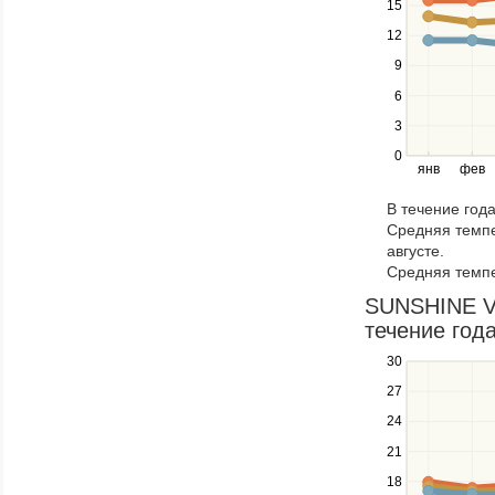
navigate
15
between
12
series.
Use
9
the
6
left
3
and
right
0
янв
фев
keys
to
В течение год
navigate
Средняя темпе
through
августе.
items
Средняя темпе
in
a
SUNSHINE VA
series.
течение года
30
Use
the
27
up
24
and
down
21
keys
18
to