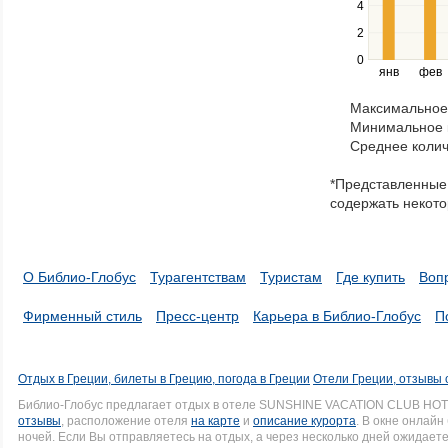
4
left
2
and
right
0
янв
фев
keys
to
Максимальное 
navigate
Минимальное к
through
Среднее колич
items
in
*Представленные 
a
содержать некото
series.
О Библио-Глобус
Турагентствам
Туристам
Где купить
Воп
Фирменный стиль
Пресс-центр
Карьера в Библио-Глобус
П
Отдых в Греции, билеты в Грецию, погода в Греции
Отели Греции, отзывы 
Библио-Глобус предлагает отдых в отеле SUNSHINE VACATION CLUB HOTEL
отзывы
, расположение отеля
на карте
и
описание курорта
. В окне онлай
ночей. Если Вы отправляетесь на отдых, а через несколько дней ожидает