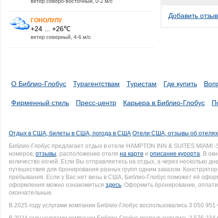
ветер северо-восточный, 0-2 м/с
Добавить отзыв
ГОНОЛУЛУ
+24 ... +26℃
ветер северный, 4-6 м/с
О Библио-Глобус
Турагентствам
Туристам
Где купить
Воп
Фирменный стиль
Пресс-центр
Карьера в Библио-Глобус
П
Отдых в США, билеты в США, погода в США
Отели США, отзывы об отеля
Библио-Глобус предлагает отдых в отеле HAMPTON INN & SUITES MIAMI
номеров,
отзывы
, расположение отеля
на карте
и
описание курорта
. В ок
количество ночей. Если Вы отправляетесь на отдых, а через несколько д
путешествия для бронирования разных групп одним заказом. Конструктор 
пребывания. Если у Вас нет визы в США, Библио-Глобус поможет её офо
оформления можно ознакомиться
здесь
. Оформить бронирование, оплати
окончательные.
В 2025 году услугами компании Библио-Глобус воспользовались 3 050 951 