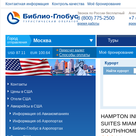
Контактная информация
Контроль качества
Моё бронирование
Звонок по России бесплатный
Аген
8 (800) 775-2500
+7 
время работы
врем
Туры
Москва
Пересчет валют
Моё бронирование
87.11
100.64
USD
EUR
Способы оплаты
Курорт
Найти курорт
Контакты
Цены в США
Отели США
Авиарейсы в США
Информация об Авиакомпаниях
HAMPTON IN
Информация об Аэропортах
SUITES MIAMI
Библио-Глобус в Аэропортах
SOUTH/HOME