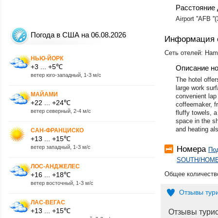
Расстояние 
Airport ''AFB ''
Погода в США на 06.08.2026
Информация 
Сеть отелей: Ham
НЬЮ-ЙОРК
+3 ... +5℃
Описание н
ветер юго-западный, 1-3 м/с
The hotel offer
large work sur
МАЙАМИ
convenient lap 
+22 ... +24℃
coffeemaker, fr
ветер северный, 2-4 м/с
fluffy towels,
space in the sh
and heating als
САН-ФРАНЦИСКО
+13 ... +15℃
ветер западный, 1-3 м/с
Номера
По
SOUTH/HOME
ЛОС-АНДЖЕЛЕС
Общее количество
+16 ... +18℃
ветер восточный, 1-3 м/с
Отзывы тур
ЛАС-ВЕГАС
+13 ... +15℃
Отзывы тури