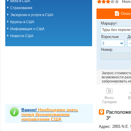
Виза в США
Hom
Страхование
Опис
Экскурсии и услуги в США
Круизы в США
Маршрут
Информация о США
Новости США
Взрослые
Д
Номер
Запрос стоимости
возможности разм
забронировать н
Фото-
В
Галерея
Важно!
Необходимо знать
Располож
перед бронированием
3*
направления США
Адрес: 2855 N.E