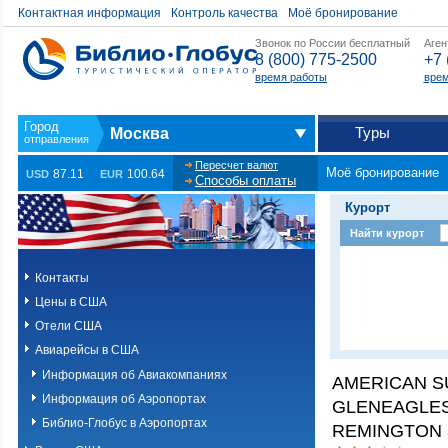
Контактная информация
Контроль качества
Моё бронирование
Звонок по России бесплатный
Аген
8 (800) 775-2500
+7 
время работы
врем
Туры
Москва
Пересчет валют
Моё бронирование
87.11
100.64
USD
EUR
Способы оплаты
Курорт
Найти курорт
Контакты
Цены в США
Отели США
Авиарейсы в США
Информация об Авиакомпаниях
AMERICAN S
Информация об Аэропортах
GLENEAGLES
Библио-Глобус в Аэропортах
REMINGTON 