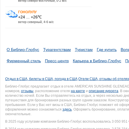
ветер северо-восточный, 0-2 м/с
ГОНОЛУЛУ
+24 ... +26℃
ветер северный, 4-6 м/с
О Библио-Глобус
Турагентствам
Туристам
Где купить
Воп
Фирменный стиль
Пресс-центр
Карьера в Библио-Глобус
П
Отдых в США, билеты в США, погода в США
Отели США, отзывы об отеля
Библио-Глобус предлагает отдых в отеле AMERICAN SUNSHINE GLENEAG
номеров,
отзывы
, расположение отеля
на карте
и
описание курорта
. В ок
количество ночей. Если Вы отправляетесь на отдых, а через несколько д
путешествия для бронирования разных групп одним заказом. Конструктор 
пребывания. Если у Вас нет визы в США, Библио-Глобус поможет её офо
оформления можно ознакомиться
здесь
. Оформить бронирование, оплати
окончательные.
В 2025 году услугами компании Библио-Глобус воспользовались 3 050 951 