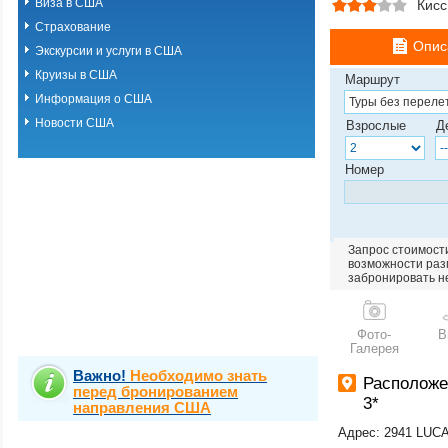
Виза в США
Кис
Страхование
Опис
Экскурсии и услуги в США
Круизы в США
Маршрут
Информация о США
Новости США
Взрослые
Д
Номер
Запрос стоимости
возможности разм
забронировать н
Фото-
В
Галерея
Важно!
Необходимо знать
Располож
перед бронированием
3*
направления США
Адрес: 2941 LU