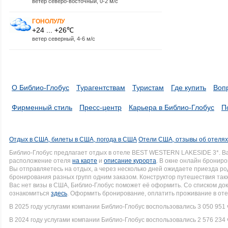
ветер северо-восточный, 0-2 м/с
ГОНОЛУЛУ
+24 ... +26℃
ветер северный, 4-6 м/с
О Библио-Глобус
Турагентствам
Туристам
Где купить
Воп
Фирменный стиль
Пресс-центр
Карьера в Библио-Глобус
П
Отдых в США, билеты в США, погода в США
Отели США, отзывы об отеля
Библио-Глобус предлагает отдых в отеле BEST WESTERN LAKESIDE 3*. В
расположение отеля
на карте
и
описание курорта
. В окне онлайн брониро
Вы отправляетесь на отдых, а через несколько дней ожидаете приезда р
бронирования разных групп одним заказом. Конструктор путешествия такж
Вас нет визы в США, Библио-Глобус поможет её оформить. Со списком 
ознакомиться
здесь
. Оформить бронирование, оплатить проживание в оте
В 2025 году услугами компании Библио-Глобус воспользовались 3 050 951 
В 2024 году услугами компании Библио-Глобус воспользовались 2 576 234 