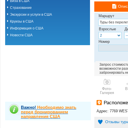
Виза в США
Опис
Страхование
Экскурсии и услуги в США
Маршрут
Круизы в США
Информация о США
Взрослые
Д
Новости США
Номер
Запрос стоимости
возможности разм
забронировать н
Фото-
В
Галерея
Расположе
Важно!
Необходимо знать
Адрес: 7769 WE
перед бронированием
направления США
Отзывы тур