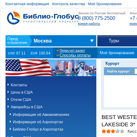
Контактная информация
Контроль качества
Моё бронирование
Звонок по России бесплатный
Аген
8 (800) 775-2500
+7 
время работы
врем
Туры
Москва
Пересчет валют
Моё бронирование
87.11
100.64
USD
EUR
Способы оплаты
Курорт
Найти курорт
Контакты
Цены в США
Отели США
Авиарейсы в США
Информация об Авиакомпаниях
BEST WEST
Информация об Аэропортах
LAKESIDE 3*
Библио-Глобус в Аэропортах
Кис