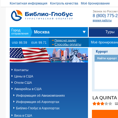
Контактная информация
Контроль качества
Моё бронирование
Звонок по России
8 (800) 775-
время работы
Туры
Москва
Пересчет валют
Моё бронирован
86.59
99.71
USD
EUR
Способы оплаты
Курорт
Найти курорт
Контакты
Цены в США
Отели США
Авиарейсы в США
Информация об Авиакомпаниях
LA QUINTA
Информация об Аэропортах
Ш
Библио-Глобус в Аэропортах
Виза в США