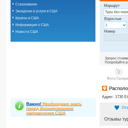
Страхование
Маршрут
Экскурсии и услуги в США
Круизы в США
Взрослые
Информация о США
Номер
Новости США
Запрос стоимо
Попробуйте ра
Фото-Галер
Распол
Адрес: 1730
Важно!
Необходимо знать
От
перед бронированием
направления США
Отзывы ту