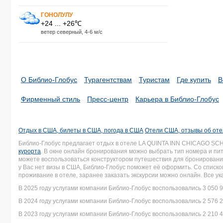
ГОНОЛУЛУ
+24 ... +26℃
ветер северный, 4-6 м/с
О Библио-Глобус
Турагентствам
Туристам
Где купить
В
Фирменный стиль
Пресс-центр
Карьера в Библио-Глобус
Отдых в США, билеты в США, погода в США
Отели США, отзывы об от
Библио-Глобус предлагает отдых в отеле LA QUINTA INN CHICAGO S
курорта
. В окне онлайн бронирования можно выбрать тип номера и пит
можете воспользоваться конструктором путешествия для бронирования
у Вас нет визы в США, Библио-Глобус поможет её оформить. Со спис
проживание в отеле, заранее заказать экскурсии можно онлайн. Все у
В 2025 году услугами компании Библио-Глобус воспользовались 3 050 9
В 2024 году услугами компании Библио-Глобус воспользовались 2 576 2
В 2023 году услугами компании Библио-Глобус воспользовались 2 210 4