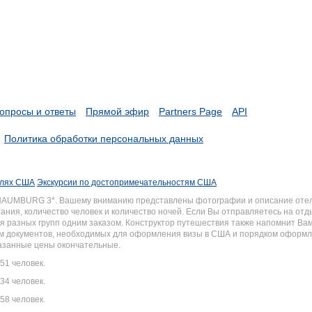
опросы и ответы
Прямой эфир
Partners Page
API
Политика обработки персональных данных
елях США
Экскурсии по достопримечательностям США
CHAUMBURG 3*. Вашему вниманию представлены фотографии и описание отел
ания, количество человек и количество ночей. Если Вы отправляетесь на отд
 разных групп одним заказом. Конструктор путешествия также напомнит Вам 
ком документов, необходимых для оформления визы в США и порядком оформ
казанные цены окончательные.
51 человек.
34 человек.
58 человек.