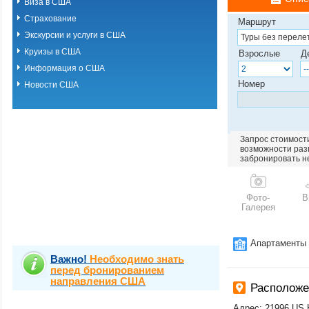
Виза в США
Страхование
Маршрут
Экскурсии и услуги в США
Круизы в США
Взрослые
Д
Информация о США
Номер
Новости США
Запрос стоимости
возможности разм
забронировать н
Фото-
В
Галерея
Апартаменты
Важно!
Необходимо знать
перед бронированием
направления США
Располож
Адрес: 21996 US 