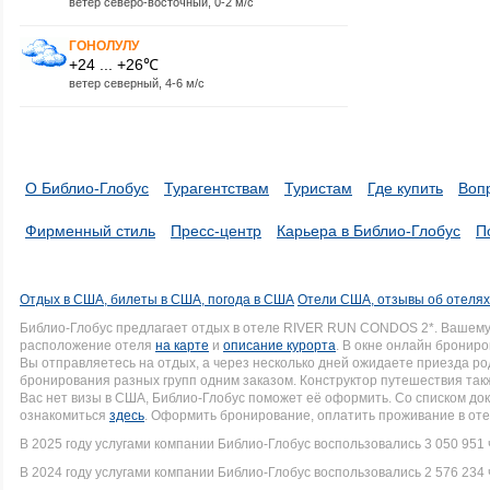
ветер северо-восточный, 0-2 м/с
ГОНОЛУЛУ
+24 ... +26℃
ветер северный, 4-6 м/с
О Библио-Глобус
Турагентствам
Туристам
Где купить
Воп
Фирменный стиль
Пресс-центр
Карьера в Библио-Глобус
П
Отдых в США, билеты в США, погода в США
Отели США, отзывы об отеля
Библио-Глобус предлагает отдых в отеле RIVER RUN CONDOS 2*. Вашему
расположение отеля
на карте
и
описание курорта
. В окне онлайн брониро
Вы отправляетесь на отдых, а через несколько дней ожидаете приезда р
бронирования разных групп одним заказом. Конструктор путешествия такж
Вас нет визы в США, Библио-Глобус поможет её оформить. Со списком 
ознакомиться
здесь
. Оформить бронирование, оплатить проживание в оте
В 2025 году услугами компании Библио-Глобус воспользовались 3 050 951 
В 2024 году услугами компании Библио-Глобус воспользовались 2 576 234 