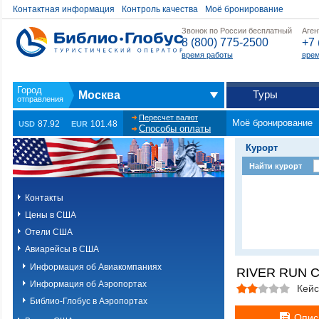
Контактная информация
Контроль качества
Моё бронирование
Звонок по России бесплатный
Аген
8 (800) 775-2500
+7 
время работы
врем
Туры
Москва
Пересчет валют
Моё бронирование
87.92
101.48
USD
EUR
Способы оплаты
Курорт
Найти курорт
Контакты
Цены в США
Отели США
Авиарейсы в США
Информация об Авиакомпаниях
RIVER RUN 
Информация об Аэропортах
Кейс
Библио-Глобус в Аэропортах
Опис