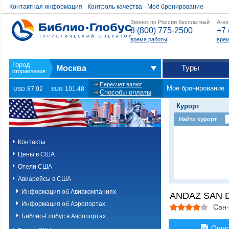
Контактная информация
Контроль качества
Моё бронирование
Звонок по России бесплатный
Аген
8 (800) 775-2500
+7 
время работы
врем
Туры
Москва
Пересчет валют
Моё бронирование
87.92
101.48
USD
EUR
Способы оплаты
Курорт
Найти курорт
Контакты
Цены в США
Отели США
Авиарейсы в США
Информация об Авиакомпаниях
ANDAZ SAN D
Информация об Аэропортах
Сан-
Библио-Глобус в Аэропортах
Опис