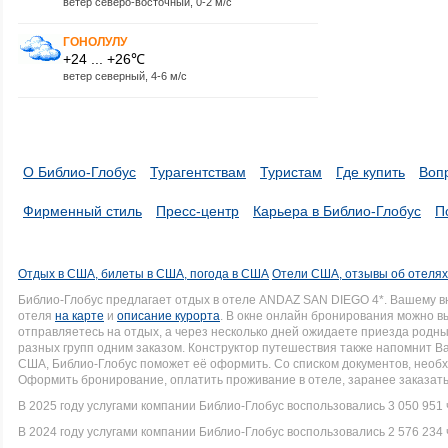
ветер северо-восточный, 0-2 м/с
ГОНОЛУЛУ
+24 ... +26℃
ветер северный, 4-6 м/с
О Библио-Глобус
Турагентствам
Туристам
Где купить
Воп
Фирменный стиль
Пресс-центр
Карьера в Библио-Глобус
П
Отдых в США, билеты в США, погода в США
Отели США, отзывы об отеля
Библио-Глобус предлагает отдых в отеле ANDAZ SAN DIEGO 4*. Вашему 
отеля
на карте
и
описание курорта
. В окне онлайн бронирования можно вы
отправляетесь на отдых, а через несколько дней ожидаете приезда родн
разных групп одним заказом. Конструктор путешествия также напомнит Вам
США, Библио-Глобус поможет её оформить. Со списком документов, нео
Оформить бронирование, оплатить проживание в отеле, заранее заказать
В 2025 году услугами компании Библио-Глобус воспользовались 3 050 951 
В 2024 году услугами компании Библио-Глобус воспользовались 2 576 234 