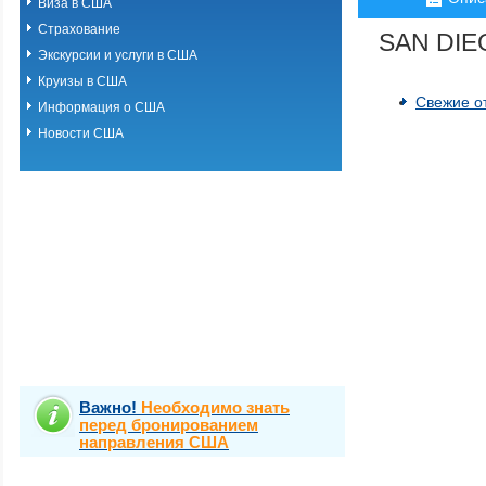
Виза в США
Страхование
SAN DIE
Экскурсии и услуги в США
Круизы в США
Свежие о
Информация о США
Новости США
Важно!
Необходимо знать
перед бронированием
направления США