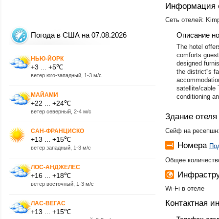
Информация 
Сеть отелей: Kimp
Погода в США на 07.08.2026
Описание н
The hotel offe
comforts guest
НЬЮ-ЙОРК
designed furni
+3 ... +5℃
the district''s
ветер юго-западный, 1-3 м/с
accommodation i
satellite/cable
МАЙАМИ
conditioning an
+22 ... +24℃
ветер северный, 2-4 м/с
Здание отеля
Сейф на ресепшн:
САН-ФРАНЦИСКО
+13 ... +15℃
Номера
По
ветер западный, 1-3 м/с
Общее количество
ЛОС-АНДЖЕЛЕС
Инфрастру
+16 ... +18℃
ветер восточный, 1-3 м/с
Wi-Fi в отеле
Контактная 
ЛАС-ВЕГАС
+13 ... +15℃