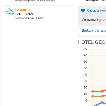
Телефон оте
ветер северо-восточный, 0-2 м/с
ГОНОЛУЛУ
Отзывы тур
+24 ... +26℃
ветер северный, 4-6 м/с
Отзывы тури
Добавить отзыв
HOTEL GEORG
Use
80
the
70
up
60
and
down
50
keys
40
to
navigate
30
between
20
series.
Use
10
the
0
left