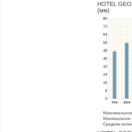
in
HOTEL GEORG
a
(мм)
series.
80
Use
the
72
up
64
and
down
56
keys
48
to
navigate
40
between
32
series.
24
Use
the
16
left
8
and
right
0
янв
фев
keys
to
Максимальное 
navigate
Минимальное к
through
Среднее колич
items
in