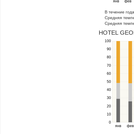
янв
фев
keys
to
В течение год
navigate
Средняя темпе
through
Средняя темпе
items
in
HOTEL GEORG
a
100
Use
series.
the
90
up
80
and
down
70
keys
60
to
navigate
50
between
40
series.
Use
30
the
20
left
10
and
right
0
янв
фев
keys
to