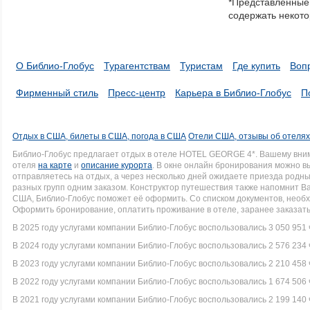
*Представленные 
a
содержать некото
series.
О Библио-Глобус
Турагентствам
Туристам
Где купить
Воп
Фирменный стиль
Пресс-центр
Карьера в Библио-Глобус
П
Отдых в США, билеты в США, погода в США
Отели США, отзывы об отеля
Библио-Глобус предлагает отдых в отеле HOTEL GEORGE 4*. Вашему вни
отеля
на карте
и
описание курорта
. В окне онлайн бронирования можно вы
отправляетесь на отдых, а через несколько дней ожидаете приезда родн
разных групп одним заказом. Конструктор путешествия также напомнит Вам
США, Библио-Глобус поможет её оформить. Со списком документов, нео
Оформить бронирование, оплатить проживание в отеле, заранее заказать
В 2025 году услугами компании Библио-Глобус воспользовались 3 050 951 
В 2024 году услугами компании Библио-Глобус воспользовались 2 576 234 
В 2023 году услугами компании Библио-Глобус воспользовались 2 210 458 
В 2022 году услугами компании Библио-Глобус воспользовались 1 674 506 
В 2021 году услугами компании Библио-Глобус воспользовались 2 199 140 