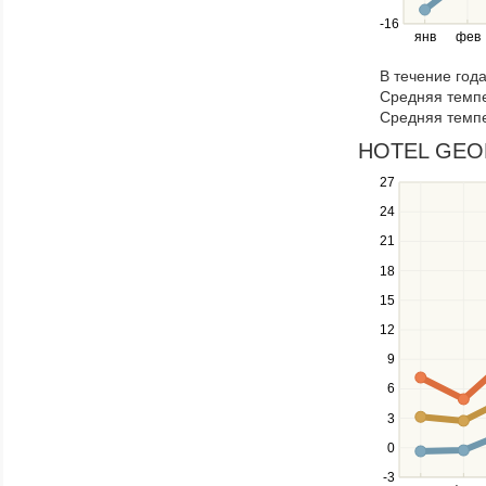
right
-16
янв
фев
keys
to
В течение год
navigate
Средняя темпе
through
Средняя темпе
items
in
HOTEL GEORG
a
27
Use
series.
the
24
up
21
and
down
18
keys
15
to
navigate
12
between
9
series.
Use
6
the
3
left
0
and
right
-3