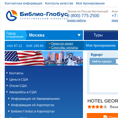
Контактная информация
Контроль качества
Моё бронирование
Звонок по России бесплатный
Аген
8 (800) 775-2500
+7 
время работы
врем
Туры
Москва
Пересчет валют
Моё бронирование
87.11
100.64
USD
EUR
Способы оплаты
Курорт
Найти курорт
Контакты
Цены в США
Отели США
Авиарейсы в США
Информация об Авиакомпаниях
HOTEL GEOR
Информация об Аэропортах
Ваш
Библио-Глобус в Аэропортах
Опис