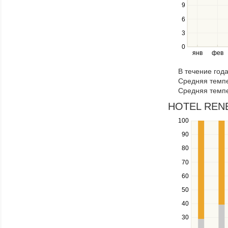
Use
9
the
6
left
3
and
right
0
янв
фев
keys
to
В течение год
navigate
Средняя темпе
through
Средняя темпе
items
in
HOTEL RENEW
a
100
Use
series.
the
90
up
80
and
down
70
keys
60
to
navigate
50
between
40
series.
Use
30
the