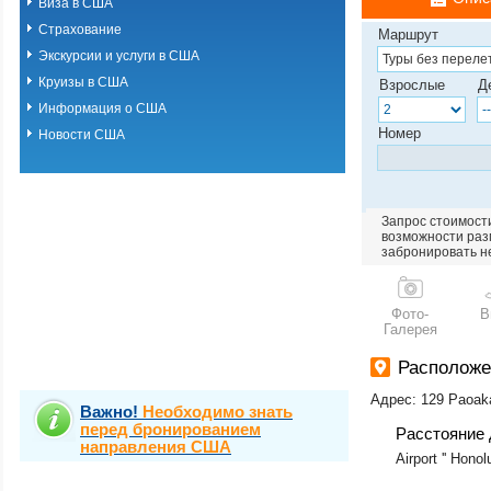
Виза в США
Страхование
Маршрут
Экскурсии и услуги в США
Круизы в США
Взрослые
Д
Информация о США
Номер
Новости США
Запрос стоимости
возможности разм
забронировать н
Фото-
В
Галерея
Располож
Адрес: 129 Paoaka
Важно!
Необходимо знать
перед бронированием
Расстояние 
направления США
Airport '' Honol