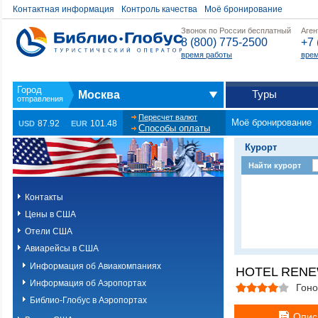
Контактная информация
Контроль качества
Моё бронирование
Звонок по России бесплатный
Аген
8 (800) 775-2500
+7 
время работы
врем
Туры
Москва
Пересчет валют
Моё бронирование
87.92
101.48
USD
EUR
Способы оплаты
Курорт
Найти курорт
Контакты
Цены в США
Отели США
Авиарейсы в США
Информация об Авиакомпаниях
HOTEL RENE
Информация об Аэропортах
Гоно
Библио-Глобус в Аэропортах
Опис