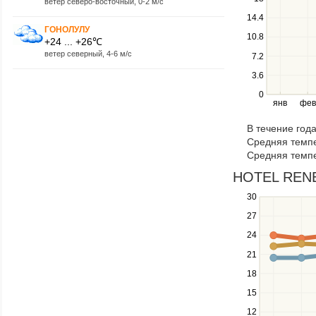
ветер северо-восточный, 0-2 м/с
between
14.4
series.
ГОНОЛУЛУ
10.8
Use
+24 ... +26℃
the
ветер северный, 4-6 м/с
7.2
left
3.6
and
right
0
янв
фев
keys
to
В течение год
navigate
Средняя темпе
through
Средняя темпе
items
in
HOTEL RENEW
a
30
Use
series.
the
27
up
24
and
down
21
keys
18
to
navigate
15
between
12