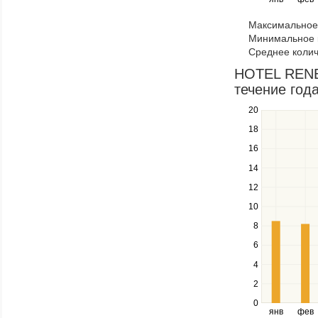
keys
to
Максимальное 
navigate
Минимальное к
through
Среднее колич
items
in
HOTEL RENEW
a
течение год
series.
20
Use
the
18
up
16
and
down
14
keys
12
to
navigate
10
between
8
series.
Use
6
the
4
left
2
and
right
0
янв
фев
keys