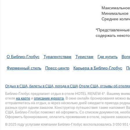
to
Максимальное 
navigate
Минимальное к
through
Среднее колич
items
in
*Представленные 
a
содержать некото
series.
О Библио-Глобус
Турагентствам
Туристам
Где купить
Воп
Фирменный стиль
Пресс-центр
Карьера в Библио-Глобус
П
Отдых в США, билеты в США, погода в США
Отели США, отзывы об отеля
Библио-Глобус предлагает отдых в отеле HOTEL RENEW 4*. Вашему вним
отеля
на карте
и
описание курорта
. В окне онлайн бронирования можно вы
отправляетесь на отдых, а через несколько дней ожидаете приезда родн
разных групп одним заказом. Конструктор путешествия также напомнит Вам
США, Библио-Глобус поможет её оформить. Со списком документов, нео
Оформить бронирование, оплатить проживание в отеле, заранее заказать
В 2025 году услугами компании Библио-Глобус воспользовались 3 050 951 