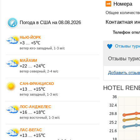
Номера
Общее количество
Контактная 
Погода в США на 08.08.2026
Телефон оте
НЬЮ-ЙОРК
+3 ... +5℃
Отзывы тур
ветер юго-западный, 1-3 м/с
Отзывы тури
МАЙАМИ
+22 ... +24℃
ветер северный, 2-4 м/с
Добавить отзыв
САН-ФРАНЦИСКО
HOTEL RENEW
+13 ... +15℃
ветер западный, 1-3 м/с
Use
36
the
32.4
ЛОС-АНДЖЕЛЕС
up
+16 ... +18℃
28.8
and
ветер восточный, 1-3 м/с
down
25.2
keys
ЛАС-ВЕГАС
21.6
to
+13 ... +15℃
navigate
18