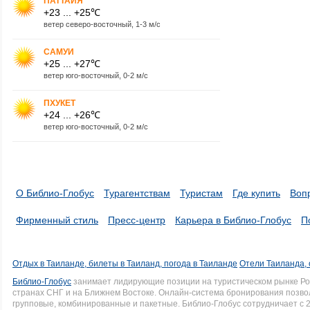
ПАТТАЙЯ
+23 ... +25℃
ветер северо-восточный, 1-3 м/с
САМУИ
+25 ... +27℃
ветер юго-восточный, 0-2 м/с
ПХУКЕТ
+24 ... +26℃
ветер юго-восточный, 0-2 м/с
О Библио-Глобус
Турагентствам
Туристам
Где купить
Воп
Фирменный стиль
Пресс-центр
Карьера в Библио-Глобус
П
Отдых в Таиланде, билеты в Таиланд, погода в Таиланде
Отели Таиланда, 
Библио-Глобус
занимает лидирующие позиции на туристическом рынке Рос
странах СНГ и на Ближнем Востоке. Онлайн-система бронирования позво
групповые, комбинированные и пакетные. Библио-Глобус сотрудничает с 