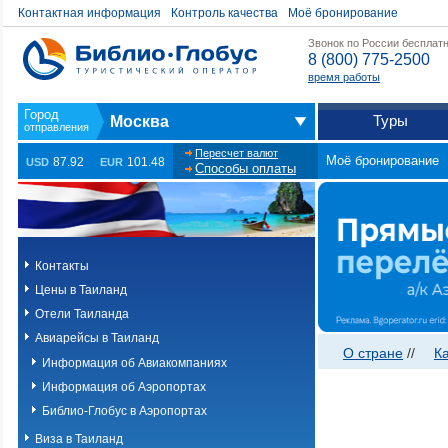
Контактная информация
Контроль качества
Моё бронирование
Звонок по России бесплат
8 (800) 775-2500
время работы
Туры
Москва
Пересчет валют
Моё бронирование
87.92
101.48
USD
EUR
Способы оплаты
Контакты
Цены в Таиланд
Отели Таиланда
Авиарейсы в Таиланд
О стране
//
К
Информация об Авиакомпаниях
Информация об Аэропортах
Библио-Глобус в Аэропортах
Виза в Таиланд