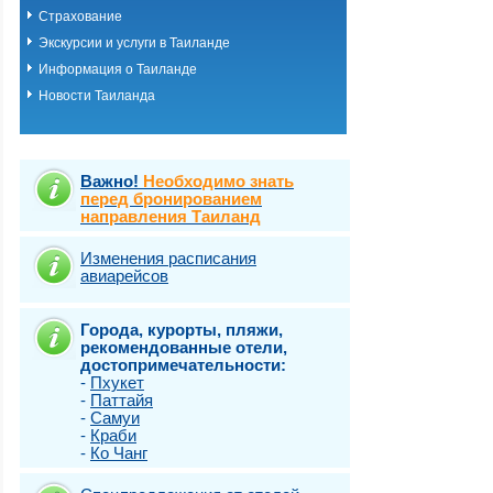
Страхование
Экскурсии и услуги в Таиланде
Информация о Таиланде
Новости Таиланда
Важно!
Необходимо знать
перед бронированием
направления Таиланд
Изменения расписания
авиарейсов
Города, курорты, пляжи,
рекомендованные отели,
достопримечательности:
-
Пхукет
-
Паттайя
-
Самуи
-
Краби
-
Ко Чанг