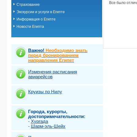
Все было отлич
Страхование
Экскурсии и услуги в Египте
Информация о Египте
Новости Египта
Важно!
Необходимо знать
перед бронированием
направления Египет
Изменения расписания
авиарейсов
Круизы по Нилу
Города, курорты,
достопримечательности:
-
Хургада
-
Шарм-эль-Шейх