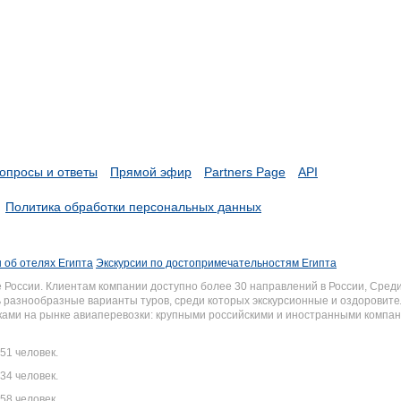
опросы и ответы
Прямой эфир
Partners Page
API
Политика обработки персональных данных
 об отелях Египта
Экскурсии по достопримечательностям Египта
России. Клиентам компании доступно более 30 направлений в России, Среди
разнообразные варианты туров, среди которых экскурсионные и оздоровите
иками на рынке авиаперевозки: крупными российскими и иностранными комп
51 человек.
34 человек.
58 человек.