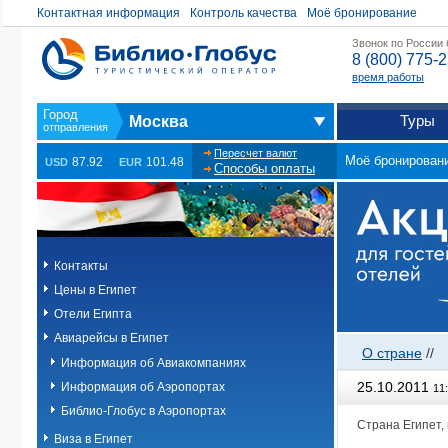
Контактная информация
Контроль качества
Моё бронирование
Звонок по России
8 (800) 775-
время работы
Туры
Москва
Пересчет валют
Моё бронирован
87.92
101.48
USD
EUR
Способы оплаты
Контакты
Цены в Египет
Отели Египта
Авиарейсы в Египет
О стране
//
Информация об Авиакомпаниях
25.10.2011
Информация об Аэропортах
11
Библио-Глобус в Аэропортах
Страна Египет,
Виза в Египет