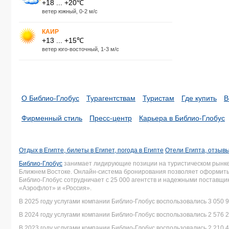
+18 ... +20℃
ветер южный, 0-2 м/с
КАИР
+13 ... +15℃
ветер юго-восточный, 1-3 м/с
О Библио-Глобус
Турагентствам
Туристам
Где купить
В
Фирменный стиль
Пресс-центр
Карьера в Библио-Глобус
Отдых в Египте, билеты в Египет, погода в Египте
Отели Египта, отзывы
Библио-Глобус
занимает лидирующие позиции на туристическом рынке 
Ближнем Востоке. Онлайн-система бронирования позволяет оформить 
Библио-Глобус сотрудничает с 25 000 агентств и надежными поставщ
«Аэрофлот» и «Россия».
В 2025 году услугами компании Библио-Глобус воспользовались 3 050 9
В 2024 году услугами компании Библио-Глобус воспользовались 2 576 2
В 2023 году услугами компании Библио-Глобус воспользовались 2 210 4