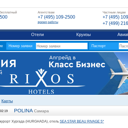
 бесплатный
Агентствам
Частным лицам
2500
+7 (495) 109-2500
+7 (495) 10
время работы
+7 (499) 21
Отели
Круизы
Авиа
ие
Номер заявки
Паспорт
Карты
POLINA
Самара
:02:19
 курорт Хургада (HURGHADA), отель
SEA STAR BEAU RIVAGE 5*