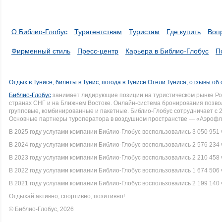
О Библио-Глобус
Турагентствам
Туристам
Где купить
Воп
Фирменный стиль
Пресс-центр
Карьера в Библио-Глобус
П
Отдых в Тунисе, билеты в Тунис, погода в Тунисе
Отели Туниса, отзывы об 
Библио-Глобус
занимает лидирующие позиции на туристическом рынке Рос
странах СНГ и на Ближнем Востоке. Онлайн-система бронирования позво
групповые, комбинированные и пакетные. Библио-Глобус сотрудничает с 
Основные партнеры туроператора в воздушном пространстве — «Аэрофло
В 2025 году услугами компании Библио-Глобус воспользовались 3 050 951 
В 2024 году услугами компании Библио-Глобус воспользовались 2 576 234 
В 2023 году услугами компании Библио-Глобус воспользовались 2 210 458 
В 2022 году услугами компании Библио-Глобус воспользовались 1 674 506 
В 2021 году услугами компании Библио-Глобус воспользовались 2 199 140 
Отдыхай активно, спортивно, позитивно!
© Библио-Глобус, 2026