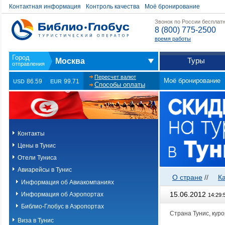
Контактная информация
Контроль качества
Моё бронирование
Звонок по России бесплат
8 (800) 775-2500
время работы
Туры
Москва
Пересчет валют
Моё бронирование
86.59
99.71
USD
EUR
Способы оплаты
Контакты
Цены в Тунис
Отели Туниса
Авиарейсы в Тунис
О стране
//
К
Информация об Авиакомпаниях
15.06.2012
Информация об Аэропортах
14:29:
Библио-Глобус в Аэропортах
Страна Тунис, кур
Виза в Тунис