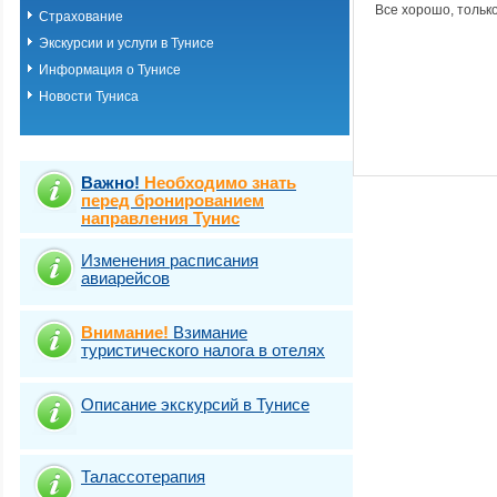
Все хорошо, тольк
Страхование
Экскурсии и услуги в Тунисе
Информация о Тунисе
Новости Туниса
Важно!
Необходимо знать
перед бронированием
направления Тунис
Изменения расписания
авиарейсов
Внимание!
Взимание
туристического налога в отелях
Описание экскурсий в Тунисе
Талассотерапия