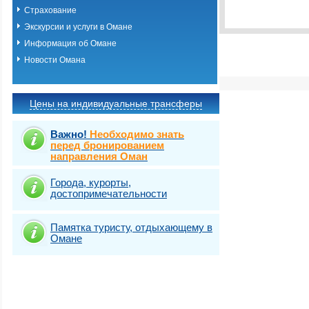
Выбрать стра
Страхование
Экскурсии и услуги в Омане
Информация об Омане
Новости Омана
Цены на индивидуальные трансферы
Важно!
Необходимо знать
перед бронированием
направления Оман
Города, курорты,
достопримечательности
Памятка туристу, отдыхающему в
Омане