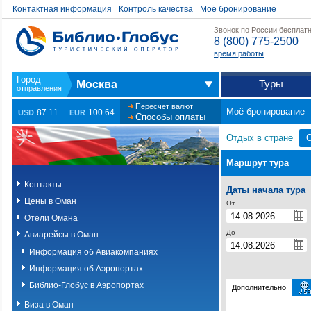
Контактная информация
Контроль качества
Моё бронирование
Звонок по России бесплат
8 (800) 775-2500
время работы
Туры
Москва
Пересчет валют
Моё бронирование
87.11
100.64
USD
EUR
Способы оплаты
Отдых в стране
Маршрут тура
Контакты
Даты начала тура
Цены в Оман
От
Отели Омана
До
Авиарейсы в Оман
Информация об Авиакомпаниях
Информация об Аэропортах
Библио-Глобус в Аэропортах
Дополнительно
Виза в Оман